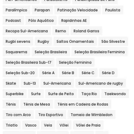
Paralímpico
Parapan
Patinação Velocidade
Paulista
Podcast
Pólo Aquático
Rapidinhas AE
Recopa Sul-Americana
Remo
Roland Garros
Rugbi sevens
Rugby
Saltos Ornamentais
São Silvestre
Saquarema
Seleção Brasileira
Seleção Brasileira Feminina
Seleção Brasileira Sub-17
Seleção Feminina
Seleção Sub-20
Série A
Série B
Série C
Série D
Skate
Sub-13
Sul-Americana
Sul-Americano de rugby
Superbike
Surfe
Surfe de Peito
Taça Rio
Taekwondo
Tênis
Tênis de Mesa
Tênis em Cadeira de Rodas
Tiro com Arco
Tiro Esportivo
Torneio de Wimbledon
Triatlo
Vasco
Vela
Vôlei
Vôlei de Praia