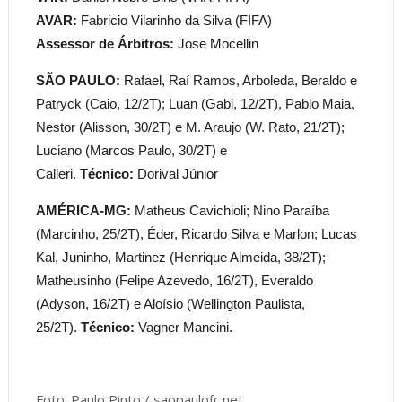
AVAR:
Fabricio Vilarinho da Silva (FIFA)
Assessor de Árbitros:
Jose Mocellin
SÃO PAULO:
Rafael, Raí Ramos, Arboleda, Beraldo e
Patryck (Caio, 12/2T); Luan (Gabi, 12/2T), Pablo Maia,
Nestor (Alisson, 30/2T) e M. Araujo (W. Rato, 21/2T);
Luciano (Marcos Paulo, 30/2T) e
Calleri.
Técnico:
Dorival Júnior
AMÉRICA-MG:
Matheus Cavichioli; Nino Paraíba
(Marcinho, 25/2T), Éder, Ricardo Silva e Marlon; Lucas
Kal, Juninho, Martinez (Henrique Almeida, 38/2T);
Matheusinho (Felipe Azevedo, 16/2T), Everaldo
(Adyson, 16/2T) e Aloísio (Wellington Paulista,
25/2T).
Técnico:
Vagner Mancini.
Foto: Paulo Pinto / saopaulofc.net