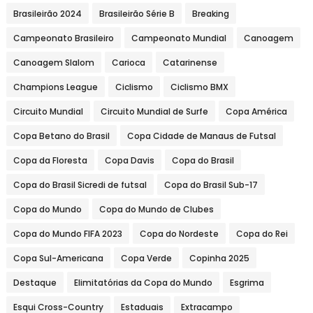
Brasileirão 2024
Brasileirão Série B
Breaking
Campeonato Brasileiro
Campeonato Mundial
Canoagem
Canoagem Slalom
Carioca
Catarinense
Champions League
Ciclismo
Ciclismo BMX
Circuito Mundial
Circuito Mundial de Surfe
Copa América
Copa Betano do Brasil
Copa Cidade de Manaus de Futsal
Copa da Floresta
Copa Davis
Copa do Brasil
Copa do Brasil Sicredi de futsal
Copa do Brasil Sub-17
Copa do Mundo
Copa do Mundo de Clubes
Copa do Mundo FIFA 2023
Copa do Nordeste
Copa do Rei
Copa Sul-Americana
Copa Verde
Copinha 2025
Destaque
Elimitatórias da Copa do Mundo
Esgrima
Esqui Cross-Country
Estaduais
Extracampo