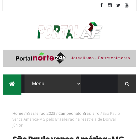
Home
/
Brasileirão 2023
/
Campeonato Brasileiro
/
São Paulo
vence América-MG pelo Brasileirão na reestreia de Dorival
Júnior