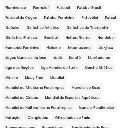
Fluminense
Fórmula 1
Futebol
Futebol Brasil
Futebol de Cegos
Futebol Feminino
Futevôlei
Futsal
Gaúcho
Ginástica Artística
Ginástica de Trampolim
Ginástica Rítmica
Goalball
Halterofilismo
Handebol
Handebol Feminino
Hipismo
Internacional
Jiu-jitsu
Jogos Mundiais da Ibsa
Judô
Karatê
Libertadores
Liga das Nações
Liga Mundial de Surfe
Marcha Atlética
Mineiro
Muay Thai
Mundial
Mundial de Atletismo Paralímpico
Mundial de Boxe
Mundial de Clubes
Mundial de Esportes Aquáticos
Mundial de Halterofilismo Paralímpico
Mundial Paralímpico
Natação
Olimpíadas
Olimpíadas de Paris
Pan-americanos
Paraciclismo
Paralimpíada de Paris