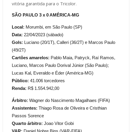
vitória garantida para o Tricolor.
SÃO PAULO 3 x 0 AMÉRICA-MG
Local:
Morumbi, em São Paulo (SP)
Data:
22/04/2023 (sábado)
Gols:
Luciano (20/1T), Calleri (36/2T) e Marcos Paulo
(49/2T)
Cartões amarelos:
Pablo Maia, Patryck, Raí Ramos,
Luciano, Marcos Paulo Dorival Júnior (São Paulo);
Lucas Kal, Everaldo e Éder (América-MG)
Público:
41.006 torcedores
Renda:
R$ 1.554.942,00
Árbitro:
Wagner do Nascimento Magalhaes (FIFA)
Assistentes:
Thiago Rosa de Oliveira e Cristhian
Passos Sorence
Quarto árbitro:
Joao Vitor Gobi
VAR:
Daniel Nobre Bins (VAR-FIFA)