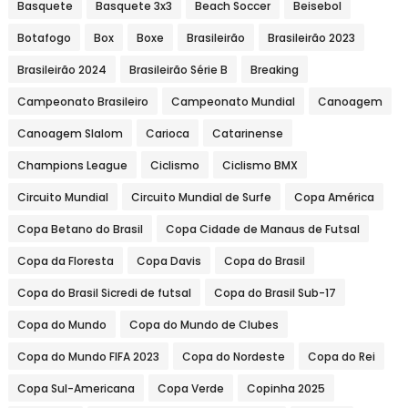
Basquete
Basquete 3x3
Beach Soccer
Beisebol
Botafogo
Box
Boxe
Brasileirão
Brasileirão 2023
Brasileirão 2024
Brasileirão Série B
Breaking
Campeonato Brasileiro
Campeonato Mundial
Canoagem
Canoagem Slalom
Carioca
Catarinense
Champions League
Ciclismo
Ciclismo BMX
Circuito Mundial
Circuito Mundial de Surfe
Copa América
Copa Betano do Brasil
Copa Cidade de Manaus de Futsal
Copa da Floresta
Copa Davis
Copa do Brasil
Copa do Brasil Sicredi de futsal
Copa do Brasil Sub-17
Copa do Mundo
Copa do Mundo de Clubes
Copa do Mundo FIFA 2023
Copa do Nordeste
Copa do Rei
Copa Sul-Americana
Copa Verde
Copinha 2025