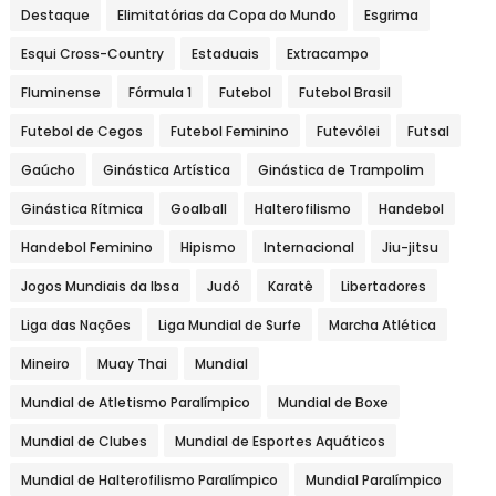
Destaque
Elimitatórias da Copa do Mundo
Esgrima
Esqui Cross-Country
Estaduais
Extracampo
Fluminense
Fórmula 1
Futebol
Futebol Brasil
Futebol de Cegos
Futebol Feminino
Futevôlei
Futsal
Gaúcho
Ginástica Artística
Ginástica de Trampolim
Ginástica Rítmica
Goalball
Halterofilismo
Handebol
Handebol Feminino
Hipismo
Internacional
Jiu-jitsu
Jogos Mundiais da Ibsa
Judô
Karatê
Libertadores
Liga das Nações
Liga Mundial de Surfe
Marcha Atlética
Mineiro
Muay Thai
Mundial
Mundial de Atletismo Paralímpico
Mundial de Boxe
Mundial de Clubes
Mundial de Esportes Aquáticos
Mundial de Halterofilismo Paralímpico
Mundial Paralímpico