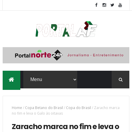
Home
/
Copa Betano do Brasil
/
Copa do Brasil
/
Zaracho marca
no fim e leva o Galo às oitavas
Zaracho marca no fim e leva o