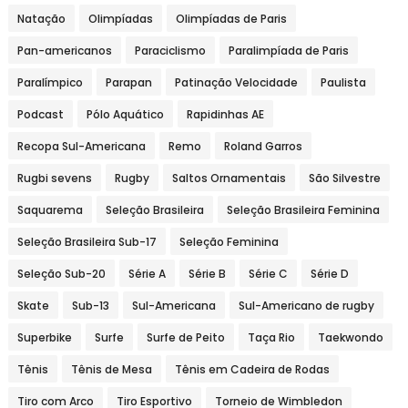
Natação
Olimpíadas
Olimpíadas de Paris
Pan-americanos
Paraciclismo
Paralimpíada de Paris
Paralímpico
Parapan
Patinação Velocidade
Paulista
Podcast
Pólo Aquático
Rapidinhas AE
Recopa Sul-Americana
Remo
Roland Garros
Rugbi sevens
Rugby
Saltos Ornamentais
São Silvestre
Saquarema
Seleção Brasileira
Seleção Brasileira Feminina
Seleção Brasileira Sub-17
Seleção Feminina
Seleção Sub-20
Série A
Série B
Série C
Série D
Skate
Sub-13
Sul-Americana
Sul-Americano de rugby
Superbike
Surfe
Surfe de Peito
Taça Rio
Taekwondo
Tênis
Tênis de Mesa
Tênis em Cadeira de Rodas
Tiro com Arco
Tiro Esportivo
Torneio de Wimbledon