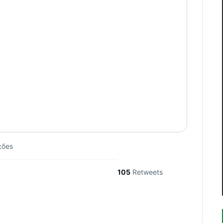
ções
105
Retweets