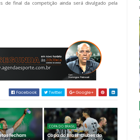
s de final da competição ainda será divulgado pela
Facebook
Twitter
Google+
L
COPA DO BRASIL
ntos fecham
Copa do Brasil: Clubes da