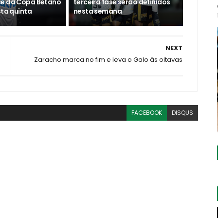
se da Copa Betano
terceira fase serão definidos
sta quinta
nesta semana
NEXT
Zaracho marca no fim e leva o Galo às oitavas
FACEBOOK
DISQUS