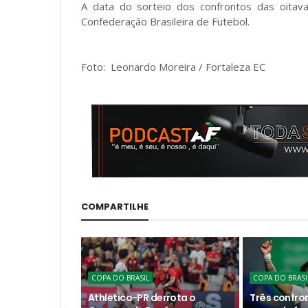
A data do sorteio dos confrontos das oitava
Confederação Brasileira de Futebol.
Foto:
Leonardo Moreira / Fortaleza EC
COMPARTILHE
COPA DO BRASIL
COPA DO BRASI
Athletico-PR derrota o
Três confro