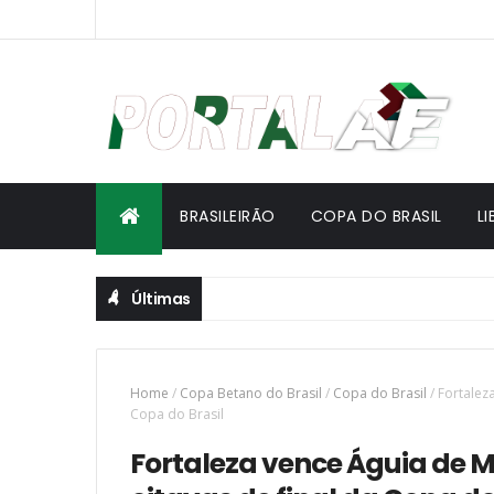
BRASILEIRÃO
COPA DO BRASIL
L
Últimas
Home
/
Copa Betano do Brasil
/
Copa do Brasil
/
Fortalez
Copa do Brasil
Fortaleza vence Águia de