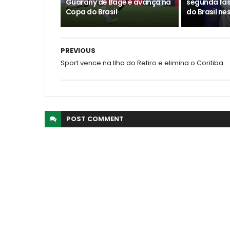
Guarany de Bagé e avança na
segunda fa
Copa do Brasil
do Brasil ne
PREVIOUS
Sport vence na Ilha do Retiro e elimina o Coritiba
POST
COMMENT