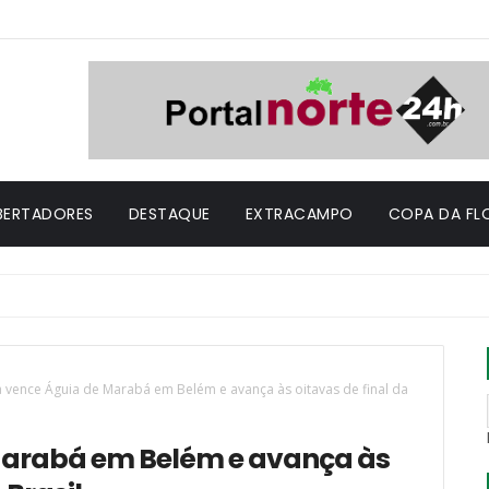
IBERTADORES
DESTAQUE
EXTRACAMPO
COPA DA FL
a vence Águia de Marabá em Belém e avança às oitavas de final da
 Marabá em Belém e avança às