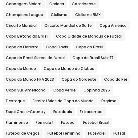
Canoagem Slalom
Carioca
Catarinense
Champions League
Ciclismo
Ciclismo BMX
Circuito Mundial
Circuito Mundial de Surfe
Copa América
Copa Betano do Brasil
Copa Cidade de Manaus de Futsal
Copa da Floresta
Copa Davis
Copa do Brasil
Copa do Brasil Sicredi de futsal
Copa do Brasil Sub-17
Copa do Mundo
Copa do Mundo de Clubes
Copa do Mundo FIFA 2023
Copa do Nordeste
Copa do Rei
Copa Sul-Americana
Copa Verde
Copinha 2025
Destaque
Elimitatórias da Copa do Mundo
Esgrima
Esqui Cross-Country
Estaduais
Extracampo
Fluminense
Fórmula 1
Futebol
Futebol Brasil
Futebol de Cegos
Futebol Feminino
Futevôlei
Futsal