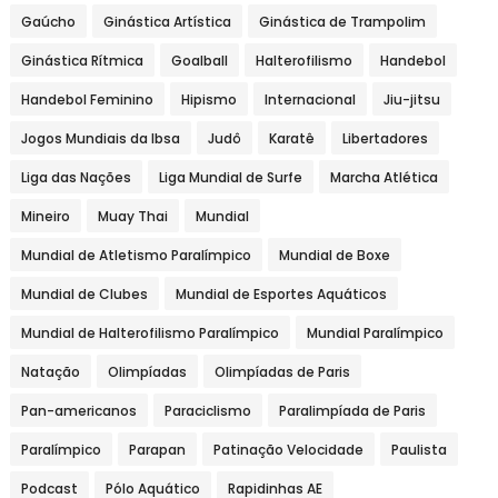
Gaúcho
Ginástica Artística
Ginástica de Trampolim
Ginástica Rítmica
Goalball
Halterofilismo
Handebol
Handebol Feminino
Hipismo
Internacional
Jiu-jitsu
Jogos Mundiais da Ibsa
Judô
Karatê
Libertadores
Liga das Nações
Liga Mundial de Surfe
Marcha Atlética
Mineiro
Muay Thai
Mundial
Mundial de Atletismo Paralímpico
Mundial de Boxe
Mundial de Clubes
Mundial de Esportes Aquáticos
Mundial de Halterofilismo Paralímpico
Mundial Paralímpico
Natação
Olimpíadas
Olimpíadas de Paris
Pan-americanos
Paraciclismo
Paralimpíada de Paris
Paralímpico
Parapan
Patinação Velocidade
Paulista
Podcast
Pólo Aquático
Rapidinhas AE