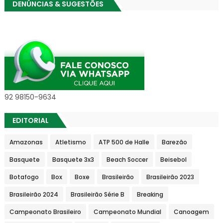
DENÚNCIAS & SUGESTÕES
92 98150-9634
EDITORIAL
Amazonas
Atletismo
ATP 500 de Halle
Barezão
Basquete
Basquete 3x3
Beach Soccer
Beisebol
Botafogo
Box
Boxe
Brasileirão
Brasileirão 2023
Brasileirão 2024
Brasileirão Série B
Breaking
Campeonato Brasileiro
Campeonato Mundial
Canoagem