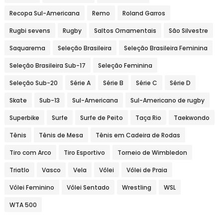
Recopa Sul-Americana
Remo
Roland Garros
Rugbi sevens
Rugby
Saltos Ornamentais
São Silvestre
Saquarema
Seleção Brasileira
Seleção Brasileira Feminina
Seleção Brasileira Sub-17
Seleção Feminina
Seleção Sub-20
Série A
Série B
Série C
Série D
Skate
Sub-13
Sul-Americana
Sul-Americano de rugby
Superbike
Surfe
Surfe de Peito
Taça Rio
Taekwondo
Tênis
Tênis de Mesa
Tênis em Cadeira de Rodas
Tiro com Arco
Tiro Esportivo
Torneio de Wimbledon
Triatlo
Vasco
Vela
Vôlei
Vôlei de Praia
Vôlei Feminino
Vôlei Sentado
Wrestling
WSL
WTA 500