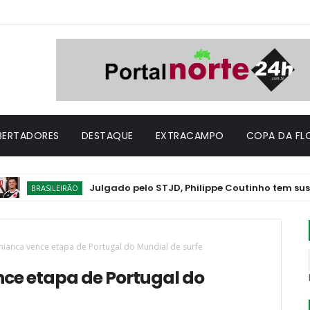
IBERTADORES
DESTAQUE
EXTRACAMPO
COPA DA FL
Julgado pelo STJD, Philippe Coutinho tem suspensão co
ILEIRÃO
Chianca vence etapa de Portugal do Mundial de surfe
nce etapa de Portugal do