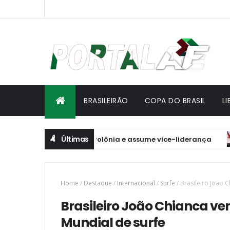
BRASILEIRÃO
COPA DO BRASIL
L
Últimas
lei: Brasil vence Polônia e assume vice-liderança
BRAS
Home
/
Destaque
/
Internacional
/
Surfe
/
Brasileiro João 
Brasileiro João Chianca ve
Mundial de surfe