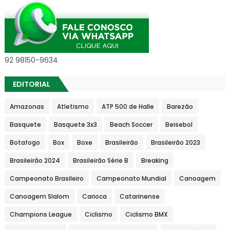
92 98150-9634
EDITORIAL
Amazonas
Atletismo
ATP 500 de Halle
Barezão
Basquete
Basquete 3x3
Beach Soccer
Beisebol
Botafogo
Box
Boxe
Brasileirão
Brasileirão 2023
Brasileirão 2024
Brasileirão Série B
Breaking
Campeonato Brasileiro
Campeonato Mundial
Canoagem
Canoagem Slalom
Carioca
Catarinense
Champions League
Ciclismo
Ciclismo BMX