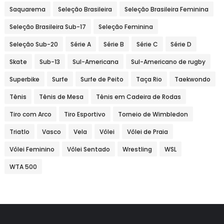
Saquarema
Seleção Brasileira
Seleção Brasileira Feminina
Seleção Brasileira Sub-17
Seleção Feminina
Seleção Sub-20
Série A
Série B
Série C
Série D
Skate
Sub-13
Sul-Americana
Sul-Americano de rugby
Superbike
Surfe
Surfe de Peito
Taça Rio
Taekwondo
Tênis
Tênis de Mesa
Tênis em Cadeira de Rodas
Tiro com Arco
Tiro Esportivo
Torneio de Wimbledon
Triatlo
Vasco
Vela
Vôlei
Vôlei de Praia
Vôlei Feminino
Vôlei Sentado
Wrestling
WSL
WTA 500