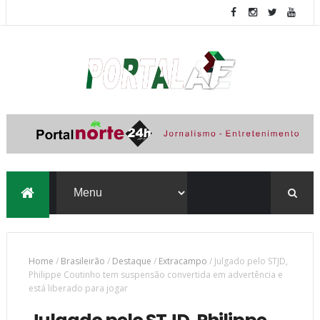
Home
/
Brasileirão
/
Destaque
/
Extracampo
/
Julgado pelo STJD,
Philippe Coutinho tem suspensão convertida em advertência e
está liberado para jogar