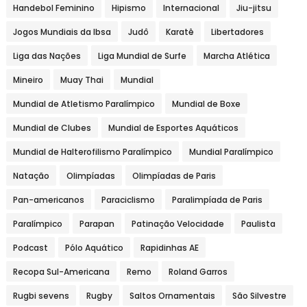
Handebol Feminino
Hipismo
Internacional
Jiu-jitsu
Jogos Mundiais da Ibsa
Judô
Karatê
Libertadores
Liga das Nações
Liga Mundial de Surfe
Marcha Atlética
Mineiro
Muay Thai
Mundial
Mundial de Atletismo Paralímpico
Mundial de Boxe
Mundial de Clubes
Mundial de Esportes Aquáticos
Mundial de Halterofilismo Paralímpico
Mundial Paralímpico
Natação
Olimpíadas
Olimpíadas de Paris
Pan-americanos
Paraciclismo
Paralimpíada de Paris
Paralímpico
Parapan
Patinação Velocidade
Paulista
Podcast
Pólo Aquático
Rapidinhas AE
Recopa Sul-Americana
Remo
Roland Garros
Rugbi sevens
Rugby
Saltos Ornamentais
São Silvestre