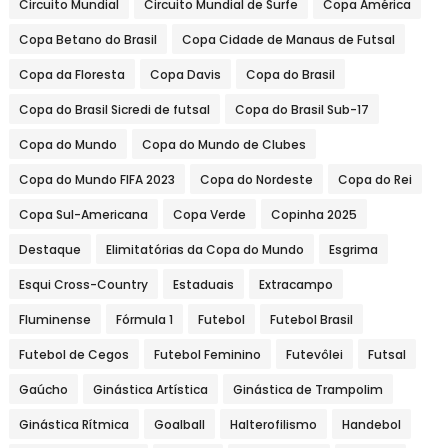
Circuito Mundial
Circuito Mundial de Surfe
Copa América
Copa Betano do Brasil
Copa Cidade de Manaus de Futsal
Copa da Floresta
Copa Davis
Copa do Brasil
Copa do Brasil Sicredi de futsal
Copa do Brasil Sub-17
Copa do Mundo
Copa do Mundo de Clubes
Copa do Mundo FIFA 2023
Copa do Nordeste
Copa do Rei
Copa Sul-Americana
Copa Verde
Copinha 2025
Destaque
Elimitatórias da Copa do Mundo
Esgrima
Esqui Cross-Country
Estaduais
Extracampo
Fluminense
Fórmula 1
Futebol
Futebol Brasil
Futebol de Cegos
Futebol Feminino
Futevôlei
Futsal
Gaúcho
Ginástica Artística
Ginástica de Trampolim
Ginástica Rítmica
Goalball
Halterofilismo
Handebol