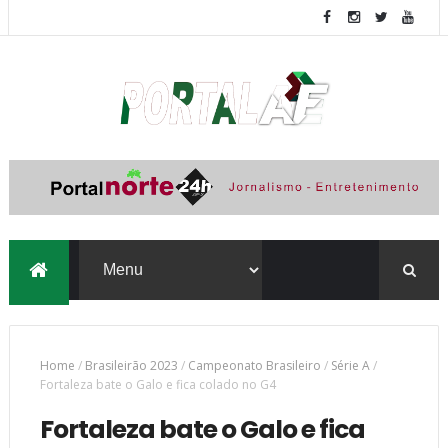
Home
/
Brasileirão 2023
/
Campeonato Brasileiro
/
Série A
/
Fortaleza bate o Galo e fica colado no G4
Fortaleza bate o Galo e fica