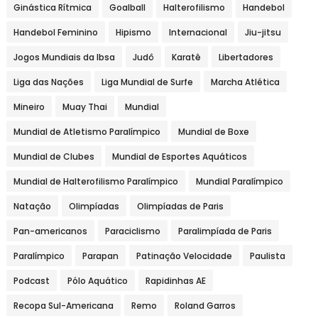
Ginástica Rítmica
Goalball
Halterofilismo
Handebol
Handebol Feminino
Hipismo
Internacional
Jiu-jitsu
Jogos Mundiais da Ibsa
Judô
Karatê
Libertadores
Liga das Nações
Liga Mundial de Surfe
Marcha Atlética
Mineiro
Muay Thai
Mundial
Mundial de Atletismo Paralímpico
Mundial de Boxe
Mundial de Clubes
Mundial de Esportes Aquáticos
Mundial de Halterofilismo Paralímpico
Mundial Paralímpico
Natação
Olimpíadas
Olimpíadas de Paris
Pan-americanos
Paraciclismo
Paralimpíada de Paris
Paralímpico
Parapan
Patinação Velocidade
Paulista
Podcast
Pólo Aquático
Rapidinhas AE
Recopa Sul-Americana
Remo
Roland Garros