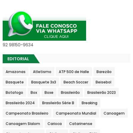
92 98150-9634
EDITORIAL
Amazonas
Atletismo
ATP 500 de Halle
Barezão
Basquete
Basquete 3x3
Beach Soccer
Beisebol
Botafogo
Box
Boxe
Brasileirão
Brasileirão 2023
Brasileirão 2024
Brasileirão Série B
Breaking
Campeonato Brasileiro
Campeonato Mundial
Canoagem
Canoagem Slalom
Carioca
Catarinense