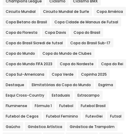
Champions League
Ciclismo
Ciclismo BMX
Circuito Mundial
Circuito Mundial de Surfe
Copa América
Copa Betano do Brasil
Copa Cidade de Manaus de Futsal
Copa da Floresta
Copa Davis
Copa do Brasil
Copa do Brasil Sicredi de futsal
Copa do Brasil Sub-17
Copa do Mundo
Copa do Mundo de Clubes
Copa do Mundo FIFA 2023
Copa do Nordeste
Copa do Rei
Copa Sul-Americana
Copa Verde
Copinha 2025
Destaque
Elimitatórias da Copa do Mundo
Esgrima
Esqui Cross-Country
Estaduais
Extracampo
Fluminense
Fórmula 1
Futebol
Futebol Brasil
Futebol de Cegos
Futebol Feminino
Futevôlei
Futsal
Gaúcho
Ginástica Artística
Ginástica de Trampolim