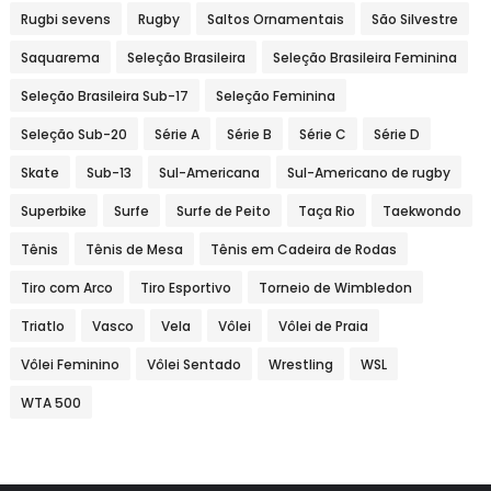
Rugbi sevens
Rugby
Saltos Ornamentais
São Silvestre
Saquarema
Seleção Brasileira
Seleção Brasileira Feminina
Seleção Brasileira Sub-17
Seleção Feminina
Seleção Sub-20
Série A
Série B
Série C
Série D
Skate
Sub-13
Sul-Americana
Sul-Americano de rugby
Superbike
Surfe
Surfe de Peito
Taça Rio
Taekwondo
Tênis
Tênis de Mesa
Tênis em Cadeira de Rodas
Tiro com Arco
Tiro Esportivo
Torneio de Wimbledon
Triatlo
Vasco
Vela
Vôlei
Vôlei de Praia
Vôlei Feminino
Vôlei Sentado
Wrestling
WSL
WTA 500