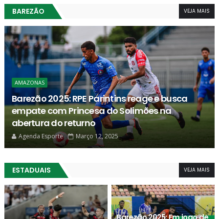
BAREZÃO
VEJA MAIS
AMAZONAS
FAF e clubes investem em tecnologia e acesso
aos estádios no Barezão 2025 por meio de
reconhecimento facial
Agenda Esporte
Janeiro 23, 2025
ESTADUAIS
VEJA MAIS
Barezão 2025: Em jogo de