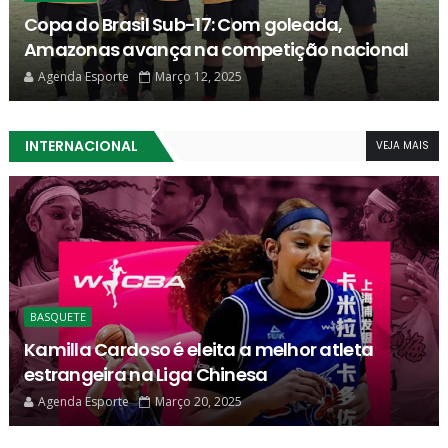
oportunidades, Manauara e São Raimundo
não saem do zero
Agenda Esporte
Março 12, 2025
INTERNACIONAL
VEJA MAIS
COPA DO MUNDO
Japão é 1º classificado para Copa do Mundo
2026 após 2 a 0 no Bahrein
Agenda Esporte
Março 20, 2025