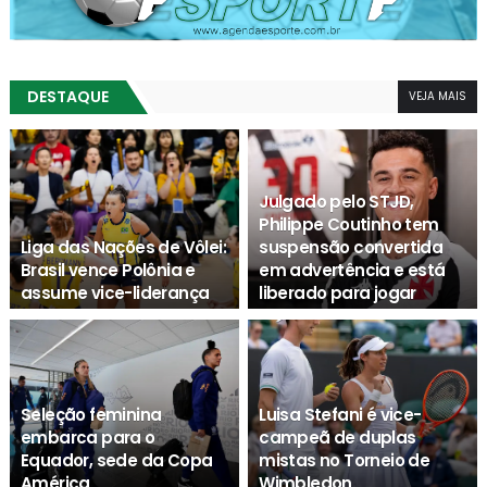
DESTAQUE
VEJA MAIS
Julgado pelo STJD,
Philippe Coutinho tem
Liga das Nações de Vôlei:
suspensão convertida
Brasil vence Polônia e
em advertência e está
assume vice-liderança
liberado para jogar
Agenda Esporte
Agenda Esporte
Seleção feminina
Luisa Stefani é vice-
embarca para o
campeã de duplas
Equador, sede da Copa
mistas no Torneio de
América
Wimbledon