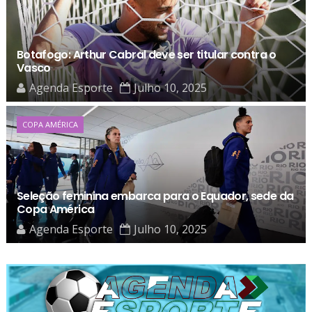
Botafogo: Arthur Cabral deve ser titular contra o
Vasco
Agenda Esporte
Julho 10, 2025
COPA AMÉRICA
Seleção feminina embarca para o Equador, sede da
Copa América
Agenda Esporte
Julho 10, 2025