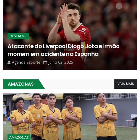
BASQUETE
Basquete brasileiro perde o bicampeão
mundial Wlamir Marques
Agenda Esporte
Março 19, 2025
AMAZONAS
VEJA MAIS
AMAZONAS
Barezão 2025: Em jogo de poucas