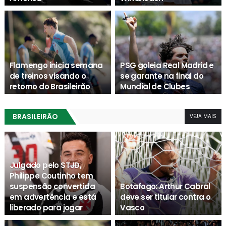
Agenda Esporte
Agenda Esporte
Flamengo inicia semana
PSG goleia Real Madrid e
de treinos visando o
se garante na final do
retorno do Brasileirão
Mundial de Clubes
Agenda Esporte
Agenda Esporte
BRASILEIRÃO
VEJA MAIS
Julgado pelo STJD,
Philippe Coutinho tem
suspensão convertida
Botafogo: Arthur Cabral
em advertência e está
deve ser titular contra o
liberado para jogar
Vasco
Agenda Esporte
Agenda Esporte