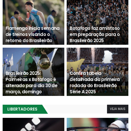
Flamengo inicia semana
Botafogo faz amistoso
de treinos visando o
em preparação para o
retorno do Brasileirão
Brasileirão 2025
Agenda Esporte
Agenda Esporte
Brasileirão 2025:
Confira tabela
Palmeiras x Botafogo é
detalhada da primeira
alterado para dia 30 de
rodada do Brasileirão
março, domingo
Série A 2025
Agenda Esporte
Agenda Esporte
LIBERTADORES
VEJA MAIS