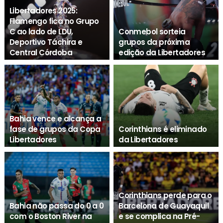
Libertadores 2025:
Flamengo fica no Grupo
C ao lado de LDU,
Conmebol sorteia
Deportivo Táchira e
grupos da próxima
Central Córdoba
edição da Libertadores
Agenda Esporte
Agenda Esporte
Bahia vence e alcança a
fase de grupos da Copa
Corinthians é eliminado
Libertadores
da Libertadores
Agenda Esporte
Agenda Esporte
Corinthians perde para o
Bahia não passa do 0 a 0
Barcelona de Guayaquil
com o Boston River na
e se complica na Pré-