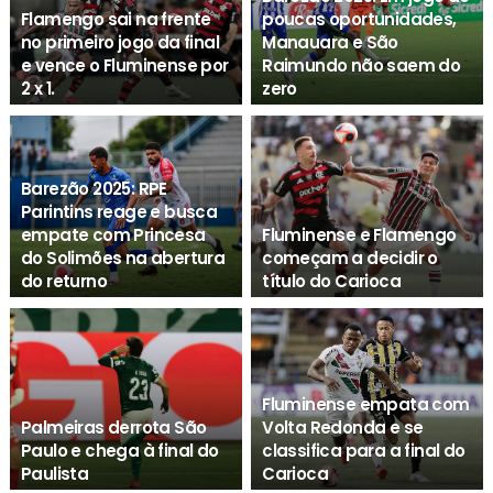
Flamengo sai na frente
poucas oportunidades,
no primeiro jogo da final
Manauara e São
e vence o Fluminense por
Raimundo não saem do
2 x 1.
zero
Agenda Esporte
Agenda Esporte
Barezão 2025: RPE
Parintins reage e busca
empate com Princesa
Fluminense e Flamengo
do Solimões na abertura
começam a decidir o
do returno
título do Carioca
Agenda Esporte
Agenda Esporte
Fluminense empata com
Palmeiras derrota São
Volta Redonda e se
Paulo e chega à final do
classifica para a final do
Paulista
Carioca