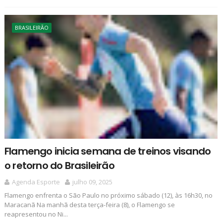
BRASILEIRÃO
Flamengo inicia semana de treinos visando
o retorno do Brasileirão
Agenda Esporte
julho 09, 2025
Flamengo enfrenta o São Paulo no próximo sábado (12), às 16h30, no
Maracanã Na manhã desta terça-feira (8), o Flamengo se
reapresentou no Ni...