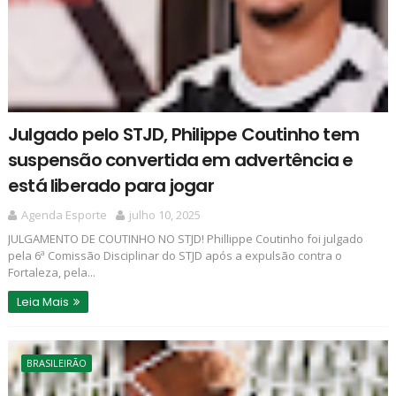
Julgado pelo STJD, Philippe Coutinho tem
suspensão convertida em advertência e
está liberado para jogar
Agenda Esporte
julho 10, 2025
JULGAMENTO DE COUTINHO NO STJD! Phillippe Coutinho foi julgado
pela 6ª Comissão Disciplinar do STJD após a expulsão contra o
Fortaleza, pela...
Leia Mais
BRASILEIRÃO