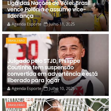
Liga das Nações de Vôlei: Brasil
vence Polônia e assume vice-
liderança
Agenda Esporte
Julho 11, 2025
BRASILEIRÃO
Julgado pelo STJD, Philippe
Coutinho tem suspensão
convertida em advertência e está
liberado para jogar
Agenda Esporte
Julho 10, 2025
BRASILEIRÃO