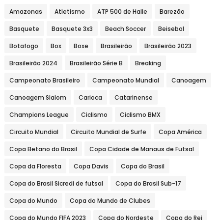
Amazonas
Atletismo
ATP 500 de Halle
Barezão
Basquete
Basquete 3x3
Beach Soccer
Beisebol
Botafogo
Box
Boxe
Brasileirão
Brasileirão 2023
Brasileirão 2024
Brasileirão Série B
Breaking
Campeonato Brasileiro
Campeonato Mundial
Canoagem
Canoagem Slalom
Carioca
Catarinense
Champions League
Ciclismo
Ciclismo BMX
Circuito Mundial
Circuito Mundial de Surfe
Copa América
Copa Betano do Brasil
Copa Cidade de Manaus de Futsal
Copa da Floresta
Copa Davis
Copa do Brasil
Copa do Brasil Sicredi de futsal
Copa do Brasil Sub-17
Copa do Mundo
Copa do Mundo de Clubes
Copa do Mundo FIFA 2023
Copa do Nordeste
Copa do Rei