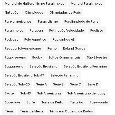
Mundial de Halterofilismo Paralímpico
Mundial Paralímpico
Natação
Olimpíadas
Olimpíadas de Paris
Pan-americanos
Paraciclismo
Paralimpíada de Paris
Paralímpico
Parapan
Patinação Velocidade
Paulista
Podcast
Pólo Aquático
Rapidinhas AE
Recopa Sul-Americana
Remo
Roland Garros
Rugbi sevens
Rugby
Saltos Ornamentais
São Silvestre
Saquarema
Seleção Brasileira
Seleção Brasileira Feminina
Seleção Brasileira Sub-17
Seleção Feminina
Seleção Sub-20
Série A
Série B
Série C
Série D
Skate
Sub-13
Sul-Americana
Sul-Americano de rugby
Superbike
Surfe
Surfe de Peito
Taça Rio
Taekwondo
Tênis
Tênis de Mesa
Tênis em Cadeira de Rodas