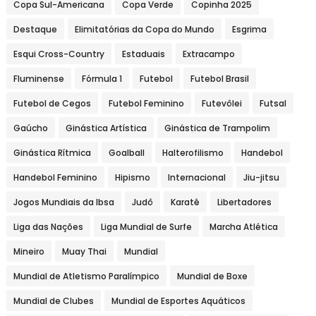
Copa Sul-Americana
Copa Verde
Copinha 2025
Destaque
Elimitatórias da Copa do Mundo
Esgrima
Esqui Cross-Country
Estaduais
Extracampo
Fluminense
Fórmula 1
Futebol
Futebol Brasil
Futebol de Cegos
Futebol Feminino
Futevôlei
Futsal
Gaúcho
Ginástica Artística
Ginástica de Trampolim
Ginástica Rítmica
Goalball
Halterofilismo
Handebol
Handebol Feminino
Hipismo
Internacional
Jiu-jitsu
Jogos Mundiais da Ibsa
Judô
Karatê
Libertadores
Liga das Nações
Liga Mundial de Surfe
Marcha Atlética
Mineiro
Muay Thai
Mundial
Mundial de Atletismo Paralímpico
Mundial de Boxe
Mundial de Clubes
Mundial de Esportes Aquáticos