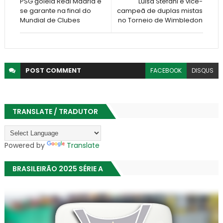
PSG goleia Real Madrid e
Luisa Stefani é vice-
se garante na final do
campeã de duplas mistas
Mundial de Clubes
no Torneio de Wimbledon
POST
COMMENT
FACEBOOK
DISQUS
TRANSLATE / TRADUTOR
Powered by
Translate
BRASILEIRÃO 2025 SÉRIE A