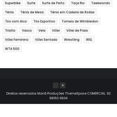
Superbike
Surfe
Surfe de Peito
Taça Rio
Taekwondo
Tênis
Tênis de Mesa
Tênis em Cadeira de Rodas
Tiro com Arco
Tiro Esportivo
Torneio de Wimbledon
Triatlo
Vasco
Vela
Vôlei
Vôlei de Praia
Vôlei Feminino
Vôlei Sentado
Wrestling
WSL
WTA 500
Direitos reservados Monã Produções
ThemeXpose
COMERCIAL: 92
98150 9634