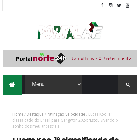
Home
/
Destaque
/
Patinação Velocidade
/
Lucas Koo, 1º
classificado do Brasil para Gangwon 2024: 'Estou vivendo o
sonho dos meu ancestrais'