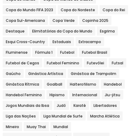
Copa do Mundo FIFA 2023
Copa do Nordeste
Copa do Rei
Copa Sul-Americana
Copa Verde
Copinha 2025
Destaque
Elimitatórias da Copa do Mundo
Esgrima
Esqui Cross-Country
Estaduais
Extracampo
Fluminense
Fórmula 1
Futebol
Futebol Brasil
Futebol de Cegos
Futebol Feminino
Futevôlei
Futsal
Gaúcho
Ginástica Artística
Ginástica de Trampolim
Ginástica Rítmica
Goalball
Halterofilismo
Handebol
Handebol Feminino
Hipismo
Internacional
Jiu-jitsu
Jogos Mundiais da Ibsa
Judô
Karatê
Libertadores
Liga das Nações
Liga Mundial de Surfe
Marcha Atlética
Mineiro
Muay Thai
Mundial