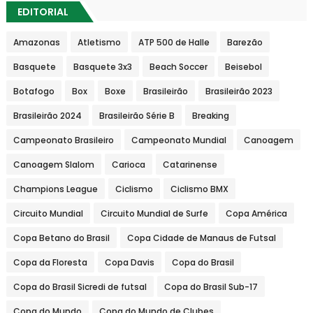
EDITORIAL
Amazonas
Atletismo
ATP 500 de Halle
Barezão
Basquete
Basquete 3x3
Beach Soccer
Beisebol
Botafogo
Box
Boxe
Brasileirão
Brasileirão 2023
Brasileirão 2024
Brasileirão Série B
Breaking
Campeonato Brasileiro
Campeonato Mundial
Canoagem
Canoagem Slalom
Carioca
Catarinense
Champions League
Ciclismo
Ciclismo BMX
Circuito Mundial
Circuito Mundial de Surfe
Copa América
Copa Betano do Brasil
Copa Cidade de Manaus de Futsal
Copa da Floresta
Copa Davis
Copa do Brasil
Copa do Brasil Sicredi de futsal
Copa do Brasil Sub-17
Copa do Mundo
Copa do Mundo de Clubes