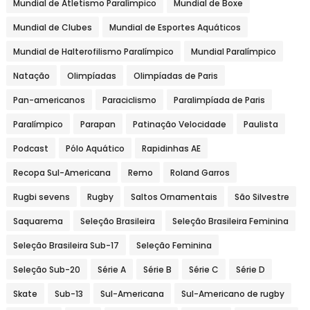
Mundial de Atletismo Paralímpico
Mundial de Boxe
Mundial de Clubes
Mundial de Esportes Aquáticos
Mundial de Halterofilismo Paralímpico
Mundial Paralímpico
Natação
Olimpíadas
Olimpíadas de Paris
Pan-americanos
Paraciclismo
Paralimpíada de Paris
Paralímpico
Parapan
Patinação Velocidade
Paulista
Podcast
Pólo Aquático
Rapidinhas AE
Recopa Sul-Americana
Remo
Roland Garros
Rugbi sevens
Rugby
Saltos Ornamentais
São Silvestre
Saquarema
Seleção Brasileira
Seleção Brasileira Feminina
Seleção Brasileira Sub-17
Seleção Feminina
Seleção Sub-20
Série A
Série B
Série C
Série D
Skate
Sub-13
Sul-Americana
Sul-Americano de rugby