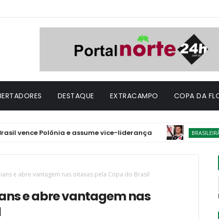
IBERTADORES
DESTAQUE
EXTRACAMPO
COPA DA FL
ence Polônia e assume vice-liderança
Julg
BRASILEIRÃO
hians e abre vantagem nas oitavas pela Copa do Brasil
ians e abre vantagem nas
l