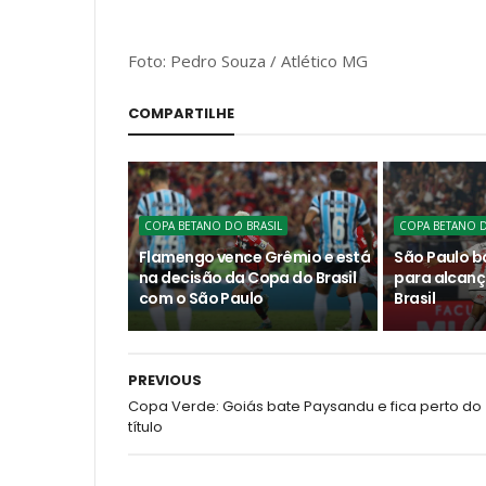
Foto: Pedro Souza / Atlético MG
COMPARTILHE
COPA BETANO DO BRASIL
COPA BETANO D
Flamengo vence Grêmio e está
São Paulo b
na decisão da Copa do Brasil
para alcanç
com o São Paulo
Brasil
PREVIOUS
Copa Verde: Goiás bate Paysandu e fica perto do
título