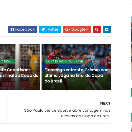
Facebook
Twitter
Google+
O BRASIL
COPA BETANO DO BRASIL
ate Corinthians
Flamengo enfrenta Grêmio por
ar final da Copa do
última vaga na final da Copa
do Brasil
NEXT
São Paulo vence Sport e abre vantagem nas
oitavas da Copa do Brasil