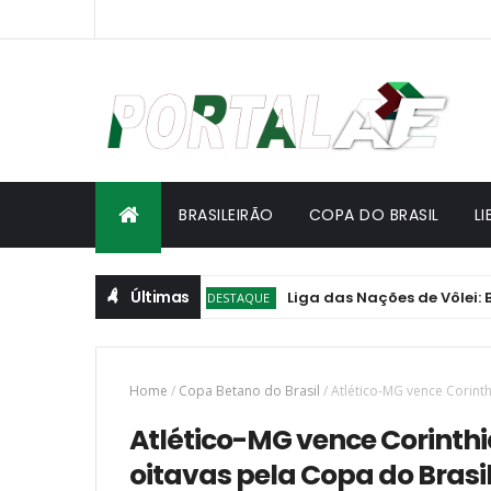
BRASILEIRÃO
COPA DO BRASIL
L
Últimas
Liga das Nações de Vôlei: Brasil v
DESTAQUE
Home
/
Copa Betano do Brasil
/
Atlético-MG vence Corint
Atlético-MG vence Corinth
oitavas pela Copa do Brasi