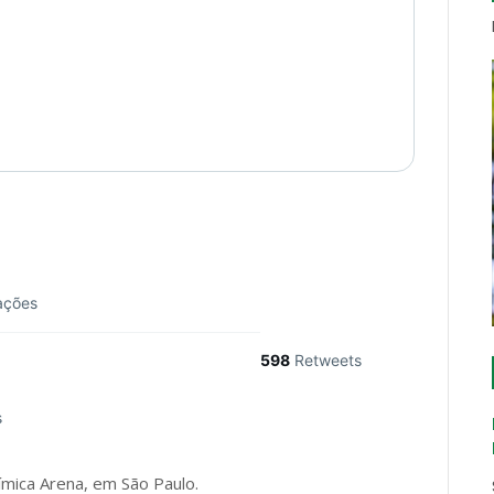
zações
598
Retweets
s
ímica Arena, em São Paulo.