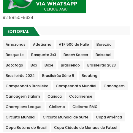
92 98150-9634
EDITORIAL
Amazonas
Atletismo
ATP 500 de Halle
Barezão
Basquete
Basquete 3x3
Beach Soccer
Beisebol
Botafogo
Box
Boxe
Brasileirão
Brasileirão 2023
Brasileirão 2024
Brasileirão Série B
Breaking
Campeonato Brasileiro
Campeonato Mundial
Canoagem
Canoagem Slalom
Carioca
Catarinense
Champions League
Ciclismo
Ciclismo BMX
Circuito Mundial
Circuito Mundial de Surfe
Copa América
Copa Betano do Brasil
Copa Cidade de Manaus de Futsal