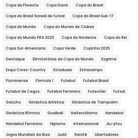
Copa da Floresta
Copa Davis
Copa do Brasil
Copa do Brasil Sicredi de futsal
Copa do Brasil Sub-17
Copa do Mundo
Copa do Mundo de Clubes
Copa do Mundo FIFA 2023
Copa do Nordeste
Copa do Rei
Copa Sul-Americana
Copa Verde
Copinha 2025
Destaque
Elimitatórias da Copa do Mundo
Esgrima
Esqui Cross-Country
Estaduais
Extracampo
Fluminense
Fórmula 1
Futebol
Futebol Brasil
Futebol de Cegos
Futebol Feminino
Futevôlei
Futsal
Gaúcho
Ginástica Artística
Ginástica de Trampolim
Ginástica Rítmica
Goalball
Halterofilismo
Handebol
Handebol Feminino
Hipismo
Internacional
Jiu-jitsu
Jogos Mundiais da Ibsa
Judô
Karatê
Libertadores