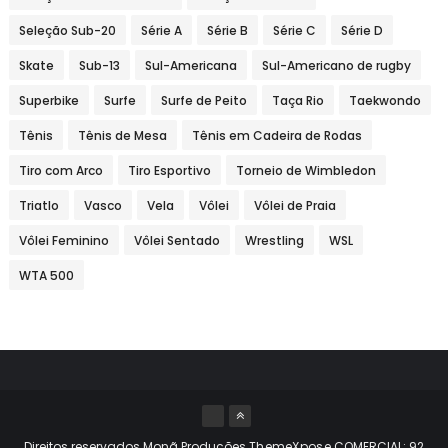
Seleção Sub-20
Série A
Série B
Série C
Série D
Skate
Sub-13
Sul-Americana
Sul-Americano de rugby
Superbike
Surfe
Surfe de Peito
Taça Rio
Taekwondo
Tênis
Tênis de Mesa
Tênis em Cadeira de Rodas
Tiro com Arco
Tiro Esportivo
Torneio de Wimbledon
Triatlo
Vasco
Vela
Vôlei
Vôlei de Praia
Vôlei Feminino
Vôlei Sentado
Wrestling
WSL
WTA 500
Direitos reservados Monã Produções
ThemeXpose
COMERCIAL: 92