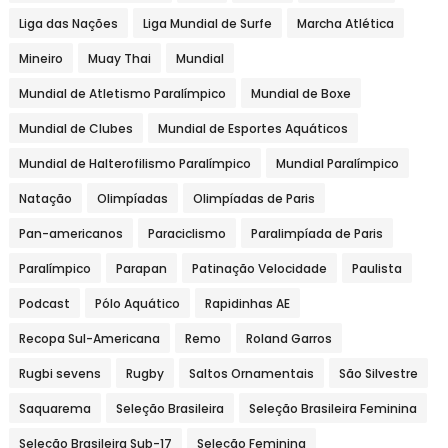
Liga das Nações
Liga Mundial de Surfe
Marcha Atlética
Mineiro
Muay Thai
Mundial
Mundial de Atletismo Paralímpico
Mundial de Boxe
Mundial de Clubes
Mundial de Esportes Aquáticos
Mundial de Halterofilismo Paralímpico
Mundial Paralímpico
Natação
Olimpíadas
Olimpíadas de Paris
Pan-americanos
Paraciclismo
Paralimpíada de Paris
Paralímpico
Parapan
Patinação Velocidade
Paulista
Podcast
Pólo Aquático
Rapidinhas AE
Recopa Sul-Americana
Remo
Roland Garros
Rugbi sevens
Rugby
Saltos Ornamentais
São Silvestre
Saquarema
Seleção Brasileira
Seleção Brasileira Feminina
Seleção Brasileira Sub-17
Seleção Feminina