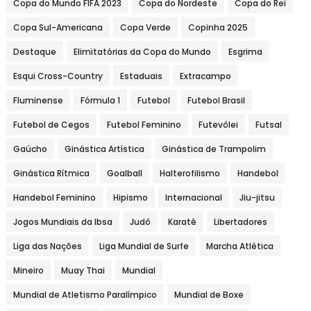
Copa do Mundo FIFA 2023
Copa do Nordeste
Copa do Rei
Copa Sul-Americana
Copa Verde
Copinha 2025
Destaque
Elimitatórias da Copa do Mundo
Esgrima
Esqui Cross-Country
Estaduais
Extracampo
Fluminense
Fórmula 1
Futebol
Futebol Brasil
Futebol de Cegos
Futebol Feminino
Futevôlei
Futsal
Gaúcho
Ginástica Artística
Ginástica de Trampolim
Ginástica Rítmica
Goalball
Halterofilismo
Handebol
Handebol Feminino
Hipismo
Internacional
Jiu-jitsu
Jogos Mundiais da Ibsa
Judô
Karatê
Libertadores
Liga das Nações
Liga Mundial de Surfe
Marcha Atlética
Mineiro
Muay Thai
Mundial
Mundial de Atletismo Paralímpico
Mundial de Boxe