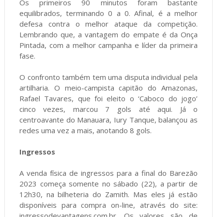
Os primeiros 90 minutos foram bastante
equilibrados, terminando 0 a 0. Afinal, é a melhor
defesa contra o melhor ataque da competição.
Lembrando que, a vantagem do empate é da Onça
Pintada, com a melhor campanha e líder da primeira
fase.
O confronto também tem uma disputa individual pela
artilharia. O meio-campista capitão do Amazonas,
Rafael Tavares, que foi eleito o ‘Caboco do jogo’
cinco vezes, marcou 7 gols até aqui. Já o
centroavante do Manauara, Iury Tanque, balançou as
redes uma vez a mais, anotando 8 gols.
Ingressos
A venda física de ingressos para a final do Barezão
2023 começa somente no sábado (22), a partir de
12h30, na bilheteria do Zamith. Mas eles já estão
disponíveis para compra on-line, através do site:
ingressodevantagens.com.br. Os valores são de