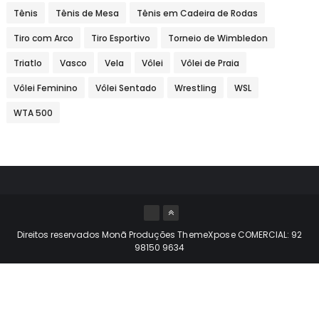
Tênis
Tênis de Mesa
Tênis em Cadeira de Rodas
Tiro com Arco
Tiro Esportivo
Torneio de Wimbledon
Triatlo
Vasco
Vela
Vôlei
Vôlei de Praia
Vôlei Feminino
Vôlei Sentado
Wrestling
WSL
WTA 500
Direitos reservados Monã Produções
ThemeXpose
COMERCIAL: 92
98150 9634