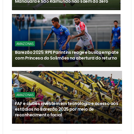
Manauara e São Raimundo não saem do zero
AMAZONAS
Barezão 2025: RPE Parintins reage e busca empate
com Princesa do Solimões na abertura do returno
AMAZONAS
FAF e clubes investem em tecnologia e acesso aos
estádios no Barezão 2025 por meio de
reconhecimento facial