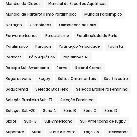
Mundial de Clubes
Mundial de Esportes Aquáticos
Mundial de Halterofilismo Paralímpico
Mundial Paralímpico
Natação
Olimpíadas
Olimpíadas de Paris
Pan-americanos
Paraciclismo
Paralimpíada de Paris
Paralímpico
Parapan
Patinação Velocidade
Paulista
Podcast
Pólo Aquático
Rapidinhas AE
Recopa Sul-Americana
Remo
Roland Garros
Rugbi sevens
Rugby
Saltos Ornamentais
São Silvestre
Saquarema
Seleção Brasileira
Seleção Brasileira Feminina
Seleção Brasileira Sub-17
Seleção Feminina
Seleção Sub-20
Série A
Série B
Série C
Série D
Skate
Sub-13
Sul-Americana
Sul-Americano de rugby
Superbike
Surfe
Surfe de Peito
Taça Rio
Taekwondo