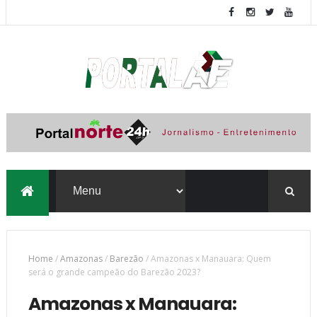
Home
/
Amazonas
/
Barezão
/
Amazonas x Manauara: Quem
será o grande campeão do Barezão 2023?
Amazonas x Manauara: