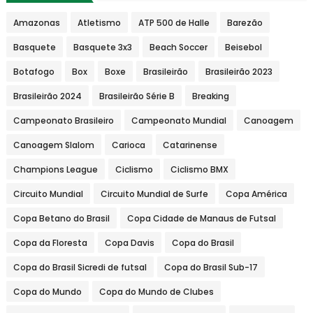
Amazonas
Atletismo
ATP 500 de Halle
Barezão
Basquete
Basquete 3x3
Beach Soccer
Beisebol
Botafogo
Box
Boxe
Brasileirão
Brasileirão 2023
Brasileirão 2024
Brasileirão Série B
Breaking
Campeonato Brasileiro
Campeonato Mundial
Canoagem
Canoagem Slalom
Carioca
Catarinense
Champions League
Ciclismo
Ciclismo BMX
Circuito Mundial
Circuito Mundial de Surfe
Copa América
Copa Betano do Brasil
Copa Cidade de Manaus de Futsal
Copa da Floresta
Copa Davis
Copa do Brasil
Copa do Brasil Sicredi de futsal
Copa do Brasil Sub-17
Copa do Mundo
Copa do Mundo de Clubes