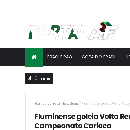
BRASILEIRÃO
COPA DO BRASIL
L
Últimas
Home
/
Carioca
/
Estaduais
/
Fluminense goleia Volta Redo
Fluminense goleia Volta Red
Campeonato Carioca