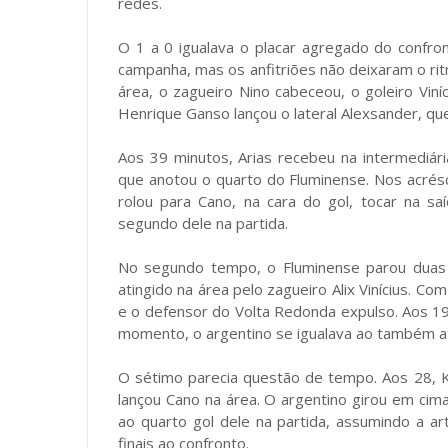
redes.
O 1 a 0 igualava o placar agregado do confront
campanha, mas os anfitriões não deixaram o ritm
área, o zagueiro Nino cabeceou, o goleiro Vin
Henrique Ganso lançou o lateral Alexsander, que
Aos 39 minutos, Arias recebeu na intermediária
que anotou o quarto do Fluminense. Nos acrés
rolou para Cano, na cara do gol, tocar na saí
segundo dele na partida.
No segundo tempo, o Fluminense parou duas 
atingido na área pelo zagueiro Alix Vinícius. Com
e o defensor do Volta Redonda expulso. Aos 1
momento, o argentino se igualava ao também ata
O sétimo parecia questão de tempo. Aos 28, K
lançou Cano na área. O argentino girou em cim
ao quarto gol dele na partida, assumindo a ar
finais ao confronto.