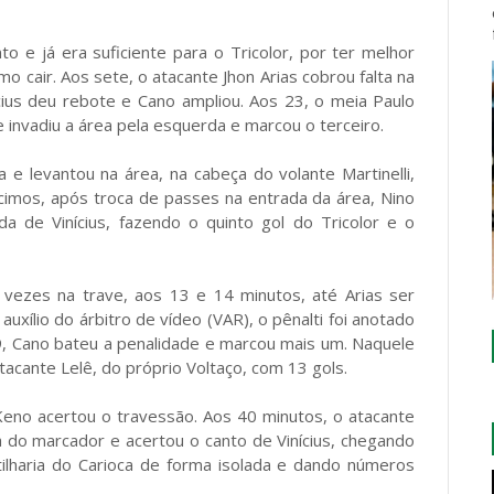
o e já era suficiente para o Tricolor, por ter melhor
o cair. Aos sete, o atacante Jhon Arias cobrou falta na
ícius deu rebote e Cano ampliou. Aos 23, o meia Paulo
 invadiu a área pela esquerda e marcou o terceiro.
 e levantou na área, na cabeça do volante Martinelli,
cimos, após troca de passes na entrada da área, Nino
da de Vinícius, fazendo o quinto gol do Tricolor e o
vezes na trave, aos 13 e 14 minutos, até Arias ser
 auxílio do árbitro de vídeo (VAR), o pênalti foi anotado
9, Cano bateu a penalidade e marcou mais um. Naquele
cante Lelê, do próprio Voltaço, com 13 gols.
eno acertou o travessão. Aos 40 minutos, o atacante
a do marcador e acertou o canto de Vinícius, chegando
tilharia do Carioca de forma isolada e dando números