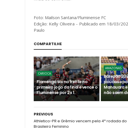
Foto: Mailson Santana/Fluminense FC
Edição: Kelly Oliveira - Publicado em 18/03/20
Paulo
COMPARTILHE
AMAZONAS
CARIOCA
Barezão 202
Flamengo sai na frente no
poucas opo
primeiro jogo da final e vence o
Manauara e
Fluminense por 2 x 1.
não saem do
PREVIOUS
Athletico-PR e Grêmio vencem pela 4ª rodada do
Brasileiro Feminino