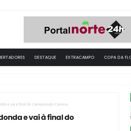
IBERTADORES
DESTAQUE
EXTRACAMPO
COPA DA FL
nda e vai à final do Campeonato Carioca
onda e vai à final do