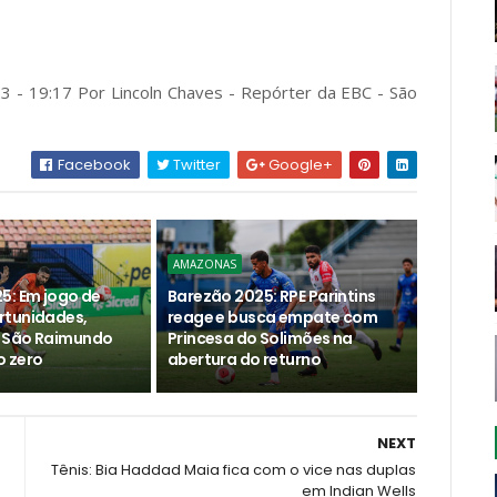
23 - 19:17 Por Lincoln Chaves - Repórter da EBC - São
Facebook
Twitter
Google+
AMAZONAS
5: Em jogo de
Barezão 2025: RPE Parintins
rtunidades,
reage e busca empate com
 São Raimundo
Princesa do Solimões na
 zero
abertura do returno
NEXT
Tênis: Bia Haddad Maia fica com o vice nas duplas
em Indian Wells