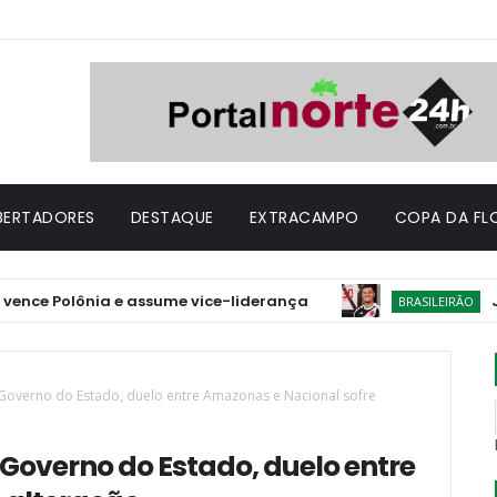
IBERTADORES
DESTAQUE
EXTRACAMPO
COPA DA FL
Polônia e assume vice-liderança
Julgado 
BRASILEIRÃO
 Governo do Estado, duelo entre Amazonas e Nacional sofre
 Governo do Estado, duelo entre