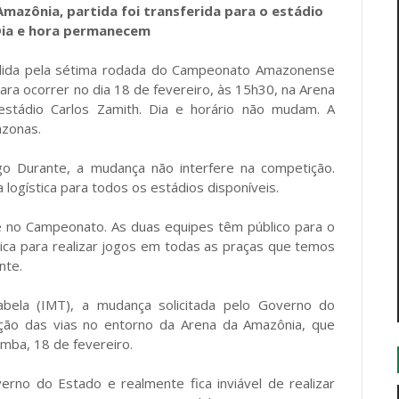
azônia, partida foi transferida para o estádio
Dia e hora permanecem
válida pela sétima rodada do Campeonato Amazonense
ra ocorrer no dia 18 de fevereiro, às 15h30, na Arena
 estádio Carlos Zamith. Dia e horário não mudam. A
azonas.
go Durante, a mudança não interfere na competição.
logística para todos os estádios disponíveis.
e no Campeonato. As duas equipes têm público para o
tica para realizar jogos em todas as praças que temos
nte.
bela (IMT), a mudança solicitada pelo Governo do
ição das vias no entorno da Arena da Amazônia, que
amba, 18 de fevereiro.
rno do Estado e realmente fica inviável de realizar