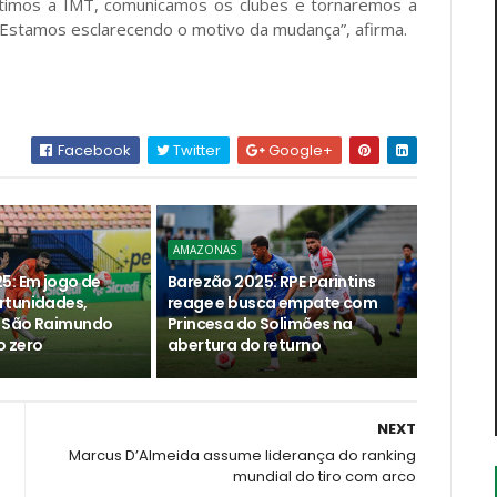
itimos a IMT, comunicamos os clubes e tornaremos a
. Estamos esclarecendo o motivo da mudança”, afirma.
Facebook
Twitter
Google+
AMAZONAS
5: Em jogo de
Barezão 2025: RPE Parintins
rtunidades,
reage e busca empate com
 São Raimundo
Princesa do Solimões na
 zero
abertura do returno
NEXT
Marcus D’Almeida assume liderança do ranking
mundial do tiro com arco