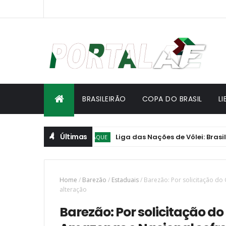
BRASILEIRÃO
COPA DO BRASIL
L
Últimas
Liga das Nações de Vôlei: Brasil vence 
DESTAQUE
Home
/
Barezão
/
Estaduais
/
Barezão: Por solicitação do
alteração
Barezão: Por solicitação do