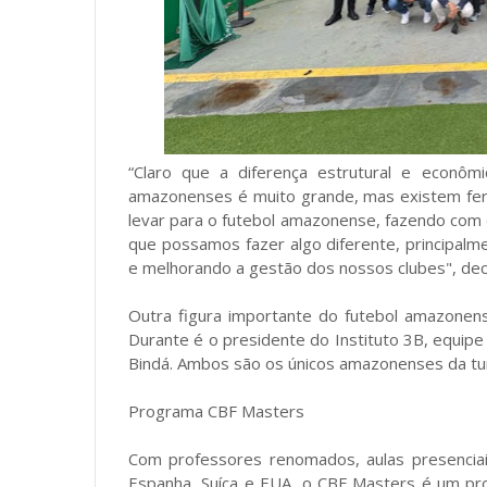
“Claro que a diferença estrutural e econôm
amazonenses é muito grande, mas existem fe
levar para o futebol amazonense, fazendo com
que possamos fazer algo diferente, principalm
e melhorando a gestão dos nossos clubes", dec
Outra figura importante do futebol amazone
Durante é o presidente do Instituto 3B, equipe 
Bindá. Ambos são os únicos amazonenses da tu
Programa CBF Masters
Com professores renomados, aulas presenciai
Espanha, Suíça e EUA, o CBF Masters é um pr