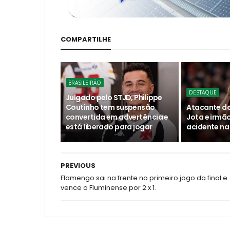
COMPARTILHE
BRASILEIRÃO
DESTAQUE
Julgado pelo STJD, Philippe
Coutinho tem suspensão
Atacante do
convertida em advertência e
Jota e irm
está liberado para jogar
acidente na
PREVIOUS
Flamengo sai na frente no primeiro jogo da final e
vence o Fluminense por 2 x 1.