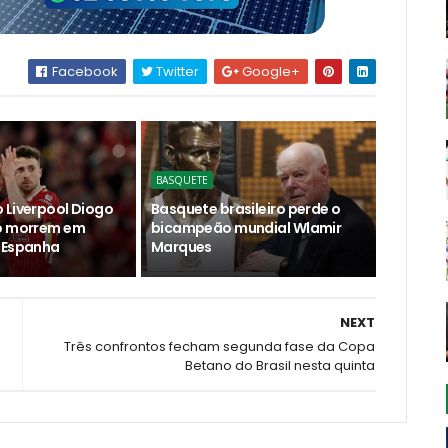
Facebook
Twitter
Google+
BASQUETE
 Liverpool Diogo
Basquete brasileiro perde o
ão morrem em
bicampeão mundial Wlamir
 Espanha
Marques
NEXT
Três confrontos fecham segunda fase da Copa
Betano do Brasil nesta quinta