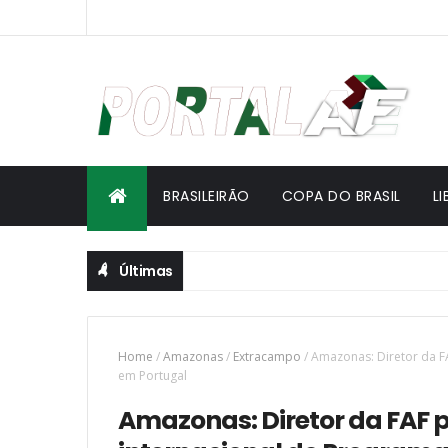
BRASILEIRÃO
COPA DO BRASIL
L
Últimas
Home
/
Amazonas
/
Extracampo
/
Amazonas: Diretor da F
em Portugal
Amazonas: Diretor da FAF 