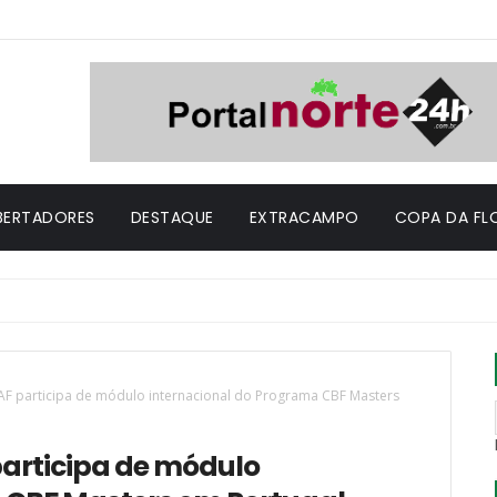
IBERTADORES
DESTAQUE
EXTRACAMPO
COPA DA FL
AF participa de módulo internacional do Programa CBF Masters
participa de módulo