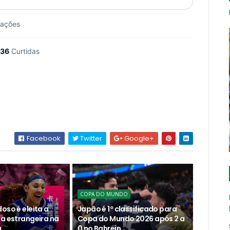
zações
36
Curtidas
Facebook
Twitter
Google+
COPA DO MUNDO
oso é eleita a
Japão é 1º classificado para
ta estrangeira na
Copa do Mundo 2026 após 2 a
a
0 no Bahrein