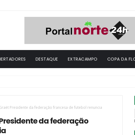
IBERTADORES
DESTAQUE
EXTRACAMPO
COPA DA FL
Graët Presidente da federação francesa de futebol renuncia
 Presidente da federação
ia