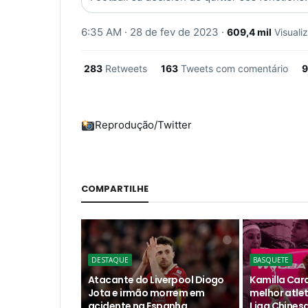
6:35 AM · 28 de fev de 2023
·
609,4 mil
Visuali
283
Retweets
163
Tweets com comentário
9
Reprodução/Twitter
COMPARTILHE
DESTAQUE
BASQUETE
Atacante do Liverpool Diogo
Kamilla Card
Jota e irmão morrem em
melhor atle
acidente na Espanha
Liga Chines