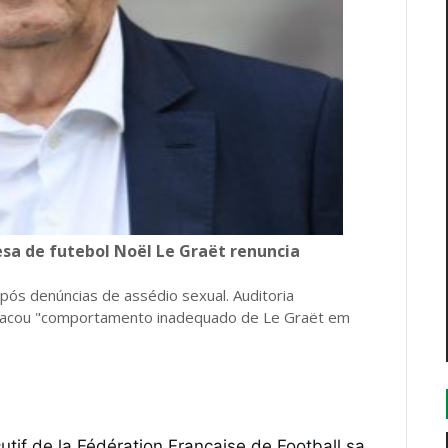
sa de futebol Noël Le Graët renuncia
pós denúncias de assédio sexual. Auditoria
tacou "comportamento inadequado de Le Graët em
if de la Fédération Française de Football sa 