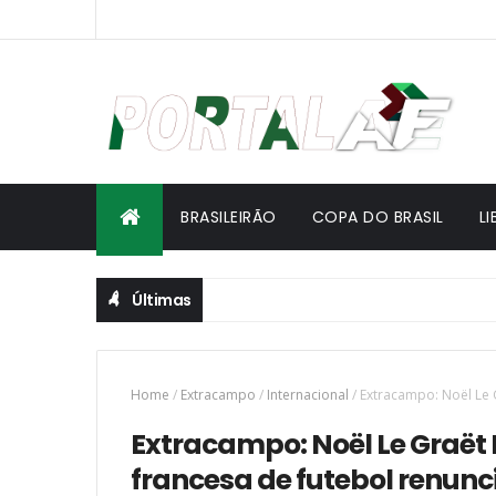
BRASILEIRÃO
COPA DO BRASIL
L
Últimas
Home
/
Extracampo
/
Internacional
/
Extracampo: Noël Le 
Extracampo: Noël Le Graët
francesa de futebol renunc