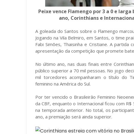
Peixe vence Flamengo por 3 a 0 e larga b
ano, Corinthians e Internaciona
A goleada do Santos sobre o Flamengo marcou 
Jogando na Vila Belmiro, em Santos, o time pra
Fabi Simões, Thaisinha e Cristiane. A partida
apresentação da competição que promete bater
No último ano, nas duas finais entre Corinthian
público superior a 70 mil pessoas. No jogo dec
mil torcedores acompanharam o título do T
feminino na América do Sul.
Por ter vencido o Brasileirão Feminino Neoene
da CBF, enquanto o Internacional ficou com R$ 5
na temporada anterior. No total, os participa
ano, a premiação será ainda superior.