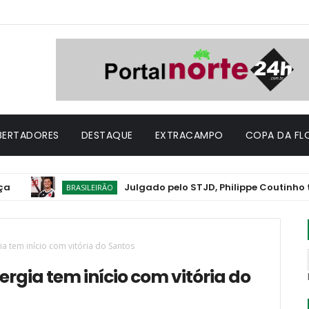
IBERTADORES
DESTAQUE
EXTRACAMPO
COPA DA FL
Julgado pelo STJD, Philippe Coutinho tem susp
BRASILEIRÃO
a tem início com vitória do Santos
rgia tem início com vitória do