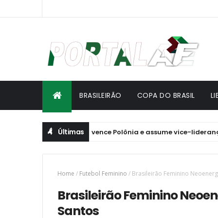
BRASILEIRÃO
COPA DO BRASIL
L
Últimas
es de Vôlei: Brasil vence Polônia e assume vice-liderança
Home
/
Futebol Feminino
/
Brasileirão Feminino Neoenergi
Brasileirão Feminino Neoene
Santos