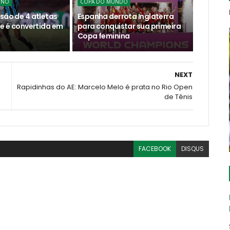
INO
COPA DO MUNDO
são de 4 atletas
Espanha derrota Inglaterra
te é convertida em
para conquistar sua primeira
Copa feminina
NEXT
Rapidinhas do AE: Marcelo Melo é prata no Rio Open
de Tênis
FACEBOOK
DISQUS