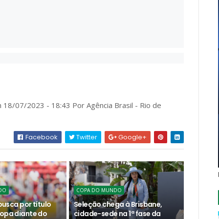
 18/07/2023 - 18:43 Por Agência Brasil - Rio de
Facebook
Twitter
Google+
DO
COPA DO MUNDO
 busca por título
Seleção chega à Brisbane,
Copa diante do
cidade-sede na 1ª fase da