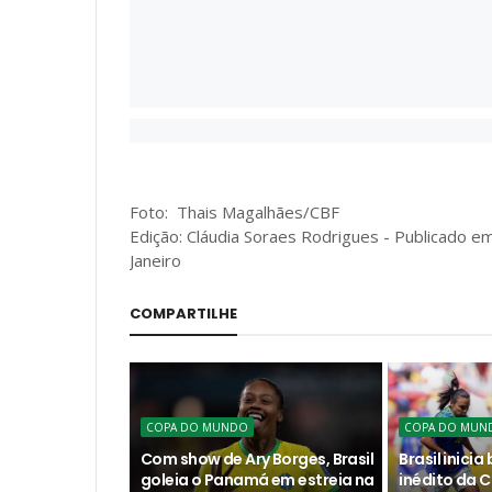
Foto: Thais Magalhães/CBF
Edição: Cláudia Soraes Rodrigues - Publicado em
Janeiro
COMPARTILHE
COPA DO MUNDO
COPA DO MUN
Com show de Ary Borges, Brasil
Brasil inicia
goleia o Panamá em estreia na
inédito da 