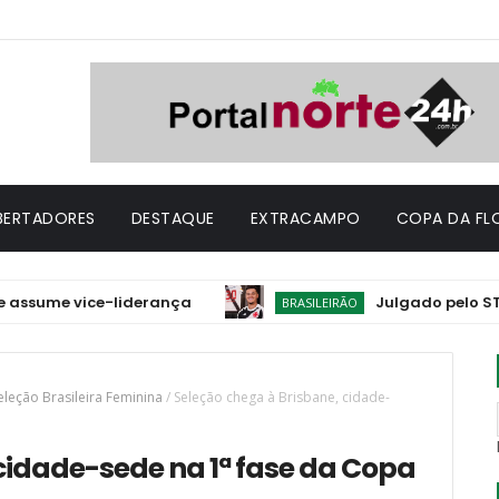
IBERTADORES
DESTAQUE
EXTRACAMPO
COPA DA FL
 vice-liderança
Julgado pelo STJD, Phili
BRASILEIRÃO
eleção Brasileira Feminina
/
Seleção chega à Brisbane, cidade-
cidade-sede na 1ª fase da Copa