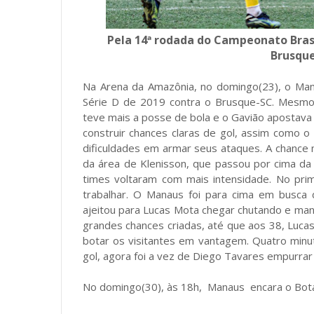
Pela 14ª rodada do Campeonato Brasil
Brusque-
Na Arena da Amazônia, no domingo(23), o Mana
Série D de 2019 contra o Brusque-SC. Mesmo 
teve mais a posse de bola e o Gavião apostava
construir chances claras de gol, assim como o
dificuldades em armar seus ataques. A chance 
da área de Klenisson, que passou por cima da
times voltaram com mais intensidade. No prim
trabalhar. O Manaus foi para cima em busca d
ajeitou para Lucas Mota chegar chutando e manda
grandes chances criadas, até que aos 38, Lucas
botar os visitantes em vantagem. Quatro min
gol, agora foi a vez de Diego Tavares empurrar
No domingo(30), às 18h, Manaus encara o Bot