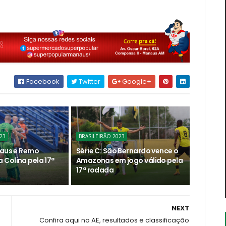
Facebook
Twitter
Google+
23
BRASILEIRÃO 2023
naus e Remo
Série C: São Bernardo vence o
Colina pela 17ª
Amazonas em jogo válido pela
17ª rodada
NEXT
Confira aqui no AE, resultados e classificação