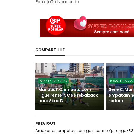
Foto: João Normando
COMPARTILHE
BRASILEIRÃO 2023
BRASILEIRÃO 20
Manaus F.C. empata com
Série C: Ma
Figueirense-SC e é rebaixado
empatam na 
para Série D
rodada
PREVIOUS
Amazonas empatou sem gols com o Ypiranga-RS