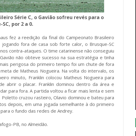
eiro Série C, o Gavião sofreu revés para o
SC, por 2 a 0.
us fez a reedição da final do Campeonato Brasileiro
jogando fora de casa sob forte calor, o Brusque-SC
 nos contra-ataques. O time catarinense não conseguiu
 Gavião não obteve sucesso na sua estratégia e tinha
mais perigosa do primeiro tempo foi um chute de fora
 meta de Matheus Nogueira. Na volta do intervalo, os
eiro minuto, Franklin colocou Matheus Nogueira para
e abrir o placar. Franklin dominou dentro da área e
r para fora. A partida voltou a ficar mais lenta e sem
 Poletto cruzou rasteiro, Olavio dominou e bateu para
utos depois, em uma jogada semelhante à do primeiro
 para o fundo das redes de Andrey.
afogo-PB, no Almeidão.