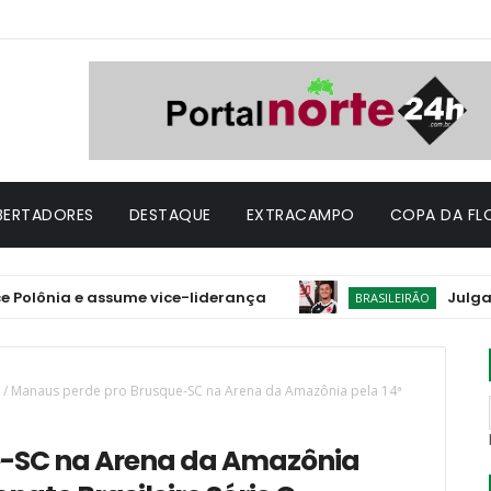
IBERTADORES
DESTAQUE
EXTRACAMPO
COPA DA FL
ia e assume vice-liderança
Julgado pelo S
BRASILEIRÃO
/
Manaus perde pro Brusque-SC na Arena da Amazônia pela 14ª
-SC na Arena da Amazônia