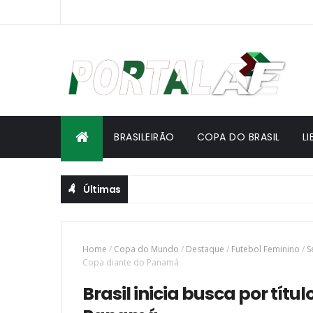
BRASILEIRÃO
COPA DO BRASIL
L
Últimas
Home
/
Copa do Mundo
/
Destaque
/
Futebol Feminino
/
S
Copa diante do Panamá
Brasil inicia busca por títu