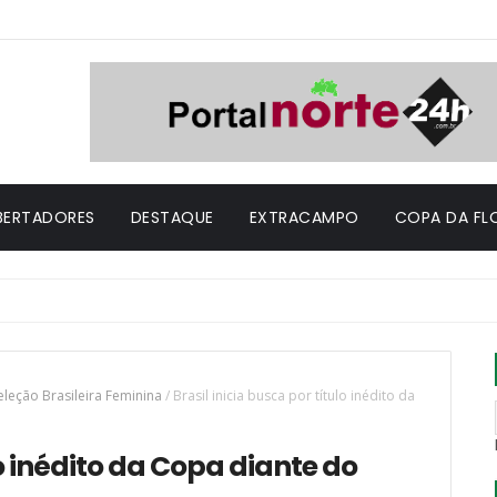
IBERTADORES
DESTAQUE
EXTRACAMPO
COPA DA FL
eleção Brasileira Feminina
/
Brasil inicia busca por título inédito da
lo inédito da Copa diante do