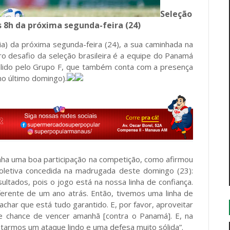
Seleção
 8h da próxima segunda-feira (24)
sília) da próxima segunda-feira (24), a sua caminhada na
ro desafio da seleção brasileira é a equipe do Panamá
válido pelo Grupo F, que também conta com a presença
o último domingo).
enha uma boa participação na competição, como afirmou
coletiva concedida na madrugada deste domingo (23):
ultados, pois o jogo está na nossa linha de confiança.
erente de um ano atrás. Então, tivemos uma linha de
char que está tudo garantido. E, por favor, aproveitar
e chance de vencer amanhã [contra o Panamá]. E, na
tarmos um ataque lindo e uma defesa muito sólida”.