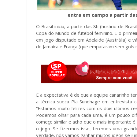
entra em campo a partir das
O Brasil inicia, a partir das 8h (horário de Bra
Copa do Mundo de futebol feminino. E o primei
em jogo disputado em Adelaide (Austrália) e 
de Jamaica e França (que empataram sem gols n
E a expectativa é de que a equipe canarinho t
a técnica sueca Pia Sundhage em entrevista 
“Estamos muito felizes com os dois últimos res
Podemos olhar para cada uma, é um pouco dif
começo similar e acho que o mais importante é a
o jogo. Se fizermos isso, teremos uma grand
verdade, nós vamos ganhar muitos jogos se jun