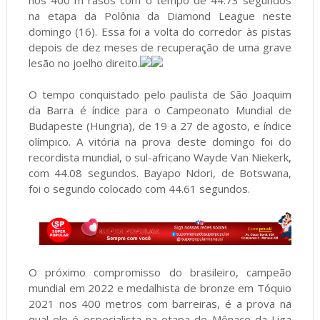
nos 400 m rasos com o tempo de 44.73 segundos
na etapa da Polônia da Diamond League neste
domingo (16). Essa foi a volta do corredor às pistas
depois de dez meses de recuperação de uma grave
lesão no joelho direito.
O tempo conquistado pelo paulista de São Joaquim
da Barra é índice para o Campeonato Mundial de
Budapeste (Hungria), de 19 a 27 de agosto, e índice
olímpico. A vitória na prova deste domingo foi do
recordista mundial, o sul-africano Wayde Van Niekerk,
com 44.08 segundos. Bayapo Ndori, de Botswana,
foi o segundo colocado com 44.61 segundos.
O próximo compromisso do brasileiro, campeão
mundial em 2022 e medalhista de bronze em Tóquio
2021 nos 400 metros com barreiras, é a prova na
qual ele é especialista na etapa de Mônaco da Liga