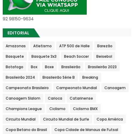
92 98150-9634
EDITORIAL
Amazonas
Atletismo
ATP 500 de Halle
Barezão
Basquete
Basquete 3x3
Beach Soccer
Beisebol
Botafogo
Box
Boxe
Brasileirão
Brasileirão 2023
Brasileirão 2024
Brasileirão Série B
Breaking
Campeonato Brasileiro
Campeonato Mundial
Canoagem
Canoagem Slalom
Carioca
Catarinense
Champions League
Ciclismo
Ciclismo BMX
Circuito Mundial
Circuito Mundial de Surfe
Copa América
Copa Betano do Brasil
Copa Cidade de Manaus de Futsal