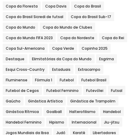
Copa da Floresta
Copa Davis
Copa do Brasil
Copa do Brasil Sicredi de futsal
Copa do Brasil Sub-17
Copa do Mundo
Copa do Mundo de Clubes
Copa do Mundo FIFA 2023
Copa do Nordeste
Copa do Rei
Copa Sul-Americana
Copa Verde
Copinha 2025
Destaque
Elimitatórias da Copa do Mundo
Esgrima
Esqui Cross-Country
Estaduais
Extracampo
Fluminense
Fórmula 1
Futebol
Futebol Brasil
Futebol de Cegos
Futebol Feminino
Futevôlei
Futsal
Gaúcho
Ginástica Artística
Ginástica de Trampolim
Ginástica Rítmica
Goalball
Halterofilismo
Handebol
Handebol Feminino
Hipismo
Internacional
Jiu-jitsu
Jogos Mundiais da Ibsa
Judô
Karatê
Libertadores