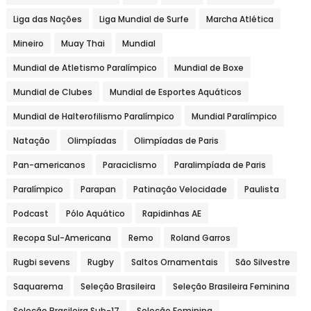
Liga das Nações
Liga Mundial de Surfe
Marcha Atlética
Mineiro
Muay Thai
Mundial
Mundial de Atletismo Paralímpico
Mundial de Boxe
Mundial de Clubes
Mundial de Esportes Aquáticos
Mundial de Halterofilismo Paralímpico
Mundial Paralímpico
Natação
Olimpíadas
Olimpíadas de Paris
Pan-americanos
Paraciclismo
Paralimpíada de Paris
Paralímpico
Parapan
Patinação Velocidade
Paulista
Podcast
Pólo Aquático
Rapidinhas AE
Recopa Sul-Americana
Remo
Roland Garros
Rugbi sevens
Rugby
Saltos Ornamentais
São Silvestre
Saquarema
Seleção Brasileira
Seleção Brasileira Feminina
Seleção Brasileira Sub-17
Seleção Feminina