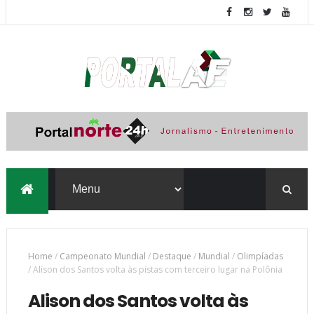
Home
/
Campeonato Mundial
/
Destaque
/
Mundial
/
Olimpíadas
/
Alison dos Santos volta às pistas com terceiro lugar na Polônia
Alison dos Santos volta às