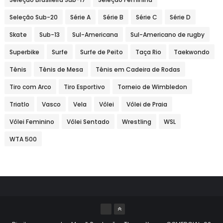
Seleção Sub-20
Série A
Série B
Série C
Série D
Skate
Sub-13
Sul-Americana
Sul-Americano de rugby
Superbike
Surfe
Surfe de Peito
Taça Rio
Taekwondo
Tênis
Tênis de Mesa
Tênis em Cadeira de Rodas
Tiro com Arco
Tiro Esportivo
Torneio de Wimbledon
Triatlo
Vasco
Vela
Vôlei
Vôlei de Praia
Vôlei Feminino
Vôlei Sentado
Wrestling
WSL
WTA 500