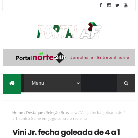
Home
/
Destaque
/
Seleção Brasileira
/
Vini Jr. fecha goleada de 4
a 1 contra Guiné em jogo contra o racismo
Vini Jr. fecha goleada de 4 a 1