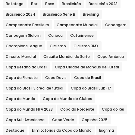
Botafogo
Box
Boxe
Brasileirão
Brasileirão 2023
Brasileirão 2024
Brasileirão Série B
Breaking
Campeonato Brasileiro
Campeonato Mundial
Canoagem
Canoagem Slalom
Carioca
Catarinense
Champions League
Ciclismo
Ciclismo BMX
Circuito Mundial
Circuito Mundial de Surfe
Copa América
Copa Betano do Brasil
Copa Cidade de Manaus de Futsal
Copa da Floresta
Copa Davis
Copa do Brasil
Copa do Brasil Sicredi de futsal
Copa do Brasil Sub-17
Copa do Mundo
Copa do Mundo de Clubes
Copa do Mundo FIFA 2023
Copa do Nordeste
Copa do Rei
Copa Sul-Americana
Copa Verde
Copinha 2025
Destaque
Elimitatórias da Copa do Mundo
Esgrima