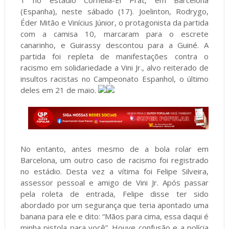
1 no estádio Cornellà-El Prat, em Barcelona
(Espanha), neste sábado (17). Joelinton, Rodrygo,
Éder Mitão e Vinícius Júnior, o protagonista da partida
com a camisa 10, marcaram para o escrete
canarinho, e Guirassy descontou para a Guiné. A
partida foi repleta de manifestações contra o
racismo em solidariedade a Vini Jr., alvo reiterado de
insultos racistas no Campeonato Espanhol, o último
deles em 21 de maio.
No entanto, antes mesmo de a bola rolar em
Barcelona, um outro caso de racismo foi registrado
no estádio. Desta vez a vítima foi Felipe Silveira,
assessor pessoal e amigo de Vini Jr. Após passar
pela roleta de entrada, Felipe disse ter sido
abordado por um segurança que teria apontado uma
banana para ele e dito: “Mãos para cima, essa daqui é
minha pistola para você”. Houve confusão e a polícia