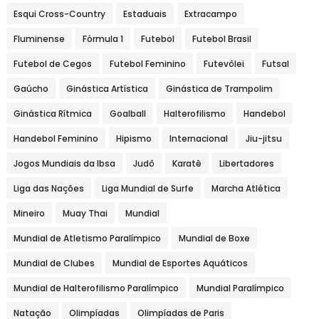
Esqui Cross-Country
Estaduais
Extracampo
Fluminense
Fórmula 1
Futebol
Futebol Brasil
Futebol de Cegos
Futebol Feminino
Futevôlei
Futsal
Gaúcho
Ginástica Artística
Ginástica de Trampolim
Ginástica Rítmica
Goalball
Halterofilismo
Handebol
Handebol Feminino
Hipismo
Internacional
Jiu-jitsu
Jogos Mundiais da Ibsa
Judô
Karatê
Libertadores
Liga das Nações
Liga Mundial de Surfe
Marcha Atlética
Mineiro
Muay Thai
Mundial
Mundial de Atletismo Paralímpico
Mundial de Boxe
Mundial de Clubes
Mundial de Esportes Aquáticos
Mundial de Halterofilismo Paralímpico
Mundial Paralímpico
Natação
Olimpíadas
Olimpíadas de Paris