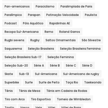
Pan-americanos
Paraciclismo
Paralimpíada de Paris
Paralímpico
Parapan
Patinação Velocidade
Paulista
Podcast
Pólo Aquático
Rapidinhas AE
Recopa Sul-Americana
Remo
Roland Garros
Rugbi sevens
Rugby
Saltos Ornamentais
São Silvestre
Saquarema
Seleção Brasileira
Seleção Brasileira Feminina
Seleção Brasileira Sub-17
Seleção Feminina
Seleção Sub-20
Série A
Série B
Série C
Série D
Skate
Sub-13
Sul-Americana
Sul-Americano de rugby
Superbike
Surfe
Surfe de Peito
Taça Rio
Taekwondo
Tênis
Tênis de Mesa
Tênis em Cadeira de Rodas
Tiro com Arco
Tiro Esportivo
Torneio de Wimbledon
Triatlo
Vasco
Vela
Vôlei
Vôlei de Praia