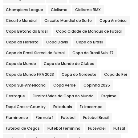
Champions League
Ciclismo
Ciclismo BMX
Circuito Mundial
Circuito Mundial de Surfe
Copa América
Copa Betano do Brasil
Copa Cidade de Manaus de Futsal
Copa da Floresta
Copa Davis
Copa do Brasil
Copa do Brasil Sicredi de futsal
Copa do Brasil Sub-17
Copa do Mundo
Copa do Mundo de Clubes
Copa do Mundo FIFA 2023
Copa do Nordeste
Copa do Rei
Copa Sul-Americana
Copa Verde
Copinha 2025
Destaque
Elimitatórias da Copa do Mundo
Esgrima
Esqui Cross-Country
Estaduais
Extracampo
Fluminense
Fórmula 1
Futebol
Futebol Brasil
Futebol de Cegos
Futebol Feminino
Futevôlei
Futsal