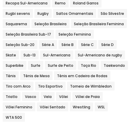
Recopa Sul-Americana
Remo
Roland Garros
Rugbi sevens
Rugby
Saltos Ornamentais
São Silvestre
Saquarema
Seleção Brasileira
Seleção Brasileira Feminina
Seleção Brasileira Sub-17
Seleção Feminina
Seleção Sub-20
Série A
Série B
Série C
Série D
Skate
Sub-13
Sul-Americana
Sul-Americano de rugby
Superbike
Surfe
Surfe de Peito
Taça Rio
Taekwondo
Tênis
Tênis de Mesa
Tênis em Cadeira de Rodas
Tiro com Arco
Tiro Esportivo
Torneio de Wimbledon
Triatlo
Vasco
Vela
Vôlei
Vôlei de Praia
Vôlei Feminino
Vôlei Sentado
Wrestling
WSL
WTA 500