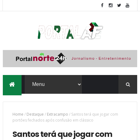
Home
/
Destaque
/
Extracampo
/
Santos terá que jogar com
portões fechados após confusão em clássico
Santos terá que jogar com