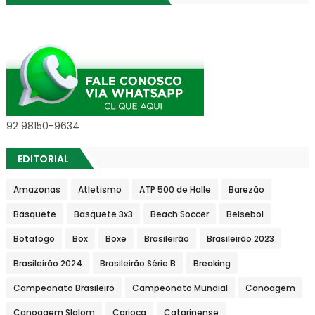
92 98150-9634
EDITORIAL
Amazonas
Atletismo
ATP 500 de Halle
Barezão
Basquete
Basquete 3x3
Beach Soccer
Beisebol
Botafogo
Box
Boxe
Brasileirão
Brasileirão 2023
Brasileirão 2024
Brasileirão Série B
Breaking
Campeonato Brasileiro
Campeonato Mundial
Canoagem
Canoagem Slalom
Carioca
Catarinense