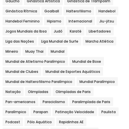
Gaúcho
Ginástica Artística
Ginástica de Trampolim
Ginástica Rítmica
Goalball
Halterofilismo
Handebol
Handebol Feminino
Hipismo
Internacional
Jiu-jitsu
Jogos Mundiais da Ibsa
Judô
Karatê
Libertadores
Liga das Nações
Liga Mundial de Surfe
Marcha Atlética
Mineiro
Muay Thai
Mundial
Mundial de Atletismo Paralímpico
Mundial de Boxe
Mundial de Clubes
Mundial de Esportes Aquáticos
Mundial de Halterofilismo Paralímpico
Mundial Paralímpico
Natação
Olimpíadas
Olimpíadas de Paris
Pan-americanos
Paraciclismo
Paralimpíada de Paris
Paralímpico
Parapan
Patinação Velocidade
Paulista
Podcast
Pólo Aquático
Rapidinhas AE