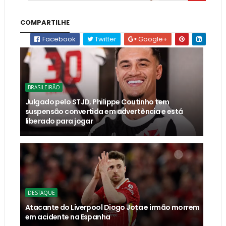
COMPARTILHE
Facebook
Twitter
Google+
BRASILEIRÃO
Julgado pelo STJD, Philippe Coutinho tem
suspensão convertida em advertência e está
liberado para jogar
DESTAQUE
Atacante do Liverpool Diogo Jota e irmão morrem
em acidente na Espanha