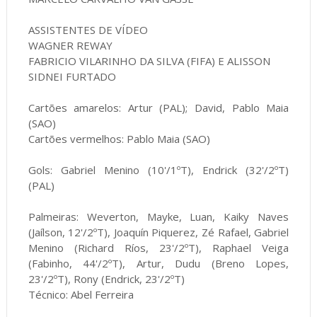
ASSISTENTES DE VÍDEO
WAGNER REWAY
FABRICIO VILARINHO DA SILVA (FIFA) E ALISSON
SIDNEI FURTADO
Cartões amarelos: Artur (PAL); David, Pablo Maia
(SAO)
Cartões vermelhos: Pablo Maia (SAO)
Gols: Gabriel Menino (10'/1ºT), Endrick (32'/2ºT)
(PAL)
Palmeiras: Weverton, Mayke, Luan, Kaiky Naves
(Jaílson, 12'/2ºT), Joaquín Piquerez, Zé Rafael, Gabriel
Menino (Richard Ríos, 23'/2ºT), Raphael Veiga
(Fabinho, 44'/2ºT), Artur, Dudu (Breno Lopes,
23'/2ºT), Rony (Endrick, 23'/2ºT)
Técnico: Abel Ferreira