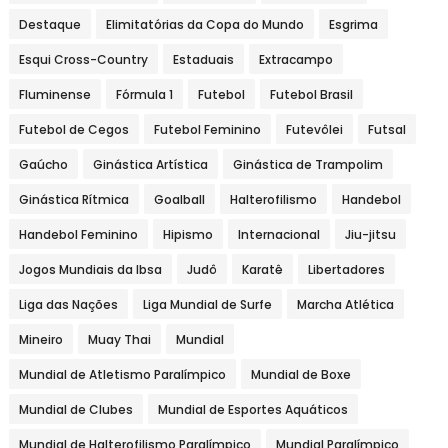
Destaque
Elimitatórias da Copa do Mundo
Esgrima
Esqui Cross-Country
Estaduais
Extracampo
Fluminense
Fórmula 1
Futebol
Futebol Brasil
Futebol de Cegos
Futebol Feminino
Futevôlei
Futsal
Gaúcho
Ginástica Artística
Ginástica de Trampolim
Ginástica Rítmica
Goalball
Halterofilismo
Handebol
Handebol Feminino
Hipismo
Internacional
Jiu-jitsu
Jogos Mundiais da Ibsa
Judô
Karatê
Libertadores
Liga das Nações
Liga Mundial de Surfe
Marcha Atlética
Mineiro
Muay Thai
Mundial
Mundial de Atletismo Paralímpico
Mundial de Boxe
Mundial de Clubes
Mundial de Esportes Aquáticos
Mundial de Halterofilismo Paralímpico
Mundial Paralímpico