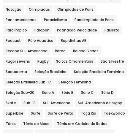
Natação
Olimpíadas
Olimpíadas de Paris
Pan-americanos
Paraciclismo
Paralimpíada de Paris
Paralímpico
Parapan
Patinação Velocidade
Paulista
Podcast
Pólo Aquático
Rapidinhas AE
Recopa Sul-Americana
Remo
Roland Garros
Rugbi sevens
Rugby
Saltos Ornamentais
São Silvestre
Saquarema
Seleção Brasileira
Seleção Brasileira Feminina
Seleção Brasileira Sub-17
Seleção Feminina
Seleção Sub-20
Série A
Série B
Série C
Série D
Skate
Sub-13
Sul-Americana
Sul-Americano de rugby
Superbike
Surfe
Surfe de Peito
Taça Rio
Taekwondo
Tênis
Tênis de Mesa
Tênis em Cadeira de Rodas