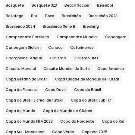
Basquete
Basquete 3x3
Beach Soccer
Beisebol
Botafogo
Box
Boxe
Brasileirão
Brasileirão 2023
Brasileirão 2024
Brasileirão Série B
Breaking
Campeonato Brasileiro
Campeonato Mundial
Canoagem
Canoagem Slalom
Carioca
Catarinense
Champions League
Ciclismo
Ciclismo BMX
Circuito Mundial
Circuito Mundial de Surfe
Copa América
Copa Betano do Brasil
Copa Cidade de Manaus de Futsal
Copa da Floresta
Copa Davis
Copa do Brasil
Copa do Brasil Sicredi de futsal
Copa do Brasil Sub-17
Copa do Mundo
Copa do Mundo de Clubes
Copa do Mundo FIFA 2023
Copa do Nordeste
Copa do Rei
Copa Sul-Americana
Copa Verde
Copinha 2025