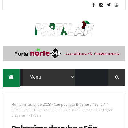
Home
/
Brasileirão 2023
/
Campeonato Brasileiro
/
Série A
/
Palmeiras derruba o São Paulo no Morumbi e não deixa Fogão
disparar na tabela