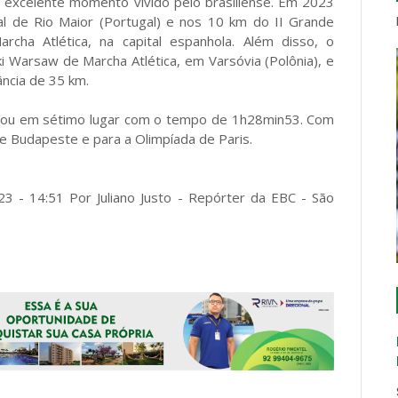
o excelente momento vivido pelo brasiliense. Em 2023
nal de Rio Maior (Portugal) e nos 10 km do II Grande
rcha Atlética, na capital espanhola. Além disso, o
 Warsaw de Marcha Atlética, em Varsóvia (Polônia), e
ância de 35 km.
minou em sétimo lugar com o tempo de 1h28min53. Com
de Budapeste e para a Olimpíada de Paris.
23 - 14:51 Por Juliano Justo - Repórter da EBC - São