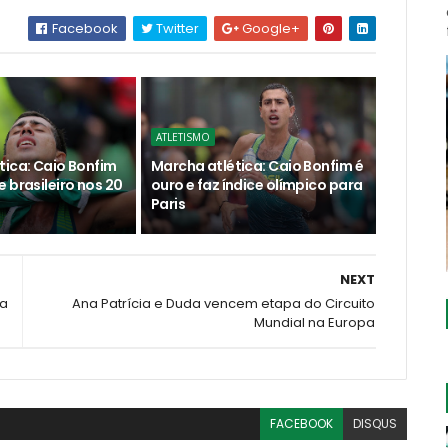
Facebook
Twitter
Google+
ATLETISMO
tica: Caio Bonfim
Marcha atlética: Caio Bonfim é
 brasileiro nos 20
ouro e faz índice olímpico para
Paris
NEXT
da
Ana Patrícia e Duda vencem etapa do Circuito
Mundial na Europa
FACEBOOK
DISQUS