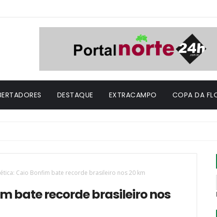
IBERTADORES
DESTAQUE
EXTRACAMPO
COPA DA FL
ética: Caio Bonfim bate recorde brasileiro nos 20 km
m bate recorde brasileiro nos