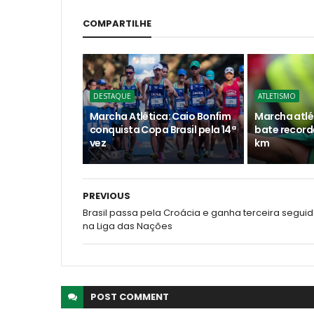
COMPARTILHE
DESTAQUE
ATLETISMO
Marcha Atlética: Caio Bonfim
Marcha atlé
conquista Copa Brasil pela 14ª
bate recorde
vez
km
PREVIOUS
Brasil passa pela Croácia e ganha terceira segui
na Liga das Nações
POST
COMMENT