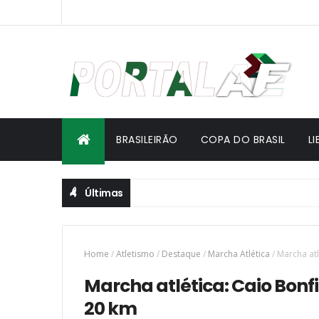
BRASILEIRÃO
COPA DO BRASIL
L
Últimas
Home
/
Atletismo
/
Destaque
/
Marcha Atlética
/
Marcha atl
Marcha atlética: Caio Bonfi
20 km