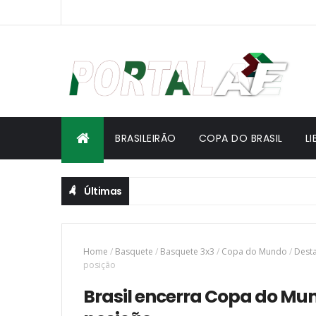
BRASILEIRÃO
COPA DO BRASIL
L
Últimas
Home
/
Basquete
/
Basquete 3x3
/
Copa do Mundo
/
Dest
posição
Brasil encerra Copa do Mu