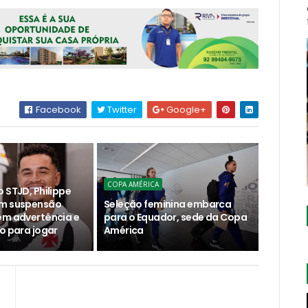
Facebook
Twitter
Google+
COPA AMÉRICA
 STJD, Philippe
em suspensão
Seleção feminina embarca
em advertência e
para o Equador, sede da Copa
o para jogar
América