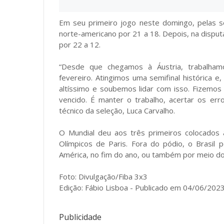
Em seu primeiro jogo neste domingo, pelas se
norte-americano por 21 a 18. Depois, na disputa 
por 22 a 12.
“Desde que chegamos à Áustria, trabalha
fevereiro. Atingimos uma semifinal histórica 
altíssimo e soubemos lidar com isso. Fizemo
vencido. É manter o trabalho, acertar os err
técnico da seleção, Luca Carvalho.
O Mundial deu aos três primeiros colocados a
Olímpicos de Paris. Fora do pódio, o Brasil
América, no fim do ano, ou também por meio do 
Foto: Divulgação/Fiba 3x3
Edição: Fábio Lisboa - Publicado em 04/06/2023 
Publicidade