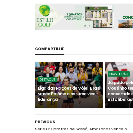
COMPARTILHE
BRASILEIRÃO
DESTAQUE
Julgado pelo
Liga das Nações de Vôlei: Brasil
Coutinho t
vence Polônia e assume vice-
convertida 
liderança
está liberad
PREVIOUS
Série C: Com três de Sassá, Amazonas vence o