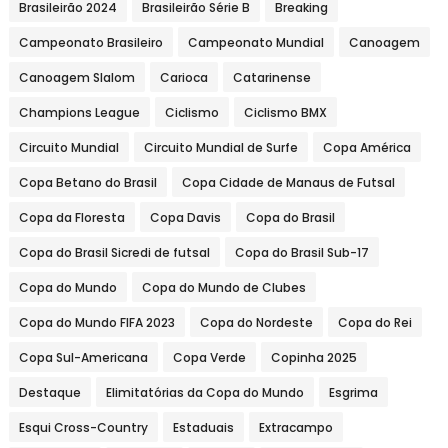
Brasileirão 2024
Brasileirão Série B
Breaking
Campeonato Brasileiro
Campeonato Mundial
Canoagem
Canoagem Slalom
Carioca
Catarinense
Champions League
Ciclismo
Ciclismo BMX
Circuito Mundial
Circuito Mundial de Surfe
Copa América
Copa Betano do Brasil
Copa Cidade de Manaus de Futsal
Copa da Floresta
Copa Davis
Copa do Brasil
Copa do Brasil Sicredi de futsal
Copa do Brasil Sub-17
Copa do Mundo
Copa do Mundo de Clubes
Copa do Mundo FIFA 2023
Copa do Nordeste
Copa do Rei
Copa Sul-Americana
Copa Verde
Copinha 2025
Destaque
Elimitatórias da Copa do Mundo
Esgrima
Esqui Cross-Country
Estaduais
Extracampo