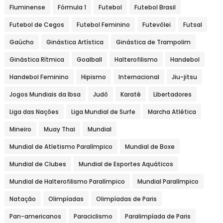
Fluminense
Fórmula 1
Futebol
Futebol Brasil
Futebol de Cegos
Futebol Feminino
Futevôlei
Futsal
Gaúcho
Ginástica Artística
Ginástica de Trampolim
Ginástica Rítmica
Goalball
Halterofilismo
Handebol
Handebol Feminino
Hipismo
Internacional
Jiu-jitsu
Jogos Mundiais da Ibsa
Judô
Karatê
Libertadores
Liga das Nações
Liga Mundial de Surfe
Marcha Atlética
Mineiro
Muay Thai
Mundial
Mundial de Atletismo Paralímpico
Mundial de Boxe
Mundial de Clubes
Mundial de Esportes Aquáticos
Mundial de Halterofilismo Paralímpico
Mundial Paralímpico
Natação
Olimpíadas
Olimpíadas de Paris
Pan-americanos
Paraciclismo
Paralimpíada de Paris