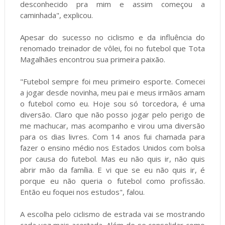
desconhecido pra mim e assim começou a
caminhada", explicou.
Apesar do sucesso no ciclismo e da influência do
renomado treinador de vôlei, foi no futebol que Tota
Magalhães encontrou sua primeira paixão.
"Futebol sempre foi meu primeiro esporte. Comecei
a jogar desde novinha, meu pai e meus irmãos amam
o futebol como eu. Hoje sou só torcedora, é uma
diversão. Claro que não posso jogar pelo perigo de
me machucar, mas acompanho e virou uma diversão
para os dias livres. Com 14 anos fui chamada para
fazer o ensino médio nos Estados Unidos com bolsa
por causa do futebol. Mas eu não quis ir, não quis
abrir mão da família. E vi que se eu não quis ir, é
porque eu não queria o futebol como profissão.
Então eu foquei nos estudos", falou.
A escolha pelo ciclismo de estrada vai se mostrando
cada vez mais acertada. Além de se consolidar como