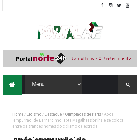
Home
/
Ciclismo
/
Destaque
/
Olimpíadas de Paris
/
Após
'empurrão' de Bernardinho, Tota Magalhães brilha e se coloca
entre os grandes nomes do ciclismo de estrada