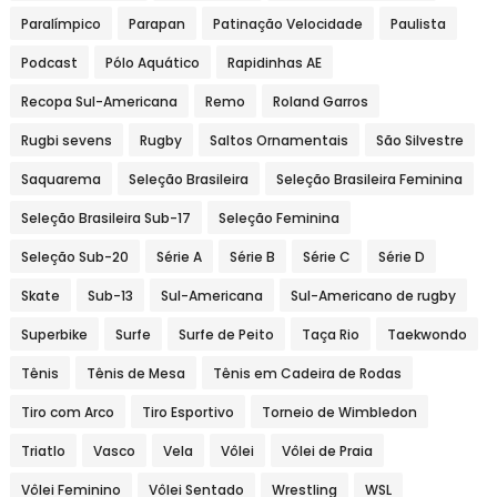
Paralímpico
Parapan
Patinação Velocidade
Paulista
Podcast
Pólo Aquático
Rapidinhas AE
Recopa Sul-Americana
Remo
Roland Garros
Rugbi sevens
Rugby
Saltos Ornamentais
São Silvestre
Saquarema
Seleção Brasileira
Seleção Brasileira Feminina
Seleção Brasileira Sub-17
Seleção Feminina
Seleção Sub-20
Série A
Série B
Série C
Série D
Skate
Sub-13
Sul-Americana
Sul-Americano de rugby
Superbike
Surfe
Surfe de Peito
Taça Rio
Taekwondo
Tênis
Tênis de Mesa
Tênis em Cadeira de Rodas
Tiro com Arco
Tiro Esportivo
Torneio de Wimbledon
Triatlo
Vasco
Vela
Vôlei
Vôlei de Praia
Vôlei Feminino
Vôlei Sentado
Wrestling
WSL