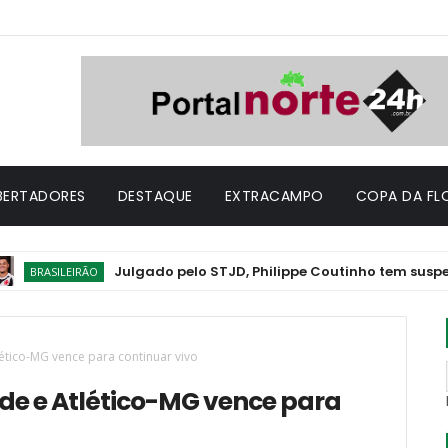
IBERTADORES
DESTAQUE
EXTRACAMPO
COPA DA FL
Julgado pelo STJD, Philippe Coutinho tem suspensão conve
IRÃO
lético-MG vence para continuar vivo
ide e Atlético-MG vence para