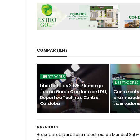
COMPARTILHE
LIBERTADORES
LIBERTADORES
Libertadores 2025: Flamengo
fica no Grupo C ao lado de LDU,
Conmebol so
Deportivo Táchira e Central
próxima edi
Córdoba
Libertadore
PREVIOUS
Brasil perde para Itália na estreia do Mundial Sub-