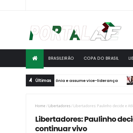
BRASILEIRÃO
COPA DO BRASIL
L
Últimas
 Brasil vence Polônia e assume vice-liderança
BRASILE
Home
/
Libertadores
/
Libertadores: Paulinho decide e At
Libertadores: Paulinho dec
continuar vivo