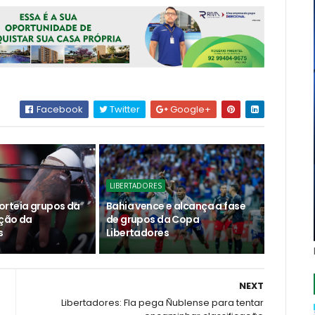
Facebook
Twitter
Google+
LIBERTADORES
rteia grupos da
Bahia vence e alcança a fase
ção da
de grupos da Copa
s
Libertadores
NEXT
Libertadores: Fla pega Ñublense para tentar