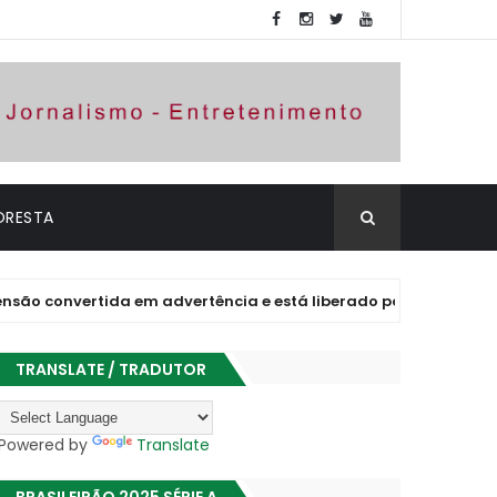
ORESTA
rtida em advertência e está liberado para jogar
BRA
TRANSLATE / TRADUTOR
Powered by
Translate