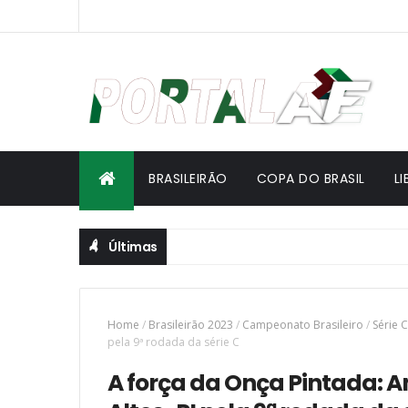
BRASILEIRÃO
COPA DO BRASIL
L
Últimas
Home
/
Brasileirão 2023
/
Campeonato Brasileiro
/
Série C
pela 9ª rodada da série C
A força da Onça Pintada: 