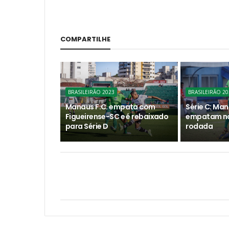
COMPARTILHE
BRASILEIRÃO 2023
BRASILEIRÃO 20
Manaus F.C. empata com
Série C: Ma
Figueirense-SC e é rebaixado
empatam na 
para Série D
rodada