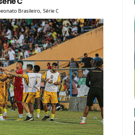
série C
eonato Brasileiro
,
Série C