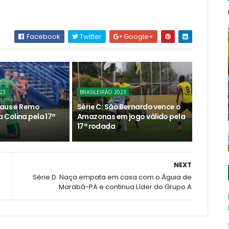
Facebook
Twitter
Google+
23
BRASILEIRÃO 2023
naus e Remo
Série C: São Bernardo vence o
Colina pela 17ª
Amazonas em jogo válido pela
17ª rodada
NEXT
Série D: Naça empata em casa com o Águia de
Marabá-PA e continua Líder do Grupo A