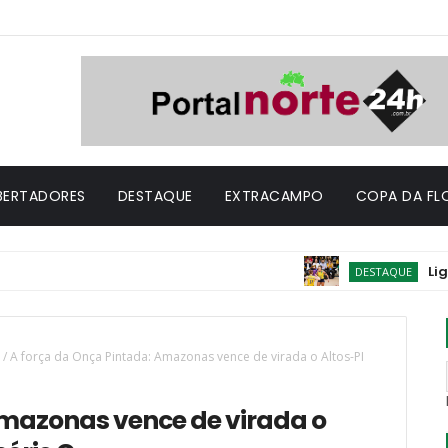
IBERTADORES
DESTAQUE
EXTRACAMPO
COPA DA FL
Liga das Naç
DESTAQUE
/
A força da Onça Pintada: Amazonas vence de virada o Altos-PI
Amazonas vence de virada o