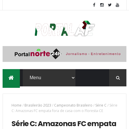
Home
/
Brasileirão 2023
/
Campeonato Brasileiro
/
Série C
/
Série
C: Amazonas FC empata fora de casa com o Floresta-CE
Série C: Amazonas FC empata