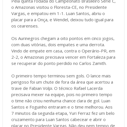
Pela quinta rodada do Campeonato Brasileiro Série C,
o Amazonas visitou o Floresta-CE, no Presidente
Vargas, e empatou em 1-1. Luan Santos, abriu o
placar para a Onça, e Wendel, deixou tudo igual para
os cearenses.
Os Aurinegros chegam a oito pontos em cinco jogos,
com duas vitórias, dois empates e uma derrota.
Vindo de empate em casa, contra o Operário-PR, em
2-2, o Amazonas precisava vencer em Fortaleza para
se recuperar do ponto perdido no Carlos Zamith.
O primeiro tempo terminou sem gols. O lance mais
perigoso foi um chute de fora da área que acertou a
trave de Fabian Volpi. O técnico Rafael Lacerda
precisava mexer na equipe, pois no primeiro tempo
o time não criou nenhuma chance clara de gol. Luan
Santos e Foguinho entraram e o time melhorou. Aos
7 minutos da segunda etapa, Yuri Ferraz fez um belo
cruzamento para Luan Santos cabecear e abrir o
placar no Presidente Vargas. Não deu nem tempo de