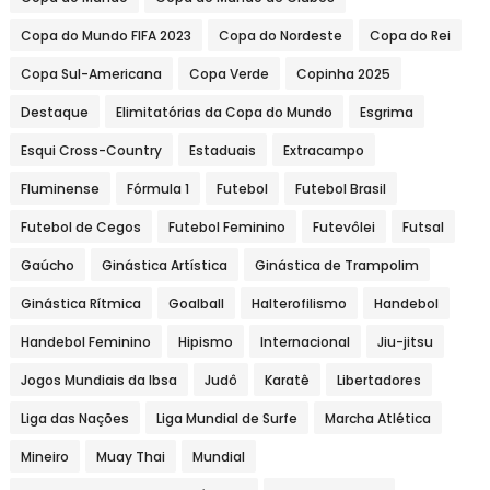
Copa do Mundo FIFA 2023
Copa do Nordeste
Copa do Rei
Copa Sul-Americana
Copa Verde
Copinha 2025
Destaque
Elimitatórias da Copa do Mundo
Esgrima
Esqui Cross-Country
Estaduais
Extracampo
Fluminense
Fórmula 1
Futebol
Futebol Brasil
Futebol de Cegos
Futebol Feminino
Futevôlei
Futsal
Gaúcho
Ginástica Artística
Ginástica de Trampolim
Ginástica Rítmica
Goalball
Halterofilismo
Handebol
Handebol Feminino
Hipismo
Internacional
Jiu-jitsu
Jogos Mundiais da Ibsa
Judô
Karatê
Libertadores
Liga das Nações
Liga Mundial de Surfe
Marcha Atlética
Mineiro
Muay Thai
Mundial