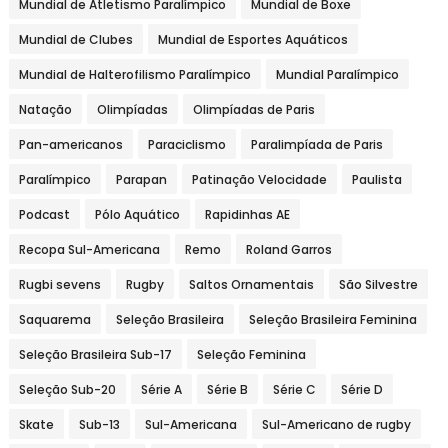
Mundial de Atletismo Paralímpico
Mundial de Boxe
Mundial de Clubes
Mundial de Esportes Aquáticos
Mundial de Halterofilismo Paralímpico
Mundial Paralímpico
Natação
Olimpíadas
Olimpíadas de Paris
Pan-americanos
Paraciclismo
Paralimpíada de Paris
Paralímpico
Parapan
Patinação Velocidade
Paulista
Podcast
Pólo Aquático
Rapidinhas AE
Recopa Sul-Americana
Remo
Roland Garros
Rugbi sevens
Rugby
Saltos Ornamentais
São Silvestre
Saquarema
Seleção Brasileira
Seleção Brasileira Feminina
Seleção Brasileira Sub-17
Seleção Feminina
Seleção Sub-20
Série A
Série B
Série C
Série D
Skate
Sub-13
Sul-Americana
Sul-Americano de rugby