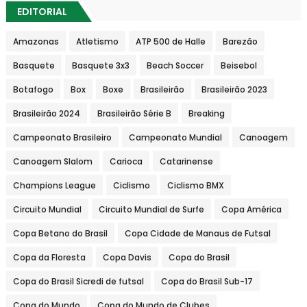
EDITORIAL
Amazonas
Atletismo
ATP 500 de Halle
Barezão
Basquete
Basquete 3x3
Beach Soccer
Beisebol
Botafogo
Box
Boxe
Brasileirão
Brasileirão 2023
Brasileirão 2024
Brasileirão Série B
Breaking
Campeonato Brasileiro
Campeonato Mundial
Canoagem
Canoagem Slalom
Carioca
Catarinense
Champions League
Ciclismo
Ciclismo BMX
Circuito Mundial
Circuito Mundial de Surfe
Copa América
Copa Betano do Brasil
Copa Cidade de Manaus de Futsal
Copa da Floresta
Copa Davis
Copa do Brasil
Copa do Brasil Sicredi de futsal
Copa do Brasil Sub-17
Copa do Mundo
Copa do Mundo de Clubes