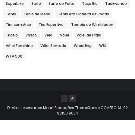
Superbike
Surfe
Surfe de Peito
Taça Rio
Taekwondo
Tênis
Tênis de Mesa
Tênis em Cadeira de Rodas
Tiro com Arco
Tiro Esportivo
Torneio de Wimbledon
Triatlo
Vasco
Vela
Vôlei
Vôlei de Praia
Vôlei Feminino
Vôlei Sentado
Wrestling
WSL
WTA 500
Direitos reservados Monã Produções
ThemeXpose
COMERCIAL: 92
98150 9634