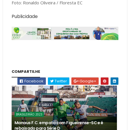
Foto: Ronaldo Oliveira / Floresta EC
Publicidade
COMPARTILHE
Facebook
Twitter
Google+
BRASILEIRÃO 2023
Manaus F.C. empata com Figueirense-SC e é
rebaixado para Série D