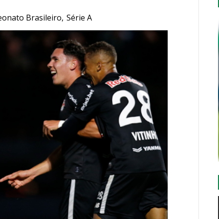
onato Brasileiro
,
Série A