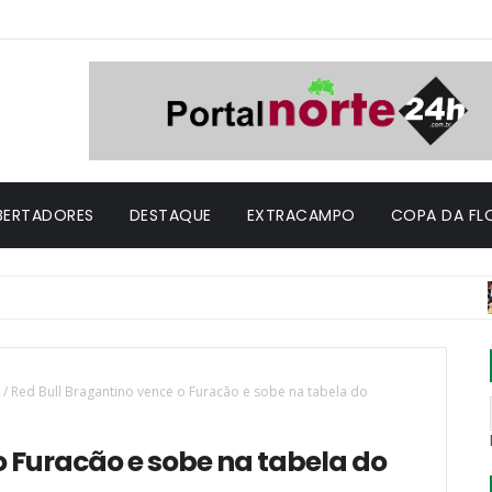
IBERTADORES
DESTAQUE
EXTRACAMPO
COPA DA FL
DE
/
Red Bull Bragantino vence o Furacão e sobe na tabela do
o Furacão e sobe na tabela do