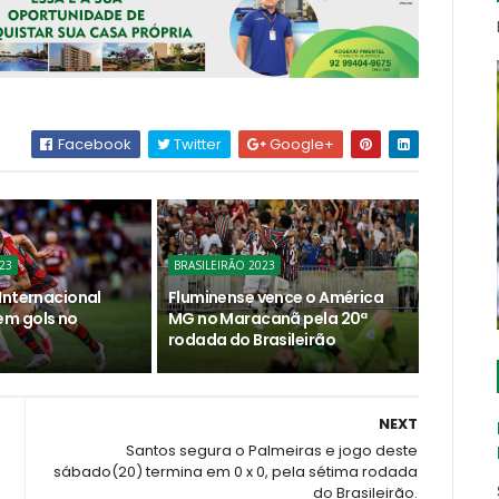
Facebook
Twitter
Google+
23
BRASILEIRÃO 2023
Internacional
Fluminense vence o América
m gols no
MG no Maracanã pela 20ª
rodada do Brasileirão
NEXT
Santos segura o Palmeiras e jogo deste
sábado(20) termina em 0 x 0, pela sétima rodada
do Brasileirão.