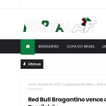
BRASILEIRÃO
COPA DO BRASIL
L
Últimas
Home
/
Brasileirão 2023
/
Campeonato Brasileiro
/
Série A
Brasileirão
Red Bull Bragantino vence 