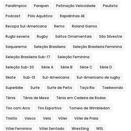
Paralímpico
Parapan
Patinação Velocidade
Paulista
Podcast
Pólo Aquático
Rapidinhas AE
Recopa Sul-Americana
Remo
Roland Garros
Rugbi sevens
Rugby
Saltos Ornamentais
São Silvestre
Saquarema
Seleção Brasileira
Seleção Brasileira Feminina
Seleção Brasileira Sub-17
Seleção Feminina
Seleção Sub-20
Série A
Série B
Série C
Série D
Skate
Sub-13
Sul-Americana
Sul-Americano de rugby
Superbike
Surfe
Surfe de Peito
Taça Rio
Taekwondo
Tênis
Tênis de Mesa
Tênis em Cadeira de Rodas
Tiro com Arco
Tiro Esportivo
Torneio de Wimbledon
Triatlo
Vasco
Vela
Vôlei
Vôlei de Praia
Vôlei Feminino
Vôlei Sentado
Wrestling
WSL