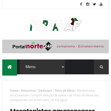
Home
/
Amazonas
/
Destaque
/
Tênis de Mesa
/
Mesatenistas
amazonenses compõe Seleção Brasileira de Tênis de Mesa em
campeonato Sul-Americano, no Paraguai