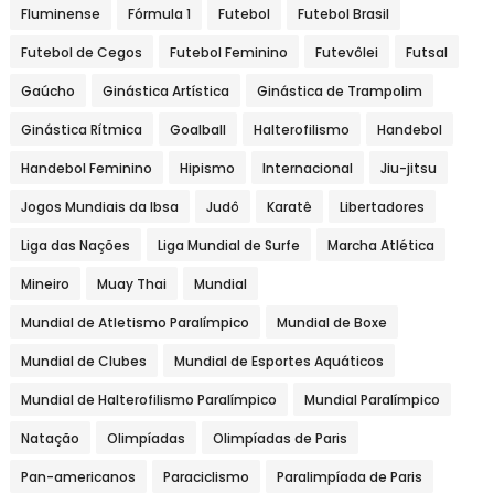
Fluminense
Fórmula 1
Futebol
Futebol Brasil
Futebol de Cegos
Futebol Feminino
Futevôlei
Futsal
Gaúcho
Ginástica Artística
Ginástica de Trampolim
Ginástica Rítmica
Goalball
Halterofilismo
Handebol
Handebol Feminino
Hipismo
Internacional
Jiu-jitsu
Jogos Mundiais da Ibsa
Judô
Karatê
Libertadores
Liga das Nações
Liga Mundial de Surfe
Marcha Atlética
Mineiro
Muay Thai
Mundial
Mundial de Atletismo Paralímpico
Mundial de Boxe
Mundial de Clubes
Mundial de Esportes Aquáticos
Mundial de Halterofilismo Paralímpico
Mundial Paralímpico
Natação
Olimpíadas
Olimpíadas de Paris
Pan-americanos
Paraciclismo
Paralimpíada de Paris