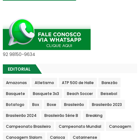
92 98150-9634
EDITORIAL
Amazonas
Atletismo
ATP 500 de Halle
Barezão
Basquete
Basquete 3x3
Beach Soccer
Beisebol
Botafogo
Box
Boxe
Brasileirão
Brasileirão 2023
Brasileirão 2024
Brasileirão Série B
Breaking
Campeonato Brasileiro
Campeonato Mundial
Canoagem
Canoagem Slalom
Carioca
Catarinense