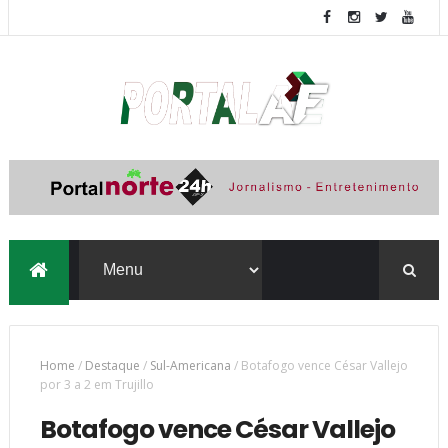
Home
/
Destaque
/
Sul-Americana
/
Botafogo vence César Vallejo
por 3 a 2 em Trujillo
Botafogo vence César Vallejo