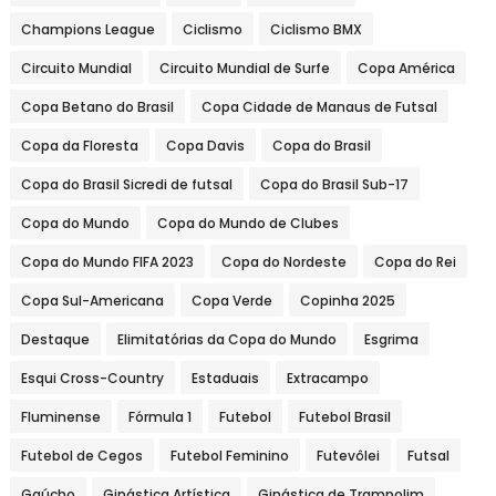
Champions League
Ciclismo
Ciclismo BMX
Circuito Mundial
Circuito Mundial de Surfe
Copa América
Copa Betano do Brasil
Copa Cidade de Manaus de Futsal
Copa da Floresta
Copa Davis
Copa do Brasil
Copa do Brasil Sicredi de futsal
Copa do Brasil Sub-17
Copa do Mundo
Copa do Mundo de Clubes
Copa do Mundo FIFA 2023
Copa do Nordeste
Copa do Rei
Copa Sul-Americana
Copa Verde
Copinha 2025
Destaque
Elimitatórias da Copa do Mundo
Esgrima
Esqui Cross-Country
Estaduais
Extracampo
Fluminense
Fórmula 1
Futebol
Futebol Brasil
Futebol de Cegos
Futebol Feminino
Futevôlei
Futsal
Gaúcho
Ginástica Artística
Ginástica de Trampolim