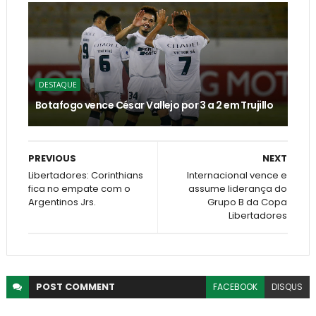
DESTAQUE
Botafogo vence César Vallejo por 3 a 2 em Trujillo
PREVIOUS
NEXT
Libertadores: Corinthians
Internacional vence e
fica no empate com o
assume liderança do
Argentinos Jrs.
Grupo B da Copa
Libertadores
POST
COMMENT
FACEBOOK
DISQUS