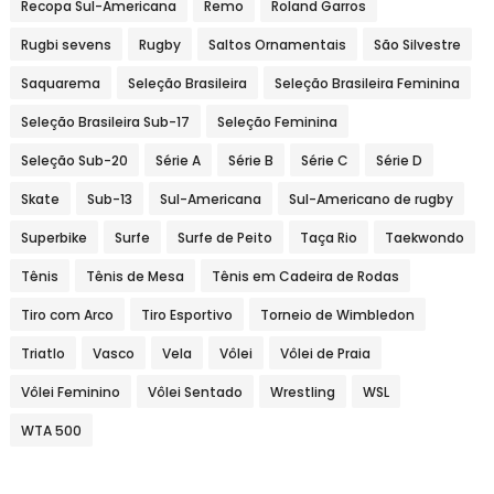
Recopa Sul-Americana
Remo
Roland Garros
Rugbi sevens
Rugby
Saltos Ornamentais
São Silvestre
Saquarema
Seleção Brasileira
Seleção Brasileira Feminina
Seleção Brasileira Sub-17
Seleção Feminina
Seleção Sub-20
Série A
Série B
Série C
Série D
Skate
Sub-13
Sul-Americana
Sul-Americano de rugby
Superbike
Surfe
Surfe de Peito
Taça Rio
Taekwondo
Tênis
Tênis de Mesa
Tênis em Cadeira de Rodas
Tiro com Arco
Tiro Esportivo
Torneio de Wimbledon
Triatlo
Vasco
Vela
Vôlei
Vôlei de Praia
Vôlei Feminino
Vôlei Sentado
Wrestling
WSL
WTA 500