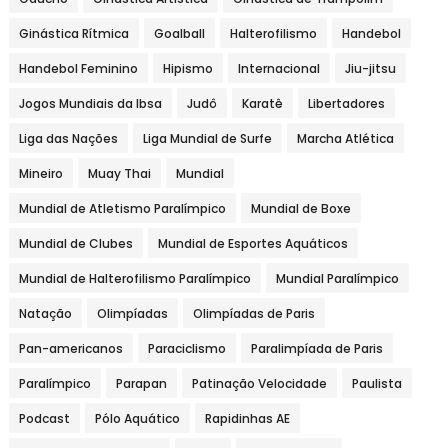
Ginástica Rítmica
Goalball
Halterofilismo
Handebol
Handebol Feminino
Hipismo
Internacional
Jiu-jitsu
Jogos Mundiais da Ibsa
Judô
Karatê
Libertadores
Liga das Nações
Liga Mundial de Surfe
Marcha Atlética
Mineiro
Muay Thai
Mundial
Mundial de Atletismo Paralímpico
Mundial de Boxe
Mundial de Clubes
Mundial de Esportes Aquáticos
Mundial de Halterofilismo Paralímpico
Mundial Paralímpico
Natação
Olimpíadas
Olimpíadas de Paris
Pan-americanos
Paraciclismo
Paralimpíada de Paris
Paralímpico
Parapan
Patinação Velocidade
Paulista
Podcast
Pólo Aquático
Rapidinhas AE