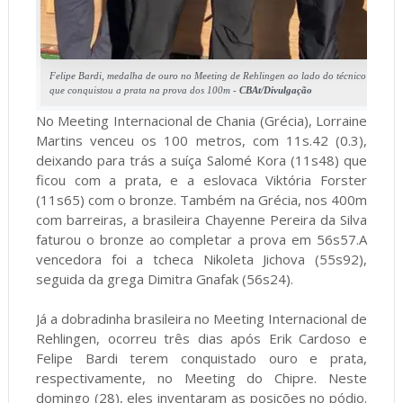
Felipe Bardi, medalha de ouro no Meeting de Rehlingen ao lado do técnico Darci Fer
que conquistou a prata na prova dos 100m -
CBAt/Divulgação
No Meeting Internacional de Chania (Grécia), Lorraine
Martins venceu os 100 metros, com 11s.42 (0.3),
deixando para trás a suíça Salomé Kora (11s48) que
ficou com a prata, e a eslovaca Viktória Forster
(11s65) com o bronze. Também na Grécia, nos 400m
com barreiras, a brasileira Chayenne Pereira da Silva
faturou o bronze ao completar a prova em 56s57.A
vencedora foi a tcheca Nikoleta Jichova (55s92),
seguida da grega Dimitra Gnafak (56s24).
Já a dobradinha brasileira no Meeting Internacional de
Rehlingen, ocorreu três dias após Erik Cardoso e
Felipe Bardi terem conquistado ouro e prata,
respectivamente, no Meeting do Chipre. Neste
domingo (28), eles inventaram as posições no pódio.