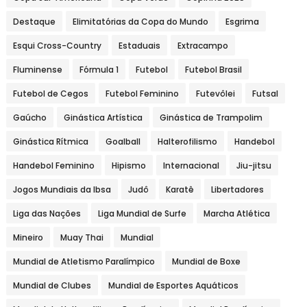
Destaque
Elimitatórias da Copa do Mundo
Esgrima
Esqui Cross-Country
Estaduais
Extracampo
Fluminense
Fórmula 1
Futebol
Futebol Brasil
Futebol de Cegos
Futebol Feminino
Futevôlei
Futsal
Gaúcho
Ginástica Artística
Ginástica de Trampolim
Ginástica Rítmica
Goalball
Halterofilismo
Handebol
Handebol Feminino
Hipismo
Internacional
Jiu-jitsu
Jogos Mundiais da Ibsa
Judô
Karatê
Libertadores
Liga das Nações
Liga Mundial de Surfe
Marcha Atlética
Mineiro
Muay Thai
Mundial
Mundial de Atletismo Paralímpico
Mundial de Boxe
Mundial de Clubes
Mundial de Esportes Aquáticos