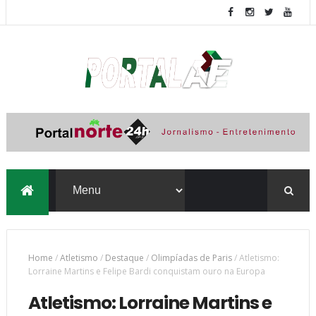
Home
/
Atletismo
/
Destaque
/
Olimpíadas de Paris
/
Atletismo:
Lorraine Martins e Felipe Bardi conquistam ouro na Europa
Atletismo: Lorraine Martins e