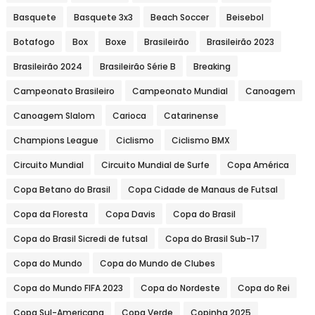
Basquete
Basquete 3x3
Beach Soccer
Beisebol
Botafogo
Box
Boxe
Brasileirão
Brasileirão 2023
Brasileirão 2024
Brasileirão Série B
Breaking
Campeonato Brasileiro
Campeonato Mundial
Canoagem
Canoagem Slalom
Carioca
Catarinense
Champions League
Ciclismo
Ciclismo BMX
Circuito Mundial
Circuito Mundial de Surfe
Copa América
Copa Betano do Brasil
Copa Cidade de Manaus de Futsal
Copa da Floresta
Copa Davis
Copa do Brasil
Copa do Brasil Sicredi de futsal
Copa do Brasil Sub-17
Copa do Mundo
Copa do Mundo de Clubes
Copa do Mundo FIFA 2023
Copa do Nordeste
Copa do Rei
Copa Sul-Americana
Copa Verde
Copinha 2025