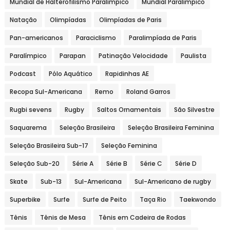
Mundial de Halterofilismo Paralímpico
Mundial Paralímpico
Natação
Olimpíadas
Olimpíadas de Paris
Pan-americanos
Paraciclismo
Paralimpíada de Paris
Paralímpico
Parapan
Patinação Velocidade
Paulista
Podcast
Pólo Aquático
Rapidinhas AE
Recopa Sul-Americana
Remo
Roland Garros
Rugbi sevens
Rugby
Saltos Ornamentais
São Silvestre
Saquarema
Seleção Brasileira
Seleção Brasileira Feminina
Seleção Brasileira Sub-17
Seleção Feminina
Seleção Sub-20
Série A
Série B
Série C
Série D
Skate
Sub-13
Sul-Americana
Sul-Americano de rugby
Superbike
Surfe
Surfe de Peito
Taça Rio
Taekwondo
Tênis
Tênis de Mesa
Tênis em Cadeira de Rodas