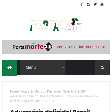
Home
/
Copa do Mundo
/
Destaque
/
Seleção Sub-20
/
Adversário definido! Brasil enfrenta a Tunísia pelas oitavas de
final da Copa do Mundo Sub-20