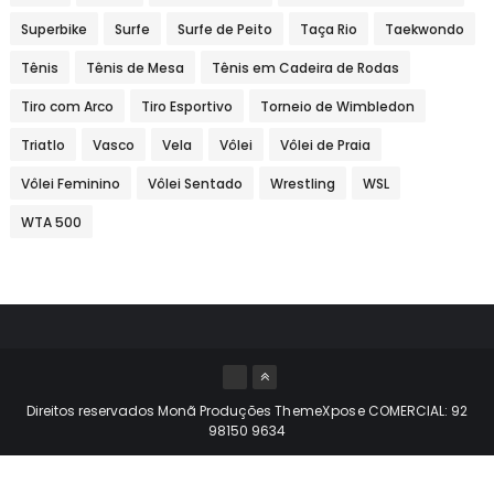
Superbike
Surfe
Surfe de Peito
Taça Rio
Taekwondo
Tênis
Tênis de Mesa
Tênis em Cadeira de Rodas
Tiro com Arco
Tiro Esportivo
Torneio de Wimbledon
Triatlo
Vasco
Vela
Vôlei
Vôlei de Praia
Vôlei Feminino
Vôlei Sentado
Wrestling
WSL
WTA 500
Direitos reservados Monã Produções
ThemeXpose
COMERCIAL: 92
98150 9634