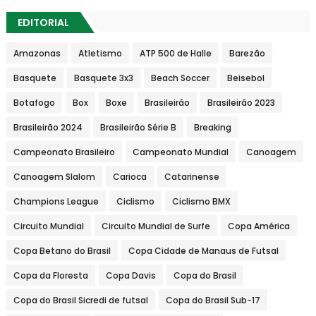
EDITORIAL
Amazonas
Atletismo
ATP 500 de Halle
Barezão
Basquete
Basquete 3x3
Beach Soccer
Beisebol
Botafogo
Box
Boxe
Brasileirão
Brasileirão 2023
Brasileirão 2024
Brasileirão Série B
Breaking
Campeonato Brasileiro
Campeonato Mundial
Canoagem
Canoagem Slalom
Carioca
Catarinense
Champions League
Ciclismo
Ciclismo BMX
Circuito Mundial
Circuito Mundial de Surfe
Copa América
Copa Betano do Brasil
Copa Cidade de Manaus de Futsal
Copa da Floresta
Copa Davis
Copa do Brasil
Copa do Brasil Sicredi de futsal
Copa do Brasil Sub-17