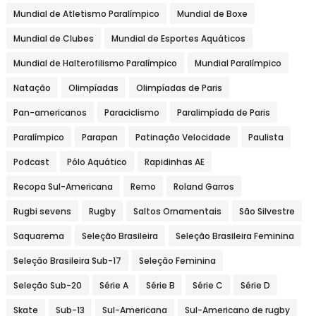
Mundial de Atletismo Paralímpico
Mundial de Boxe
Mundial de Clubes
Mundial de Esportes Aquáticos
Mundial de Halterofilismo Paralímpico
Mundial Paralímpico
Natação
Olimpíadas
Olimpíadas de Paris
Pan-americanos
Paraciclismo
Paralimpíada de Paris
Paralímpico
Parapan
Patinação Velocidade
Paulista
Podcast
Pólo Aquático
Rapidinhas AE
Recopa Sul-Americana
Remo
Roland Garros
Rugbi sevens
Rugby
Saltos Ornamentais
São Silvestre
Saquarema
Seleção Brasileira
Seleção Brasileira Feminina
Seleção Brasileira Sub-17
Seleção Feminina
Seleção Sub-20
Série A
Série B
Série C
Série D
Skate
Sub-13
Sul-Americana
Sul-Americano de rugby