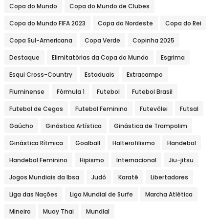
Copa do Mundo
Copa do Mundo de Clubes
Copa do Mundo FIFA 2023
Copa do Nordeste
Copa do Rei
Copa Sul-Americana
Copa Verde
Copinha 2025
Destaque
Elimitatórias da Copa do Mundo
Esgrima
Esqui Cross-Country
Estaduais
Extracampo
Fluminense
Fórmula 1
Futebol
Futebol Brasil
Futebol de Cegos
Futebol Feminino
Futevôlei
Futsal
Gaúcho
Ginástica Artística
Ginástica de Trampolim
Ginástica Rítmica
Goalball
Halterofilismo
Handebol
Handebol Feminino
Hipismo
Internacional
Jiu-jitsu
Jogos Mundiais da Ibsa
Judô
Karatê
Libertadores
Liga das Nações
Liga Mundial de Surfe
Marcha Atlética
Mineiro
Muay Thai
Mundial