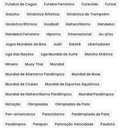
Futebol de Cegos
Futebol Feminino
Futevôlei
Futsal
Gaúcho
Ginástica Artística
Ginástica de Trampolim
Ginástica Rítmica
Goalball
Halterofilismo
Handebol
Handebol Feminino
Hipismo
Internacional
Jiu-jitsu
Jogos Mundiais da Ibsa
Judô
Karatê
Libertadores
Liga das Nações
Liga Mundial de Surfe
Marcha Atlética
Mineiro
Muay Thai
Mundial
Mundial de Atletismo Paralímpico
Mundial de Boxe
Mundial de Clubes
Mundial de Esportes Aquáticos
Mundial de Halterofilismo Paralímpico
Mundial Paralímpico
Natação
Olimpíadas
Olimpíadas de Paris
Pan-americanos
Paraciclismo
Paralimpíada de Paris
Paralímpico
Parapan
Patinação Velocidade
Paulista