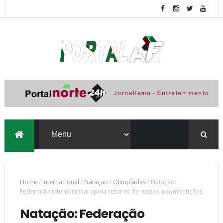
Home
/
Internacional
/
Natação
/
Olimpíadas
/
Natação:
Federação Internacional apoia retorno de russos a competições
Natação: Federação