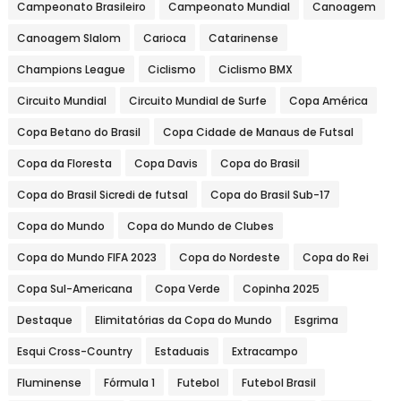
Campeonato Brasileiro
Campeonato Mundial
Canoagem
Canoagem Slalom
Carioca
Catarinense
Champions League
Ciclismo
Ciclismo BMX
Circuito Mundial
Circuito Mundial de Surfe
Copa América
Copa Betano do Brasil
Copa Cidade de Manaus de Futsal
Copa da Floresta
Copa Davis
Copa do Brasil
Copa do Brasil Sicredi de futsal
Copa do Brasil Sub-17
Copa do Mundo
Copa do Mundo de Clubes
Copa do Mundo FIFA 2023
Copa do Nordeste
Copa do Rei
Copa Sul-Americana
Copa Verde
Copinha 2025
Destaque
Elimitatórias da Copa do Mundo
Esgrima
Esqui Cross-Country
Estaduais
Extracampo
Fluminense
Fórmula 1
Futebol
Futebol Brasil