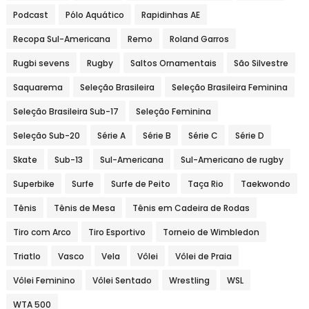
Podcast
Pólo Aquático
Rapidinhas AE
Recopa Sul-Americana
Remo
Roland Garros
Rugbi sevens
Rugby
Saltos Ornamentais
São Silvestre
Saquarema
Seleção Brasileira
Seleção Brasileira Feminina
Seleção Brasileira Sub-17
Seleção Feminina
Seleção Sub-20
Série A
Série B
Série C
Série D
Skate
Sub-13
Sul-Americana
Sul-Americano de rugby
Superbike
Surfe
Surfe de Peito
Taça Rio
Taekwondo
Tênis
Tênis de Mesa
Tênis em Cadeira de Rodas
Tiro com Arco
Tiro Esportivo
Torneio de Wimbledon
Triatlo
Vasco
Vela
Vôlei
Vôlei de Praia
Vôlei Feminino
Vôlei Sentado
Wrestling
WSL
WTA 500