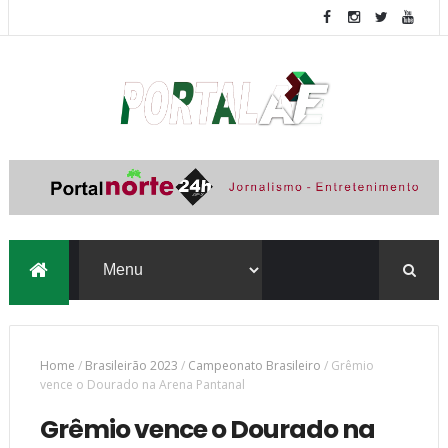
Home
/
Brasileirão 2023
/
Campeonato Brasileiro
/
Grêmio
vence o Dourado na Arena Pantanal
Grêmio vence o Dourado na