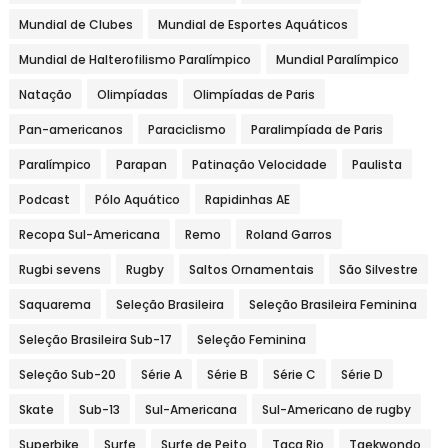
Mundial de Clubes
Mundial de Esportes Aquáticos
Mundial de Halterofilismo Paralímpico
Mundial Paralímpico
Natação
Olimpíadas
Olimpíadas de Paris
Pan-americanos
Paraciclismo
Paralimpíada de Paris
Paralímpico
Parapan
Patinação Velocidade
Paulista
Podcast
Pólo Aquático
Rapidinhas AE
Recopa Sul-Americana
Remo
Roland Garros
Rugbi sevens
Rugby
Saltos Ornamentais
São Silvestre
Saquarema
Seleção Brasileira
Seleção Brasileira Feminina
Seleção Brasileira Sub-17
Seleção Feminina
Seleção Sub-20
Série A
Série B
Série C
Série D
Skate
Sub-13
Sul-Americana
Sul-Americano de rugby
Superbike
Surfe
Surfe de Peito
Taça Rio
Taekwondo