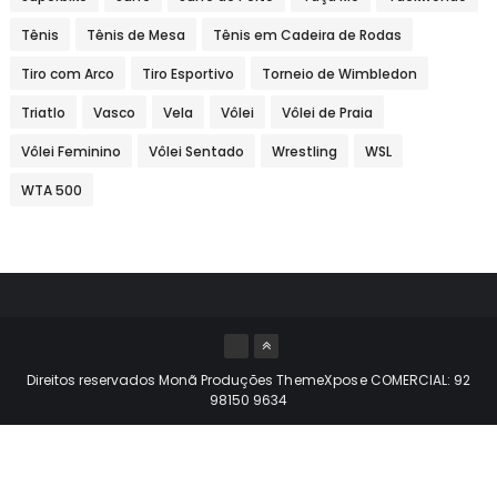
Tênis
Tênis de Mesa
Tênis em Cadeira de Rodas
Tiro com Arco
Tiro Esportivo
Torneio de Wimbledon
Triatlo
Vasco
Vela
Vôlei
Vôlei de Praia
Vôlei Feminino
Vôlei Sentado
Wrestling
WSL
WTA 500
Direitos reservados Monã Produções
ThemeXpose
COMERCIAL: 92
98150 9634