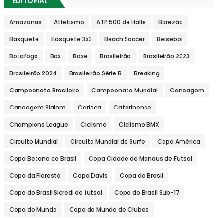
EDITORIAL
Amazonas
Atletismo
ATP 500 de Halle
Barezão
Basquete
Basquete 3x3
Beach Soccer
Beisebol
Botafogo
Box
Boxe
Brasileirão
Brasileirão 2023
Brasileirão 2024
Brasileirão Série B
Breaking
Campeonato Brasileiro
Campeonato Mundial
Canoagem
Canoagem Slalom
Carioca
Catarinense
Champions League
Ciclismo
Ciclismo BMX
Circuito Mundial
Circuito Mundial de Surfe
Copa América
Copa Betano do Brasil
Copa Cidade de Manaus de Futsal
Copa da Floresta
Copa Davis
Copa do Brasil
Copa do Brasil Sicredi de futsal
Copa do Brasil Sub-17
Copa do Mundo
Copa do Mundo de Clubes