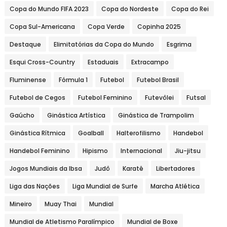
Copa do Mundo FIFA 2023
Copa do Nordeste
Copa do Rei
Copa Sul-Americana
Copa Verde
Copinha 2025
Destaque
Elimitatórias da Copa do Mundo
Esgrima
Esqui Cross-Country
Estaduais
Extracampo
Fluminense
Fórmula 1
Futebol
Futebol Brasil
Futebol de Cegos
Futebol Feminino
Futevôlei
Futsal
Gaúcho
Ginástica Artística
Ginástica de Trampolim
Ginástica Rítmica
Goalball
Halterofilismo
Handebol
Handebol Feminino
Hipismo
Internacional
Jiu-jitsu
Jogos Mundiais da Ibsa
Judô
Karatê
Libertadores
Liga das Nações
Liga Mundial de Surfe
Marcha Atlética
Mineiro
Muay Thai
Mundial
Mundial de Atletismo Paralímpico
Mundial de Boxe