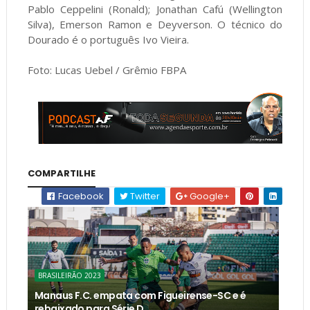
Pablo Ceppelini (Ronald); Jonathan Cafú (Wellington
Silva), Emerson Ramon e Deyverson. O técnico do
Dourado é o português Ivo Vieira.
Foto: Lucas Uebel / Grêmio FBPA
COMPARTILHE
Facebook
Twitter
Google+
BRASILEIRÃO 2023
Manaus F.C. empata com Figueirense-SC e é
rebaixado para Série D