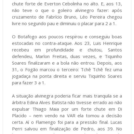
chute forte de Everton Cebolinha no alto. E, aos 13,
não teve o que o goleiro alvinegro fazer: após
cruzamento de Fabrício Bruno, Léo Pereira chegou
livre no segundo pau e diminuiu o placar para 2 a 1.
O Botafogo aos poucos respirou e conseguiu boas
estocadas no contra-ataque. Aos 23, Luis Henrique
recebeu em profundidade e chutou, Santos
defendeu, Marlon Freitas, duas vezes, e Tiquinho
Soares finalizaram e a bola não entrou. Depois, aos
31, o Fogão marcou o terceiro: Tchê Tchê fez uma
jogadaça na ponta direita e serviu Tiquinho Soares
para fazer 3 a 1.
A situação alvinegra poderia ficar mais tranquila se a
árbitra Edina Alves Batista não tivesse errado ao não
expulsar Thiago Maia por um forte chute em Di
Placido – nem vendo na VAR ela tomou a decisão
certa. Aí o Flamengo foi para a pressão final. Lucas
Perri salvou em finalização de Pedro, aos 39. No