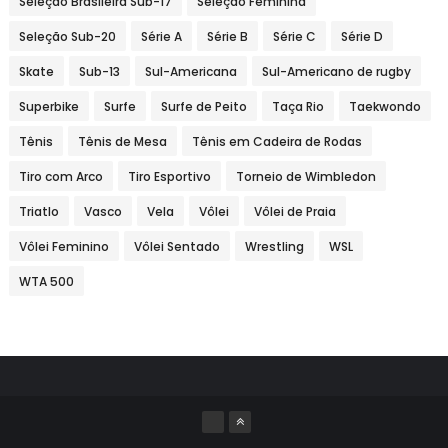
Seleção Brasileira Sub-17
Seleção Feminina
Seleção Sub-20
Série A
Série B
Série C
Série D
Skate
Sub-13
Sul-Americana
Sul-Americano de rugby
Superbike
Surfe
Surfe de Peito
Taça Rio
Taekwondo
Tênis
Tênis de Mesa
Tênis em Cadeira de Rodas
Tiro com Arco
Tiro Esportivo
Torneio de Wimbledon
Triatlo
Vasco
Vela
Vôlei
Vôlei de Praia
Vôlei Feminino
Vôlei Sentado
Wrestling
WSL
WTA 500