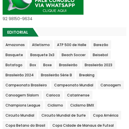
92 98150-9634
EDITORIAL
Amazonas
Atletismo
ATP 500 de Halle
Barezão
Basquete
Basquete 3x3
Beach Soccer
Beisebol
Botafogo
Box
Boxe
Brasileirão
Brasileirão 2023
Brasileirão 2024
Brasileirão Série B
Breaking
Campeonato Brasileiro
Campeonato Mundial
Canoagem
Canoagem Slalom
Carioca
Catarinense
Champions League
Ciclismo
Ciclismo BMX
Circuito Mundial
Circuito Mundial de Surfe
Copa América
Copa Betano do Brasil
Copa Cidade de Manaus de Futsal