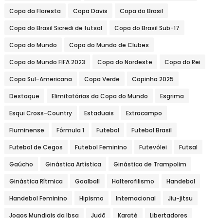
Copa da Floresta
Copa Davis
Copa do Brasil
Copa do Brasil Sicredi de futsal
Copa do Brasil Sub-17
Copa do Mundo
Copa do Mundo de Clubes
Copa do Mundo FIFA 2023
Copa do Nordeste
Copa do Rei
Copa Sul-Americana
Copa Verde
Copinha 2025
Destaque
Elimitatórias da Copa do Mundo
Esgrima
Esqui Cross-Country
Estaduais
Extracampo
Fluminense
Fórmula 1
Futebol
Futebol Brasil
Futebol de Cegos
Futebol Feminino
Futevôlei
Futsal
Gaúcho
Ginástica Artística
Ginástica de Trampolim
Ginástica Rítmica
Goalball
Halterofilismo
Handebol
Handebol Feminino
Hipismo
Internacional
Jiu-jitsu
Jogos Mundiais da Ibsa
Judô
Karatê
Libertadores