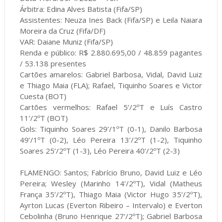
Árbitra: Edina Alves Batista (Fifa/SP)
Assistentes: Neuza Ines Back (Fifa/SP) e Leila Naiara
Moreira da Cruz (Fifa/DF)
VAR: Daiane Muniz (Fifa/SP)
Renda e público: R$ 2.880.695,00 / 48.859 pagantes
/ 53.138 presentes
Cartões amarelos: Gabriel Barbosa, Vidal, David Luiz
e Thiago Maia (FLA); Rafael, Tiquinho Soares e Victor
Cuesta (BOT)
Cartões vermelhos: Rafael 5’/2ºT e Luís Castro
11’/2ºT (BOT)
Gols: Tiquinho Soares 29’/1ºT (0-1), Danilo Barbosa
49’/1ºT (0-2), Léo Pereira 13’/2ºT (1-2), Tiquinho
Soares 25’/2ºT (1-3), Léo Pereira 40’/2ºT (2-3)
FLAMENGO: Santos; Fabrício Bruno, David Luiz e Léo
Pereira; Wesley (Marinho 14’/2ºT), Vidal (Matheus
França 35’/2ºT), Thiago Maia (Victor Hugo 35’/2ºT),
Ayrton Lucas (Everton Ribeiro – Intervalo) e Everton
Cebolinha (Bruno Henrique 27’/2ºT); Gabriel Barbosa