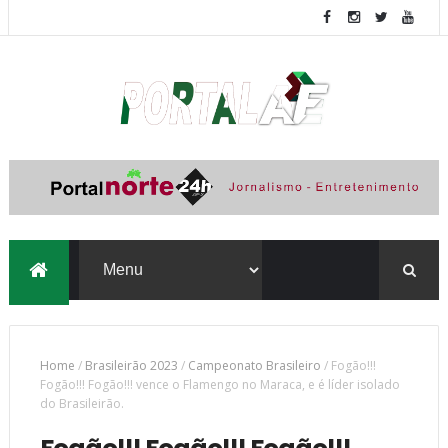
Home
/
Brasileirão 2023
/
Campeonato Brasileiro
/
Fogão!!!
Fogão!!! Fogão!!! vence o Flamengo no Maraca, e é líder isolado
do Brasileirão.