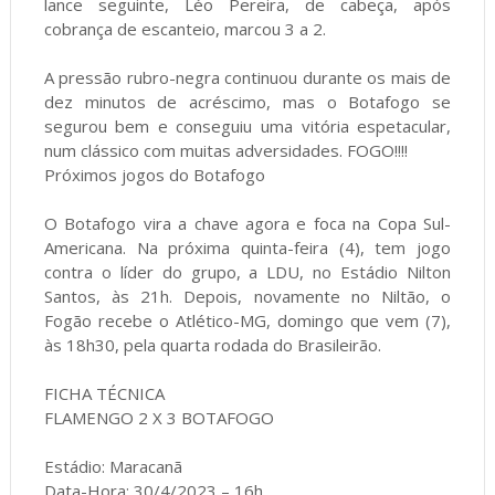
lance seguinte, Léo Pereira, de cabeça, após
cobrança de escanteio, marcou 3 a 2.
A pressão rubro-negra continuou durante os mais de
dez minutos de acréscimo, mas o Botafogo se
segurou bem e conseguiu uma vitória espetacular,
num clássico com muitas adversidades. FOGO!!!!
Próximos jogos do Botafogo
O Botafogo vira a chave agora e foca na Copa Sul-
Americana. Na próxima quinta-feira (4), tem jogo
contra o líder do grupo, a LDU, no Estádio Nilton
Santos, às 21h. Depois, novamente no Niltão, o
Fogão recebe o Atlético-MG, domingo que vem (7),
às 18h30, pela quarta rodada do Brasileirão.
FICHA TÉCNICA
FLAMENGO 2 X 3 BOTAFOGO
Estádio: Maracanã
Data-Hora: 30/4/2023 – 16h