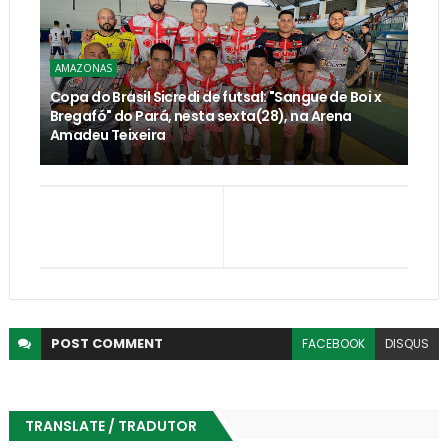
AMAZONAS
Copa do Brasil Sicredi de futsal: "Sangue de Boi x
Bregafó" do Pará, nesta sexta(28), na Arena
Amadeu Teixeira
POST
COMMENT
FACEBOOK
DISQUS
TRANSLATE / TRADUTOR