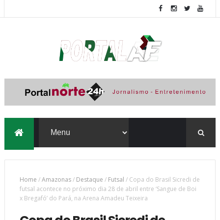
Home
/
Amazonas
/
Destaque
/
Futsal
/
Copa do Brasil Sicredi de
futsal acontece no próximo dia 28 de abril entre ‘Sangue de Boi
x Bregafó’ do Pará, na Arena Amadeu Teixeira