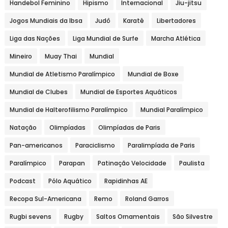
Handebol Feminino
Hipismo
Internacional
Jiu-jitsu
Jogos Mundiais da Ibsa
Judô
Karatê
Libertadores
Liga das Nações
Liga Mundial de Surfe
Marcha Atlética
Mineiro
Muay Thai
Mundial
Mundial de Atletismo Paralímpico
Mundial de Boxe
Mundial de Clubes
Mundial de Esportes Aquáticos
Mundial de Halterofilismo Paralímpico
Mundial Paralímpico
Natação
Olimpíadas
Olimpíadas de Paris
Pan-americanos
Paraciclismo
Paralimpíada de Paris
Paralímpico
Parapan
Patinação Velocidade
Paulista
Podcast
Pólo Aquático
Rapidinhas AE
Recopa Sul-Americana
Remo
Roland Garros
Rugbi sevens
Rugby
Saltos Ornamentais
São Silvestre