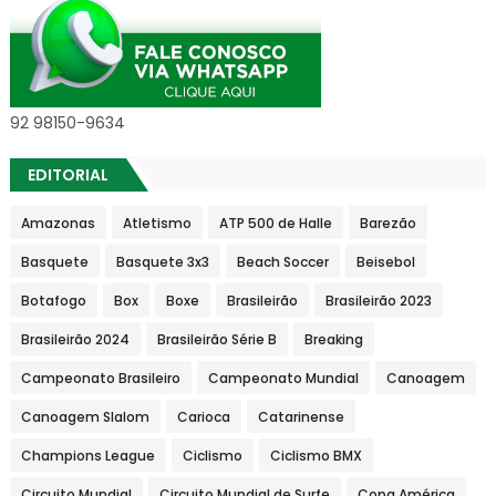
92 98150-9634
EDITORIAL
Amazonas
Atletismo
ATP 500 de Halle
Barezão
Basquete
Basquete 3x3
Beach Soccer
Beisebol
Botafogo
Box
Boxe
Brasileirão
Brasileirão 2023
Brasileirão 2024
Brasileirão Série B
Breaking
Campeonato Brasileiro
Campeonato Mundial
Canoagem
Canoagem Slalom
Carioca
Catarinense
Champions League
Ciclismo
Ciclismo BMX
Circuito Mundial
Circuito Mundial de Surfe
Copa América