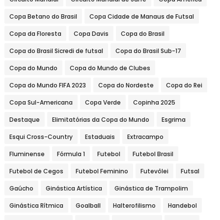
Copa Betano do Brasil
Copa Cidade de Manaus de Futsal
Copa da Floresta
Copa Davis
Copa do Brasil
Copa do Brasil Sicredi de futsal
Copa do Brasil Sub-17
Copa do Mundo
Copa do Mundo de Clubes
Copa do Mundo FIFA 2023
Copa do Nordeste
Copa do Rei
Copa Sul-Americana
Copa Verde
Copinha 2025
Destaque
Elimitatórias da Copa do Mundo
Esgrima
Esqui Cross-Country
Estaduais
Extracampo
Fluminense
Fórmula 1
Futebol
Futebol Brasil
Futebol de Cegos
Futebol Feminino
Futevôlei
Futsal
Gaúcho
Ginástica Artística
Ginástica de Trampolim
Ginástica Rítmica
Goalball
Halterofilismo
Handebol