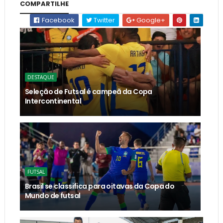
COMPARTILHE
Facebook
Twitter
Google+
DESTAQUE
Seleção de Futsal é campeã da Copa
Intercontinental
FUTSAL
Brasil se classifica para oitavas da Copa do
Mundo de futsal