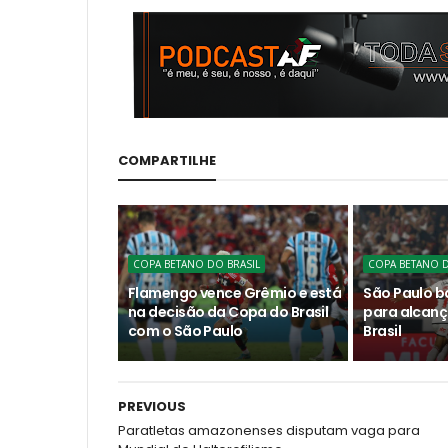
COMPARTILHE
COPA BETANO DO BRASIL
COPA BETANO D
Flamengo vence Grêmio e está
São Paulo b
na decisão da Copa do Brasil
para alcanç
com o São Paulo
Brasil
PREVIOUS
Paratletas amazonenses disputam vaga para