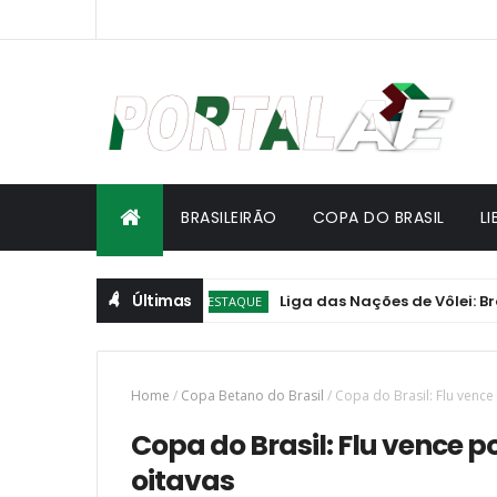
BRASILEIRÃO
COPA DO BRASIL
L
Últimas
Liga das Nações de Vôlei: Brasil ven
DESTAQUE
Home
/
Copa Betano do Brasil
/
Copa do Brasil: Flu vence
Copa do Brasil: Flu vence 
oitavas