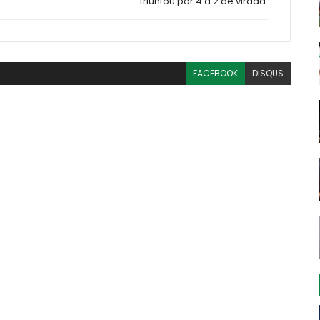
triunfou por 4 a 2 de virada.
FACEBOOK
DISQUS