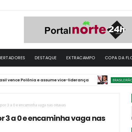
IBERTADORES
DESTAQUE
EXTRACAMPO
COPA DA FL
ce Polônia e assume vice-liderança
Julgad
BRASILEIRÃO
 por 3 a 0 e encaminha vaga nas oitavas
por 3 a 0 e encaminha vaga nas