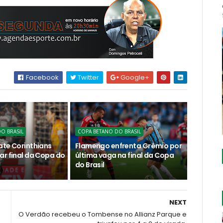
Facebook
Twitter
Google+
O BRASIL
COPA BETANO DO BRASIL
ate Corinthians
Flamengo enfrenta Grêmio por
ar final da Copa do
última vaga na final da Copa
do Brasil
NEXT
O Verdão recebeu o Tombense no Allianz Parque e