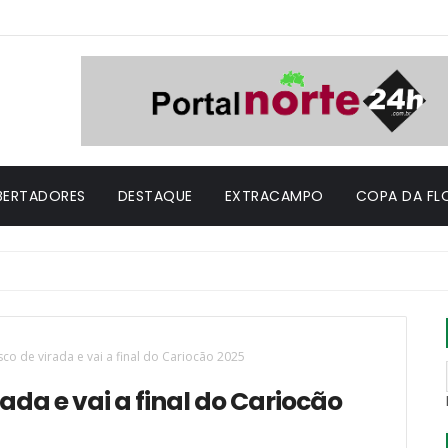
IBERTADORES
DESTAQUE
EXTRACAMPO
COPA DA FL
o de virada e vai a final do Cariocão 2025
da e vai a final do Cariocão