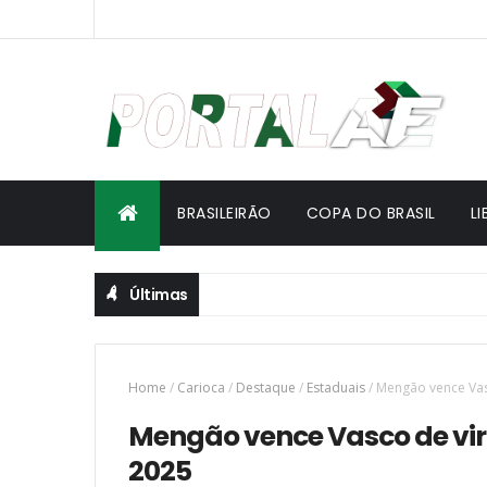
BRASILEIRÃO
COPA DO BRASIL
L
Últimas
Home
/
Carioca
/
Destaque
/
Estaduais
/
Mengão vence Vasc
Mengão vence Vasco de vira
2025