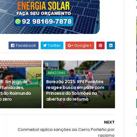
Facebook
Twitter
Google+
AMAZONAS
5: Em jogo de
Barezão 2025: RPE Parintins
rtunidades,
reage e busca empate com
 São Raimundo
Princesa do Solimões na
 zero
abertura do returno
NEXT
Conmebol aplica sanções ao Cerro Porteño por
racismo