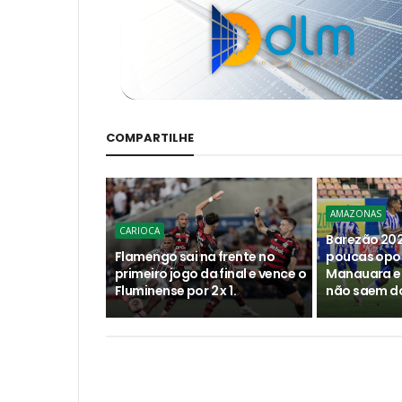
COMPARTILHE
AMAZONAS
CARIOCA
Barezão 202
Flamengo sai na frente no
poucas opo
primeiro jogo da final e vence o
Manauara e
Fluminense por 2 x 1.
não saem do