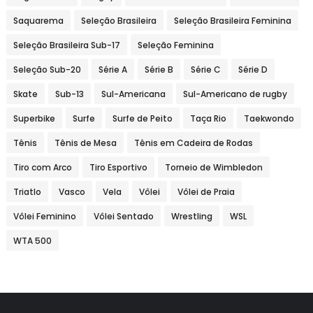
Saquarema
Seleção Brasileira
Seleção Brasileira Feminina
Seleção Brasileira Sub-17
Seleção Feminina
Seleção Sub-20
Série A
Série B
Série C
Série D
Skate
Sub-13
Sul-Americana
Sul-Americano de rugby
Superbike
Surfe
Surfe de Peito
Taça Rio
Taekwondo
Tênis
Tênis de Mesa
Tênis em Cadeira de Rodas
Tiro com Arco
Tiro Esportivo
Torneio de Wimbledon
Triatlo
Vasco
Vela
Vôlei
Vôlei de Praia
Vôlei Feminino
Vôlei Sentado
Wrestling
WSL
WTA 500