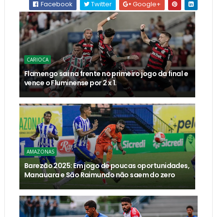
Facebook
Twitter
Google+
CARIOCA
Flamengo sai na frente no primeiro jogo da final e
vence o Fluminense por 2 x 1.
AMAZONAS
Barezão 2025: Em jogo de poucas oportunidades,
Manauara e São Raimundo não saem do zero