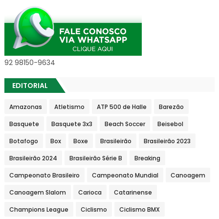
92 98150-9634
EDITORIAL
Amazonas
Atletismo
ATP 500 de Halle
Barezão
Basquete
Basquete 3x3
Beach Soccer
Beisebol
Botafogo
Box
Boxe
Brasileirão
Brasileirão 2023
Brasileirão 2024
Brasileirão Série B
Breaking
Campeonato Brasileiro
Campeonato Mundial
Canoagem
Canoagem Slalom
Carioca
Catarinense
Champions League
Ciclismo
Ciclismo BMX