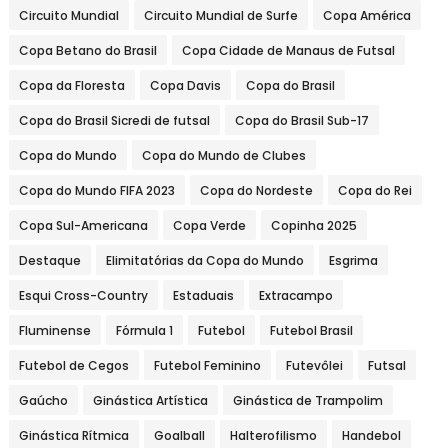
Circuito Mundial
Circuito Mundial de Surfe
Copa América
Copa Betano do Brasil
Copa Cidade de Manaus de Futsal
Copa da Floresta
Copa Davis
Copa do Brasil
Copa do Brasil Sicredi de futsal
Copa do Brasil Sub-17
Copa do Mundo
Copa do Mundo de Clubes
Copa do Mundo FIFA 2023
Copa do Nordeste
Copa do Rei
Copa Sul-Americana
Copa Verde
Copinha 2025
Destaque
Elimitatórias da Copa do Mundo
Esgrima
Esqui Cross-Country
Estaduais
Extracampo
Fluminense
Fórmula 1
Futebol
Futebol Brasil
Futebol de Cegos
Futebol Feminino
Futevôlei
Futsal
Gaúcho
Ginástica Artística
Ginástica de Trampolim
Ginástica Rítmica
Goalball
Halterofilismo
Handebol