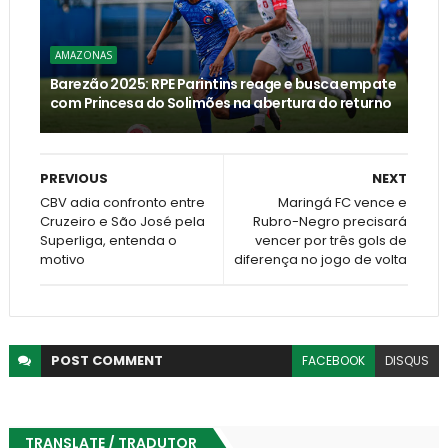
AMAZONAS
Barezão 2025: RPE Parintins reage e busca empate
com Princesa do Solimões na abertura do returno
PREVIOUS
NEXT
CBV adia confronto entre
Maringá FC vence e
Cruzeiro e São José pela
Rubro-Negro precisará
Superliga, entenda o
vencer por três gols de
motivo
diferença no jogo de volta
POST
COMMENT
FACEBOOK
DISQUS
TRANSLATE / TRADUTOR