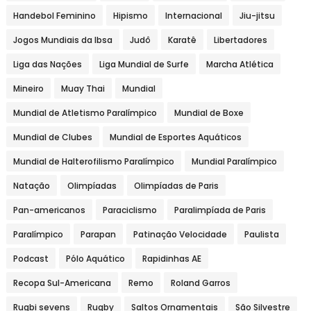
Handebol Feminino
Hipismo
Internacional
Jiu-jitsu
Jogos Mundiais da Ibsa
Judô
Karatê
Libertadores
Liga das Nações
Liga Mundial de Surfe
Marcha Atlética
Mineiro
Muay Thai
Mundial
Mundial de Atletismo Paralímpico
Mundial de Boxe
Mundial de Clubes
Mundial de Esportes Aquáticos
Mundial de Halterofilismo Paralímpico
Mundial Paralímpico
Natação
Olimpíadas
Olimpíadas de Paris
Pan-americanos
Paraciclismo
Paralimpíada de Paris
Paralímpico
Parapan
Patinação Velocidade
Paulista
Podcast
Pólo Aquático
Rapidinhas AE
Recopa Sul-Americana
Remo
Roland Garros
Rugbi sevens
Rugby
Saltos Ornamentais
São Silvestre