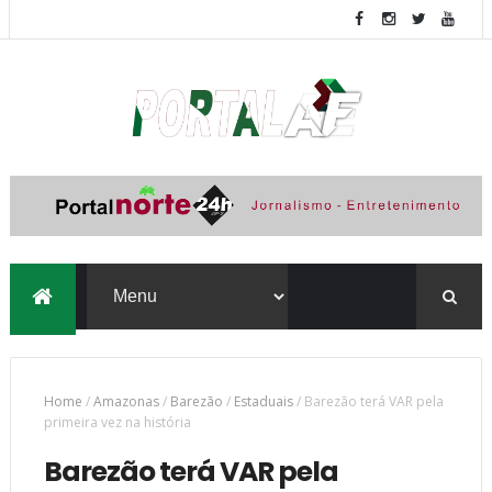
Home
/
Amazonas
/
Barezão
/
Estaduais
/
Barezão terá VAR pela
primeira vez na história
Barezão terá VAR pela