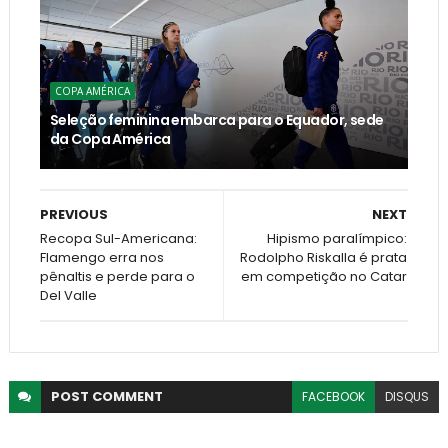
COPA AMÉRICA
Seleção feminina embarca para o Equador, sede
da Copa América
PREVIOUS
NEXT
Recopa Sul-Americana:
Hipismo paralímpico:
Flamengo erra nos
Rodolpho Riskalla é prata
pênaltis e perde para o
em competição no Catar
Del Valle
POST
COMMENT
FACEBOOK
DISQUS