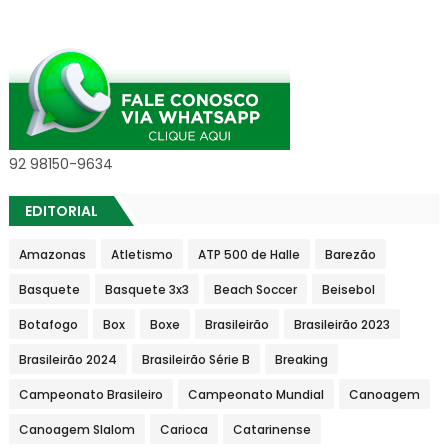
92 98150-9634
EDITORIAL
Amazonas
Atletismo
ATP 500 de Halle
Barezão
Basquete
Basquete 3x3
Beach Soccer
Beisebol
Botafogo
Box
Boxe
Brasileirão
Brasileirão 2023
Brasileirão 2024
Brasileirão Série B
Breaking
Campeonato Brasileiro
Campeonato Mundial
Canoagem
Canoagem Slalom
Carioca
Catarinense