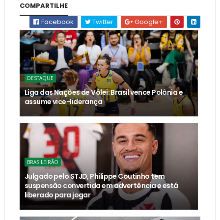
COMPARTILHE
Facebook
Twitter
Google+
DESTAQUE
Liga das Nações de Vôlei: Brasil vence Polônia e
assume vice-liderança
BRASILEIRÃO
Julgado pelo STJD, Philippe Coutinho tem
suspensão convertida em advertência e está
liberado para jogar