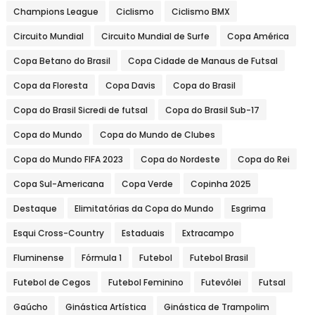
Champions League
Ciclismo
Ciclismo BMX
Circuito Mundial
Circuito Mundial de Surfe
Copa América
Copa Betano do Brasil
Copa Cidade de Manaus de Futsal
Copa da Floresta
Copa Davis
Copa do Brasil
Copa do Brasil Sicredi de futsal
Copa do Brasil Sub-17
Copa do Mundo
Copa do Mundo de Clubes
Copa do Mundo FIFA 2023
Copa do Nordeste
Copa do Rei
Copa Sul-Americana
Copa Verde
Copinha 2025
Destaque
Elimitatórias da Copa do Mundo
Esgrima
Esqui Cross-Country
Estaduais
Extracampo
Fluminense
Fórmula 1
Futebol
Futebol Brasil
Futebol de Cegos
Futebol Feminino
Futevôlei
Futsal
Gaúcho
Ginástica Artística
Ginástica de Trampolim