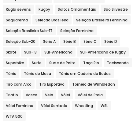
Rugbi sevens
Rugby
Saltos Ornamentais
São Silvestre
Saquarema
Seleção Brasileira
Seleção Brasileira Feminina
Seleção Brasileira Sub-17
Seleção Feminina
Seleção Sub-20
Série A
Série B
Série C
Série D
Skate
Sub-13
Sul-Americana
Sul-Americano de rugby
Superbike
Surfe
Surfe de Peito
Taça Rio
Taekwondo
Tênis
Tênis de Mesa
Tênis em Cadeira de Rodas
Tiro com Arco
Tiro Esportivo
Torneio de Wimbledon
Triatlo
Vasco
Vela
Vôlei
Vôlei de Praia
Vôlei Feminino
Vôlei Sentado
Wrestling
WSL
WTA 500