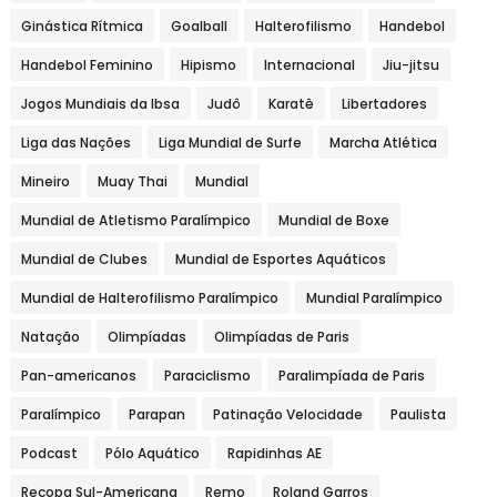
Ginástica Rítmica
Goalball
Halterofilismo
Handebol
Handebol Feminino
Hipismo
Internacional
Jiu-jitsu
Jogos Mundiais da Ibsa
Judô
Karatê
Libertadores
Liga das Nações
Liga Mundial de Surfe
Marcha Atlética
Mineiro
Muay Thai
Mundial
Mundial de Atletismo Paralímpico
Mundial de Boxe
Mundial de Clubes
Mundial de Esportes Aquáticos
Mundial de Halterofilismo Paralímpico
Mundial Paralímpico
Natação
Olimpíadas
Olimpíadas de Paris
Pan-americanos
Paraciclismo
Paralimpíada de Paris
Paralímpico
Parapan
Patinação Velocidade
Paulista
Podcast
Pólo Aquático
Rapidinhas AE
Recopa Sul-Americana
Remo
Roland Garros