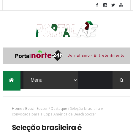
Home
/
Beach Soccer
/
Destaque
/
Seleção brasileira é
convocada para a Copa América de Beach Soccer
Seleção brasileira é