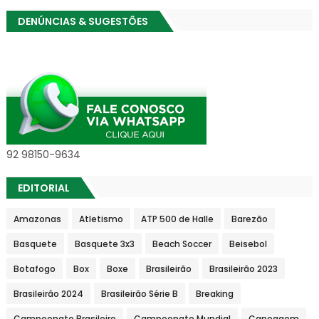
DENÚNCIAS & SUGESTÕES
92 98150-9634
EDITORIAL
Amazonas
Atletismo
ATP 500 de Halle
Barezão
Basquete
Basquete 3x3
Beach Soccer
Beisebol
Botafogo
Box
Boxe
Brasileirão
Brasileirão 2023
Brasileirão 2024
Brasileirão Série B
Breaking
Campeonato Brasileiro
Campeonato Mundial
Canoagem