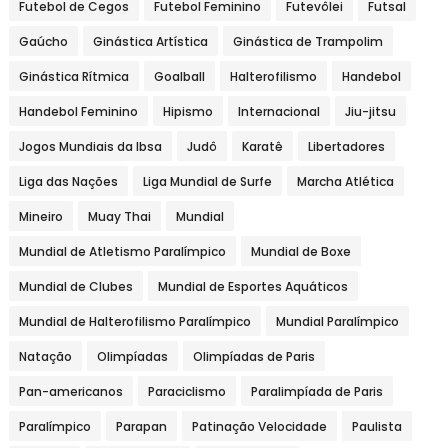
Futebol de Cegos
Futebol Feminino
Futevôlei
Futsal
Gaúcho
Ginástica Artística
Ginástica de Trampolim
Ginástica Rítmica
Goalball
Halterofilismo
Handebol
Handebol Feminino
Hipismo
Internacional
Jiu-jitsu
Jogos Mundiais da Ibsa
Judô
Karatê
Libertadores
Liga das Nações
Liga Mundial de Surfe
Marcha Atlética
Mineiro
Muay Thai
Mundial
Mundial de Atletismo Paralímpico
Mundial de Boxe
Mundial de Clubes
Mundial de Esportes Aquáticos
Mundial de Halterofilismo Paralímpico
Mundial Paralímpico
Natação
Olimpíadas
Olimpíadas de Paris
Pan-americanos
Paraciclismo
Paralimpíada de Paris
Paralímpico
Parapan
Patinação Velocidade
Paulista