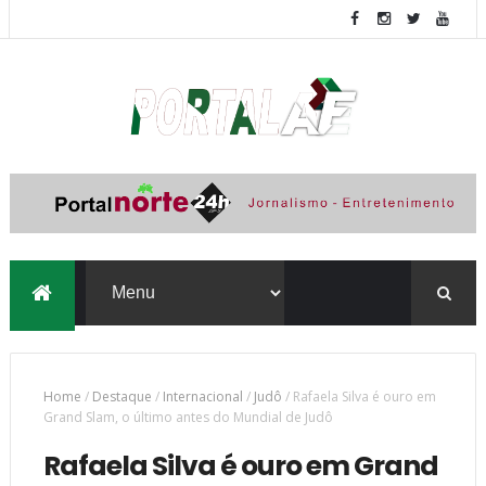
Home
/
Destaque
/
Internacional
/
Judô
/
Rafaela Silva é ouro em
Grand Slam, o último antes do Mundial de Judô
Rafaela Silva é ouro em Grand