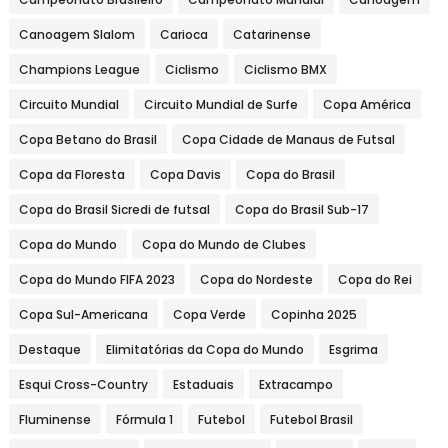
Canoagem Slalom
Carioca
Catarinense
Champions League
Ciclismo
Ciclismo BMX
Circuito Mundial
Circuito Mundial de Surfe
Copa América
Copa Betano do Brasil
Copa Cidade de Manaus de Futsal
Copa da Floresta
Copa Davis
Copa do Brasil
Copa do Brasil Sicredi de futsal
Copa do Brasil Sub-17
Copa do Mundo
Copa do Mundo de Clubes
Copa do Mundo FIFA 2023
Copa do Nordeste
Copa do Rei
Copa Sul-Americana
Copa Verde
Copinha 2025
Destaque
Elimitatórias da Copa do Mundo
Esgrima
Esqui Cross-Country
Estaduais
Extracampo
Fluminense
Fórmula 1
Futebol
Futebol Brasil