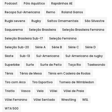
Podcast
Pólo Aquático
Rapidinhas AE
Recopa Sul-Americana
Remo
Roland Garros
Rugbi sevens
Rugby
Saltos Ornamentais
São Silvestre
Saquarema
Seleção Brasileira
Seleção Brasileira Feminina
Seleção Brasileira Sub-17
Seleção Feminina
Seleção Sub-20
Série A
Série B
Série C
Série D
Skate
Sub-13
Sul-Americana
Sul-Americano de rugby
Superbike
Surfe
Surfe de Peito
Taça Rio
Taekwondo
Tênis
Tênis de Mesa
Tênis em Cadeira de Rodas
Tiro com Arco
Tiro Esportivo
Torneio de Wimbledon
Triatlo
Vasco
Vela
Vôlei
Vôlei de Praia
Vôlei Feminino
Vôlei Sentado
Wrestling
WSL
WTA 500