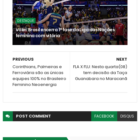
DESTAQUE
Vôlei: Brasil encerra 1ª fase da Liga das Nações
feminina com vitória
PREVIOUS
NEXT
Corinthians, Palmeiras e
FLA X FLU: Nesta quarta(08)
Ferroviária são as únicas
tem decisão da Taça
equipes 100% no Brasileiro
Guanabara no Maracanã
Feminino Neoenergia
POST
COMMENT
FACEBOOK
DISQUS