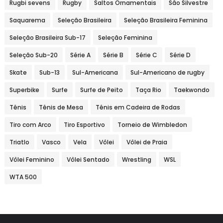
Rugbi sevens
Rugby
Saltos Ornamentais
São Silvestre
Saquarema
Seleção Brasileira
Seleção Brasileira Feminina
Seleção Brasileira Sub-17
Seleção Feminina
Seleção Sub-20
Série A
Série B
Série C
Série D
Skate
Sub-13
Sul-Americana
Sul-Americano de rugby
Superbike
Surfe
Surfe de Peito
Taça Rio
Taekwondo
Tênis
Tênis de Mesa
Tênis em Cadeira de Rodas
Tiro com Arco
Tiro Esportivo
Torneio de Wimbledon
Triatlo
Vasco
Vela
Vôlei
Vôlei de Praia
Vôlei Feminino
Vôlei Sentado
Wrestling
WSL
WTA 500