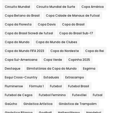
Circuito Mundial
Circuito Mundial de Surfe
Copa América
Copa Betano do Brasil
Copa Cidade de Manaus de Futsal
Copa da Floresta
Copa Davis
Copa do Brasil
Copa do Brasil Sicredi de futsal
Copa do Brasil Sub-17
Copa do Mundo
Copa do Mundo de Clubes
Copa do Mundo FIFA 2023
Copa do Nordeste
Copa do Rei
Copa Sul-Americana
Copa Verde
Copinha 2025
Destaque
Elimitatórias da Copa do Mundo
Esgrima
Esqui Cross-Country
Estaduais
Extracampo
Fluminense
Fórmula 1
Futebol
Futebol Brasil
Futebol de Cegos
Futebol Feminino
Futevôlei
Futsal
Gaúcho
Ginástica Artística
Ginástica de Trampolim
Ginástica Rítmica
Goalball
Halterofilismo
Handebol