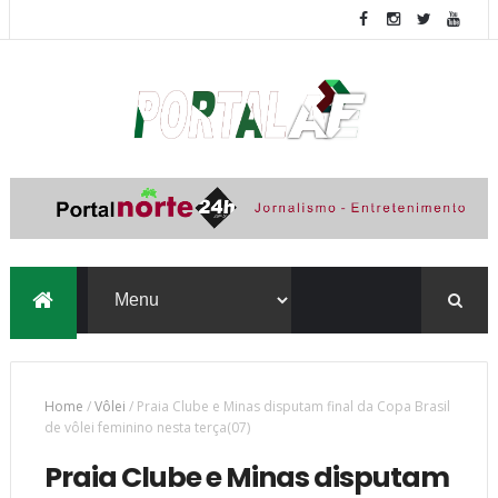
Home
/
Vôlei
/
Praia Clube e Minas disputam final da Copa Brasil
de vôlei feminino nesta terça(07)
Praia Clube e Minas disputam