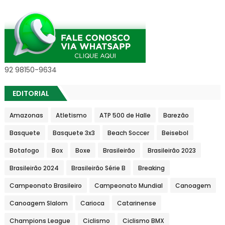
92 98150-9634
EDITORIAL
Amazonas
Atletismo
ATP 500 de Halle
Barezão
Basquete
Basquete 3x3
Beach Soccer
Beisebol
Botafogo
Box
Boxe
Brasileirão
Brasileirão 2023
Brasileirão 2024
Brasileirão Série B
Breaking
Campeonato Brasileiro
Campeonato Mundial
Canoagem
Canoagem Slalom
Carioca
Catarinense
Champions League
Ciclismo
Ciclismo BMX