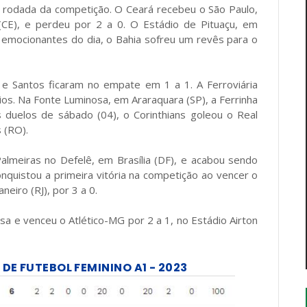
a rodada da competição. O Ceará recebeu o São Paulo,
(CE), e perdeu por 2 a 0. O Estádio de Pituaçu, em
s emocionantes do dia, o Bahia sofreu um revês para o
R e Santos ficaram no empate em 1 a 1. A Ferroviária
s. Na Fonte Luminosa, em Araraquara (SP), a Ferrinha
s duelos de sábado (04), o Corinthians goleou o Real
 (RO).
Palmeiras no Defelê, em Brasília (DF), e acabou sendo
nquistou a primeira vitória na competição ao vencer o
neiro (RJ), por 3 a 0.
a e venceu o Atlético-MG por 2 a 1, no Estádio Airton
E FUTEBOL FEMININO A1 - 2023