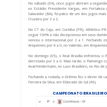
No sábado (04), cinco jogos abriram a segund
no Estádio Presidente Vargas, em Fortaleza 
Salavador (BA), foi palco de um dos jogos mai
Cruzeiro por 3 a 2.
No CT do Caju, em Curitiba (PR), Athletico-P
segue 100% e não decepcionou em seus domínio
venceu o Internacional por 2 a 1. Fechando o
Ariquemes por 6 a 0, no Valerião, em Ariquemes
No domingo (05), o Real Brasília enfrentou o 
derrotado por 3 a 0. Mais tarde, o Flamengo co
Avaí/Kindermann, no Luso Brasileiro, no Rio de Ja
Fechando a rodada, o Grêmio fez o dever de cas
Ferreira da Silva, em Eldorado do Sul (RS).
CAMPEONATO BRASILEIRO D