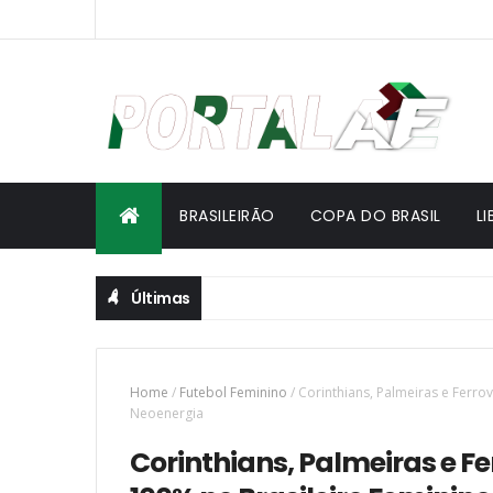
BRASILEIRÃO
COPA DO BRASIL
L
Últimas
Home
/
Futebol Feminino
/
Corinthians, Palmeiras e Ferro
Neoenergia
Corinthians, Palmeiras e Fe