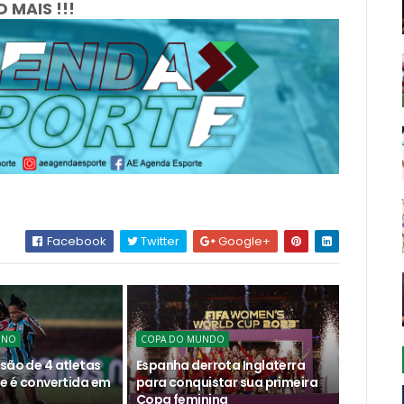
 MAIS !!!
Facebook
Twitter
Google+
INO
COPA DO MUNDO
são de 4 atletas
Espanha derrota Inglaterra
te é convertida em
para conquistar sua primeira
Copa feminina