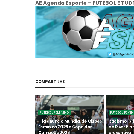
AE Agenda Esporte - FUTEBOL E TUDO
COMPARTILHE
FUTEBOL FEMININO
FUTEBOL FEMIN
Fifa anuncia Mundial de Clubes
Racismo: pri
Feminino 2028 e Copa das
do River Pla
Campeãs 2026
preventiva