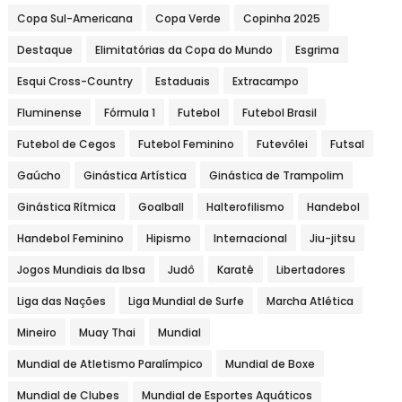
Copa Sul-Americana
Copa Verde
Copinha 2025
Destaque
Elimitatórias da Copa do Mundo
Esgrima
Esqui Cross-Country
Estaduais
Extracampo
Fluminense
Fórmula 1
Futebol
Futebol Brasil
Futebol de Cegos
Futebol Feminino
Futevôlei
Futsal
Gaúcho
Ginástica Artística
Ginástica de Trampolim
Ginástica Rítmica
Goalball
Halterofilismo
Handebol
Handebol Feminino
Hipismo
Internacional
Jiu-jitsu
Jogos Mundiais da Ibsa
Judô
Karatê
Libertadores
Liga das Nações
Liga Mundial de Surfe
Marcha Atlética
Mineiro
Muay Thai
Mundial
Mundial de Atletismo Paralímpico
Mundial de Boxe
Mundial de Clubes
Mundial de Esportes Aquáticos