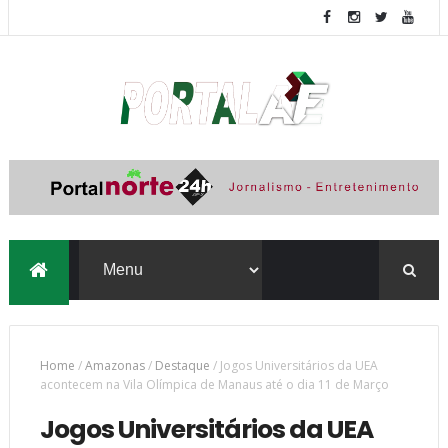
Home
/
Amazonas
/
Destaque
/
Jogos Universitários da UEA
acontecem na Vila Olímpica de Manaus até o dia 11 de Março
Jogos Universitários da UEA