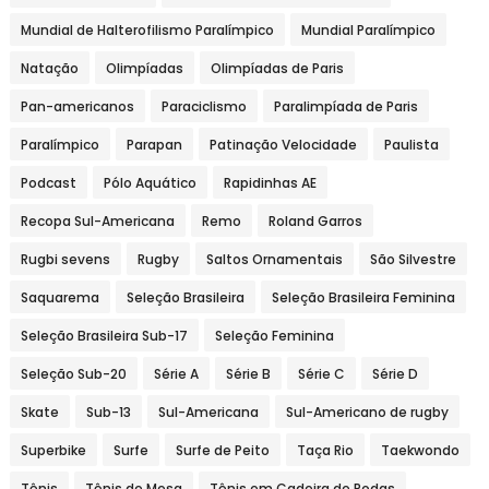
Mundial de Halterofilismo Paralímpico
Mundial Paralímpico
Natação
Olimpíadas
Olimpíadas de Paris
Pan-americanos
Paraciclismo
Paralimpíada de Paris
Paralímpico
Parapan
Patinação Velocidade
Paulista
Podcast
Pólo Aquático
Rapidinhas AE
Recopa Sul-Americana
Remo
Roland Garros
Rugbi sevens
Rugby
Saltos Ornamentais
São Silvestre
Saquarema
Seleção Brasileira
Seleção Brasileira Feminina
Seleção Brasileira Sub-17
Seleção Feminina
Seleção Sub-20
Série A
Série B
Série C
Série D
Skate
Sub-13
Sul-Americana
Sul-Americano de rugby
Superbike
Surfe
Surfe de Peito
Taça Rio
Taekwondo
Tênis
Tênis de Mesa
Tênis em Cadeira de Rodas