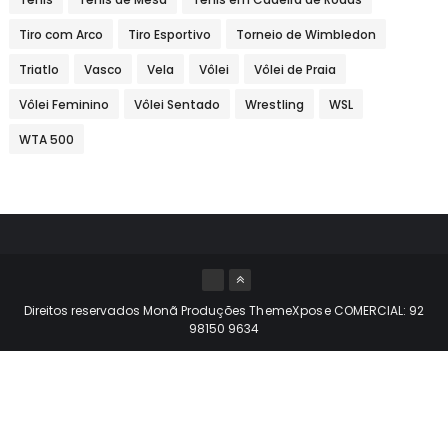
Tiro com Arco
Tiro Esportivo
Torneio de Wimbledon
Triatlo
Vasco
Vela
Vôlei
Vôlei de Praia
Vôlei Feminino
Vôlei Sentado
Wrestling
WSL
WTA 500
Direitos reservados Monã Produções
ThemeXpose
COMERCIAL: 92
98150 9634