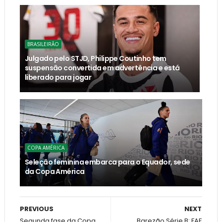
BRASILEIRÃO
Julgado pelo STJD, Philippe Coutinho tem
suspensão convertida em advertência e está
liberado para jogar
COPA AMÉRICA
Seleção feminina embarca para o Equador, sede
da Copa América
PREVIOUS
NEXT
Segunda fase da Copa
Barezão Série B: FAF