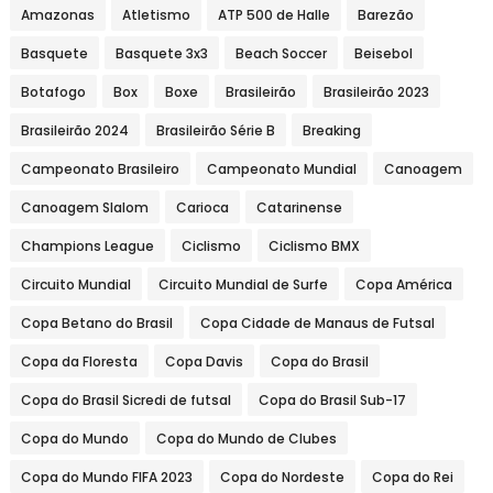
Amazonas
Atletismo
ATP 500 de Halle
Barezão
Basquete
Basquete 3x3
Beach Soccer
Beisebol
Botafogo
Box
Boxe
Brasileirão
Brasileirão 2023
Brasileirão 2024
Brasileirão Série B
Breaking
Campeonato Brasileiro
Campeonato Mundial
Canoagem
Canoagem Slalom
Carioca
Catarinense
Champions League
Ciclismo
Ciclismo BMX
Circuito Mundial
Circuito Mundial de Surfe
Copa América
Copa Betano do Brasil
Copa Cidade de Manaus de Futsal
Copa da Floresta
Copa Davis
Copa do Brasil
Copa do Brasil Sicredi de futsal
Copa do Brasil Sub-17
Copa do Mundo
Copa do Mundo de Clubes
Copa do Mundo FIFA 2023
Copa do Nordeste
Copa do Rei