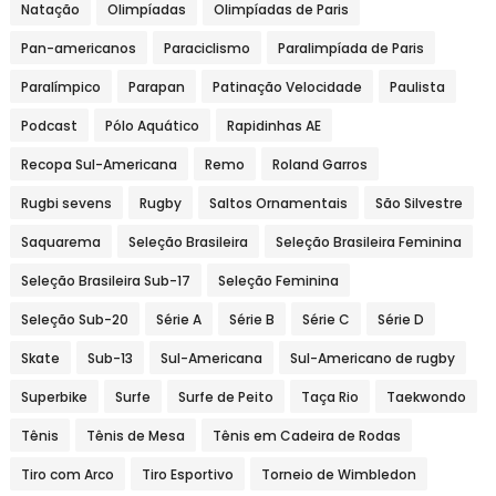
Natação
Olimpíadas
Olimpíadas de Paris
Pan-americanos
Paraciclismo
Paralimpíada de Paris
Paralímpico
Parapan
Patinação Velocidade
Paulista
Podcast
Pólo Aquático
Rapidinhas AE
Recopa Sul-Americana
Remo
Roland Garros
Rugbi sevens
Rugby
Saltos Ornamentais
São Silvestre
Saquarema
Seleção Brasileira
Seleção Brasileira Feminina
Seleção Brasileira Sub-17
Seleção Feminina
Seleção Sub-20
Série A
Série B
Série C
Série D
Skate
Sub-13
Sul-Americana
Sul-Americano de rugby
Superbike
Surfe
Surfe de Peito
Taça Rio
Taekwondo
Tênis
Tênis de Mesa
Tênis em Cadeira de Rodas
Tiro com Arco
Tiro Esportivo
Torneio de Wimbledon