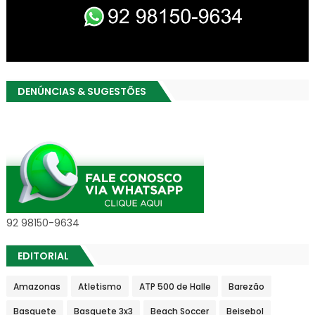
DENÚNCIAS & SUGESTÕES
92 98150-9634
EDITORIAL
Amazonas
Atletismo
ATP 500 de Halle
Barezão
Basquete
Basquete 3x3
Beach Soccer
Beisebol