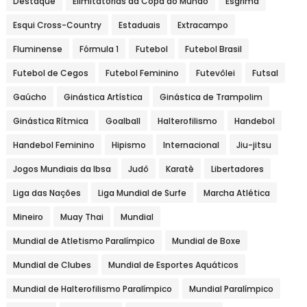
Destaque
Elimitatórias da Copa do Mundo
Esgrima
Esqui Cross-Country
Estaduais
Extracampo
Fluminense
Fórmula 1
Futebol
Futebol Brasil
Futebol de Cegos
Futebol Feminino
Futevôlei
Futsal
Gaúcho
Ginástica Artística
Ginástica de Trampolim
Ginástica Rítmica
Goalball
Halterofilismo
Handebol
Handebol Feminino
Hipismo
Internacional
Jiu-jitsu
Jogos Mundiais da Ibsa
Judô
Karatê
Libertadores
Liga das Nações
Liga Mundial de Surfe
Marcha Atlética
Mineiro
Muay Thai
Mundial
Mundial de Atletismo Paralímpico
Mundial de Boxe
Mundial de Clubes
Mundial de Esportes Aquáticos
Mundial de Halterofilismo Paralímpico
Mundial Paralímpico