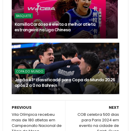
BASQUETE
Kamilla Cardoso é eleita a melhor atleta
estrangeira na Liga Chinesa
COPA DO MUNDO
Japão é 1º classificado para Copa do Mundo 2026
após 2 a 0 no Bahrein
PREVIOUS
NEXT
Vila Olímpica recebeu
COB celebra 500 dias
mais de 180 atletas em
para Paris 2024 em
Campeonato Nacional de
evento na cidade de